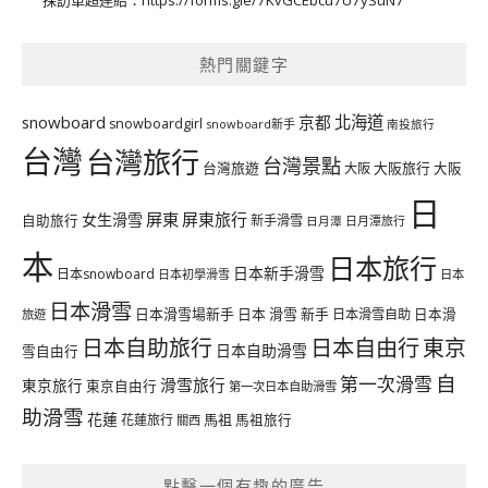
採訪單超連結：
https://forms.gle/7KvGCEbcu7U7ySuN7
熱門關鍵字
北海道
snowboard
京都
snowboardgirl
snowboard新手
南投旅行
台灣
台灣旅行
台灣景點
台灣旅遊
大阪旅行
大阪
大阪
日
屏東
屏東旅行
女生滑雪
自助旅行
新手滑雪
日月潭旅行
日月潭
本
日本旅行
日本新手滑雪
日本snowboard
日本初學滑雪
日本
日本滑雪
日本滑雪場新手
日本 滑雪 新手
日本滑雪自助
日本滑
旅遊
日本自由行
日本自助旅行
東京
日本自助滑雪
雪自由行
自
第一次滑雪
滑雪旅行
東京旅行
東京自由行
第一次日本自助滑雪
助滑雪
花蓮
馬祖
花蓮旅行
馬祖旅行
關西
點擊一個有趣的廣告