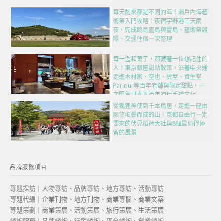
每天醒來都是不同的海！瀨戶內海藝
術祭入門攻略：夜宿宇野港三天兩
夜，完成跳島直島與豐島、藝術祭護
照、交通住宿一次整理
每一盒和菓子，都藏著一位想記住的
人！東京銀座甜點散策，沿著中央通
走進木村家、空也、虎屋、資生堂
Parlour等百年老舖與限定甜點，一
次匯集日本五百年的伴手禮文化
從狐狸神使到千本鳥居，走進一座由
願望堆疊而成的山｜京都自由行一定
要來的伏見稻荷大社與8個最值得停
留的風景
品牌服務項目
專題採訪｜人物專訪、品牌專訪、地方專訪、活動專訪
專題代編｜企業刊物、地方刊物、商業專欄、商業文案
專題策劃｜商業策展、活動策展、旅行策展、生活策展
諮詢服務｜品牌諮詢、行銷諮詢、平台諮詢、創業諮詢