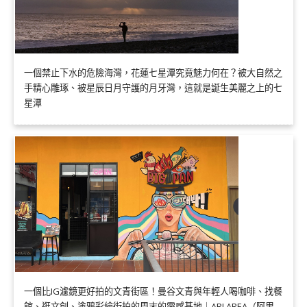
一個禁止下水的危險海灣，花蓮七星潭究竟魅力何在？被大自然之
手精心雕琢、被星辰日月守護的月牙灣，這就是誕生美麗之上的七
星潭
一個比IG濾鏡更好拍的文青街區！曼谷文青與年輕人喝咖啡、找餐
館、逛文創、塗鴉彩繪街拍的周末的靈感基地｜ARI AREA（阿里