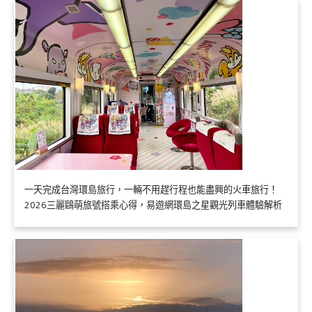
一天完成台灣環島旅行，一輛不用趕行程也能盡興的火車旅行！
2026三麗鷗萌旅號搭乘心得，易遊網環島之星觀光列車體驗解析