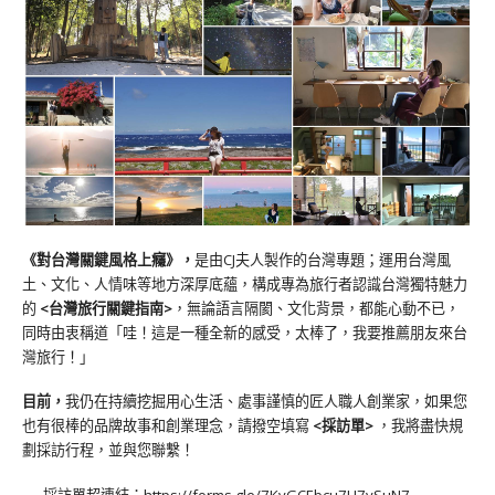
《對台灣關鍵風格上癮》
，
是由CJ夫人製作的台灣專題；運用台灣風
土、文化、人情味等地方深厚底蘊，構成專為旅行者認識台灣獨特魅力
的
<台灣旅行關鍵指南>
，無論語言隔閡、文化背景，都能心動不已，
同時由衷稱道「哇！這是一種全新的感受，太棒了，我要推薦朋友來台
灣旅行！」
目前，
我仍在持續挖掘用心生活、處事謹慎的匠人職人創業家，如果您
也有很棒的品牌故事和創業理念，請撥空填寫
<
採訪單
>
，我將盡快規
劃採訪行程，並與您聯繫！