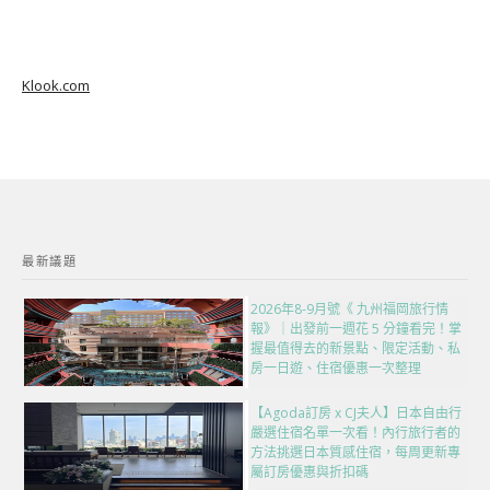
Klook.com
最新議題
2026年8-9月號《 九州福岡旅行情
報》｜出發前一週花 5 分鐘看完！掌
握最值得去的新景點、限定活動、私
房一日遊、住宿優惠一次整理
【Agoda訂房 x CJ夫人】日本自由行
嚴選住宿名單一次看！內行旅行者的
方法挑選日本質感住宿，每周更新專
屬訂房優惠與折扣碼