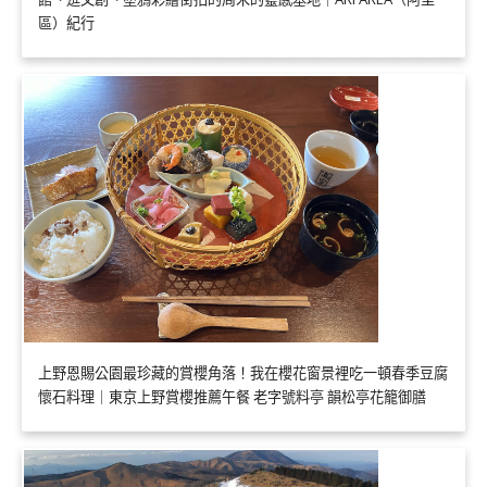
區）紀行
上野恩賜公園最珍藏的賞櫻角落！我在櫻花窗景裡吃一頓春季豆腐
懷石料理｜東京上野賞櫻推薦午餐 老字號料亭 韻松亭花籠御膳