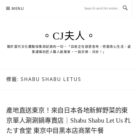
Skip
MENU
to
content
。CJ夫人。
關於當代文化體驗採集與紀錄的一切。「目前正在旅居各地，挖掘用心生活、處
事謹慎的匠人職人創業家，一起共榮、共好！」
標籤:
SHABU SHABU LETUS
產地直送東京！來自日本各地新鮮野菜的東
京單人涮涮鍋專賣店｜Shabu Shabu Let Us れ
たす食堂 東京中目黒本店商業午餐