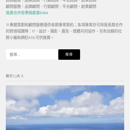
顧問服務｜品牌顧問、行銷顧問、平台顧問、創業顧問
商業合作哲學與敘事DNA
※專題策劃和顧問服務僅供長期專案簽約；各項專案亦可與我長期合作
的跨領域團隊：IT、設計、攝影、廣告、媒體共同協作，另有信賴的社
群小編和網紅KOL可供推薦。
搜
尋
關
鍵
關於CJ夫人
字: