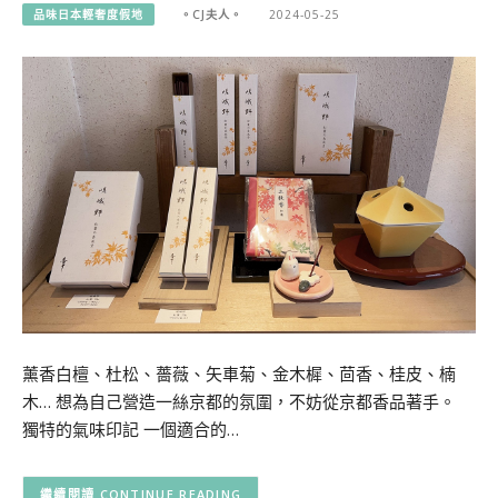
品味日本輕奢度假地
。CJ夫人。
2024-05-25
薰香白檀、杜松、薔薇、矢車菊、金木樨、茴香、桂皮、楠
木… 想為自己營造一絲京都的氛圍，不妨從京都香品著手。
獨特的氣味印記 一個適合的…
CONTINUE READING