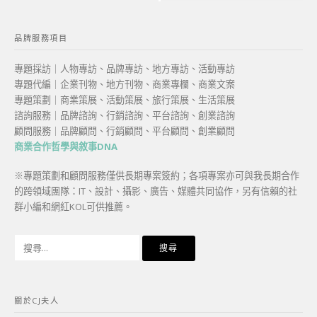
品牌服務項目
專題採訪｜人物專訪、品牌專訪、地方專訪、活動專訪
專題代編｜企業刊物、地方刊物、商業專欄、商業文案
專題策劃｜商業策展、活動策展、旅行策展、生活策展
諮詢服務｜品牌諮詢、行銷諮詢、平台諮詢、創業諮詢
顧問服務｜品牌顧問、行銷顧問、平台顧問、創業顧問
商業合作哲學與敘事DNA
※專題策劃和顧問服務僅供長期專案簽約；各項專案亦可與我長期合作
的跨領域團隊：IT、設計、攝影、廣告、媒體共同協作，另有信賴的社
群小編和網紅KOL可供推薦。
搜
尋
關
鍵
關於CJ夫人
字: