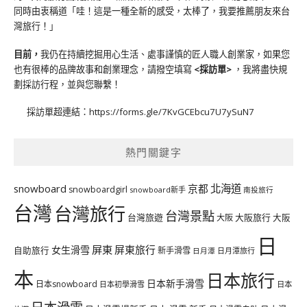
同時由衷稱道「哇！這是一種全新的感受，太棒了，我要推薦朋友來台
灣旅行！」
目前，
我仍在持續挖掘用心生活、處事謹慎的匠人職人創業家，如果您
也有很棒的品牌故事和創業理念，請撥空填寫
<
採訪單
>
，我將盡快規
劃採訪行程，並與您聯繫！
採訪單超連結：
https://forms.gle/7KvGCEbcu7U7ySuN7
熱門關鍵字
北海道
snowboard
京都
snowboardgirl
snowboard新手
南投旅行
台灣
台灣旅行
台灣景點
台灣旅遊
大阪旅行
大阪
大阪
日
屏東
屏東旅行
女生滑雪
自助旅行
新手滑雪
日月潭旅行
日月潭
本
日本旅行
日本新手滑雪
日本snowboard
日本初學滑雪
日本