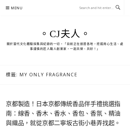
Skip
MENU
to
content
。CJ夫人。
關於當代文化體驗採集與紀錄的一切。「目前正在旅居各地，挖掘用心生活、處
事謹慎的匠人職人創業家，一起共榮、共好！」
標籤:
MY ONLY FRAGRANCE
京都製造！日本京都傳統香品伴手禮挑選指
南：線香、香木、香水、香包、香氛、精油
與織品，就從京都二寧坂古街小巷弄找起。