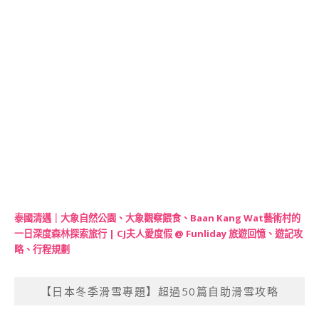
泰國清邁｜大象自然公園、大象觀察餵食、Baan Kang Wat藝術村的
一日深度森林探索旅行 | CJ夫人愛度假 @ Funliday 旅遊回憶、遊記攻
略、行程規劃
【日本冬季滑雪專題】超過50篇自助滑雪攻略