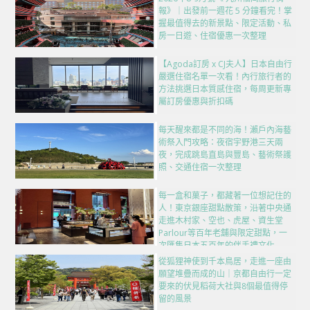
報》｜出發前一週花 5 分鐘看完！掌
握最值得去的新景點、限定活動、私
房一日遊、住宿優惠一次整理
【Agoda訂房 x CJ夫人】日本自由行
嚴選住宿名單一次看！內行旅行者的
方法挑選日本質感住宿，每周更新專
屬訂房優惠與折扣碼
每天醒來都是不同的海！瀨戶內海藝
術祭入門攻略：夜宿宇野港三天兩
夜，完成跳島直島與豐島、藝術祭護
照、交通住宿一次整理
每一盒和菓子，都藏著一位想記住的
人！東京銀座甜點散策，沿著中央通
走進木村家、空也、虎屋、資生堂
Parlour等百年老舖與限定甜點，一
次匯集日本五百年的伴手禮文化
從狐狸神使到千本鳥居，走進一座由
願望堆疊而成的山｜京都自由行一定
要來的伏見稻荷大社與8個最值得停
留的風景