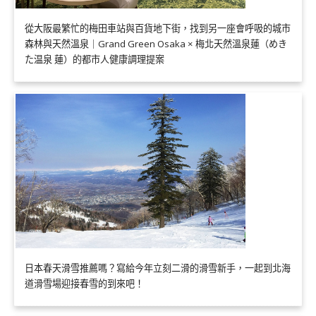
從大阪最繁忙的梅田車站與百貨地下街，找到另一座會呼吸的城市
森林與天然溫泉｜Grand Green Osaka × 梅北天然溫泉蓮（めき
た温泉 蓮）的都市人健康調理提案
日本春天滑雪推薦嗎？寫給今年立刻二滑的滑雪新手，一起到北海
道滑雪場迎接春雪的到來吧！