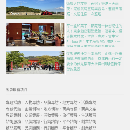
術祭入門攻略：夜宿宇野港三天兩
夜，完成跳島直島與豐島、藝術祭護
照、交通住宿一次整理
每一盒和菓子，都藏著一位想記住的
人！東京銀座甜點散策，沿著中央通
走進木村家、空也、虎屋、資生堂
Parlour等百年老舖與限定甜點，一
次匯集日本五百年的伴手禮文化
從狐狸神使到千本鳥居，走進一座由
願望堆疊而成的山｜京都自由行一定
要來的伏見稻荷大社與8個最值得停
留的風景
品牌服務項目
專題採訪｜人物專訪、品牌專訪、地方專訪、活動專訪
專題代編｜企業刊物、地方刊物、商業專欄、商業文案
專題策劃｜商業策展、活動策展、旅行策展、生活策展
諮詢服務｜品牌諮詢、行銷諮詢、平台諮詢、創業諮詢
顧問服務｜品牌顧問、行銷顧問、平台顧問、創業顧問