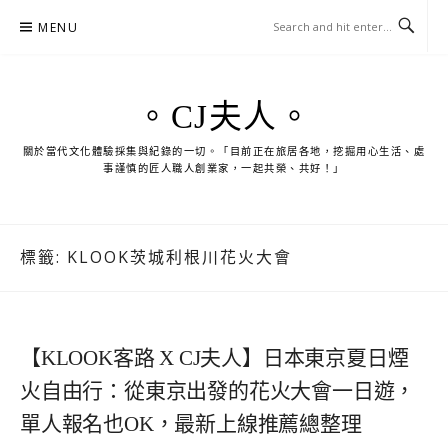
Skip
MENU
to
content
。CJ夫人。
關於當代文化體驗採集與紀錄的一切。「目前正在旅居各地，挖掘用心生活、處
事謹慎的匠人職人創業家，一起共榮、共好！」
標籤:
KLOOK茨城利根川花火大會
【KLOOK客路 X CJ夫人】日本東京夏日煙
火自由行：從東京出發的花火大會一日遊，
單人報名也OK，最新上線推薦總整理