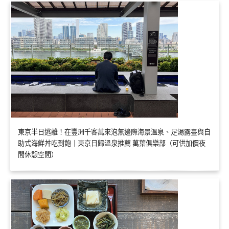
東京半日逃離！在豐洲千客萬來泡無邊際海景溫泉、足湯露臺與自
助式海鮮丼吃到飽｜東京日歸溫泉推薦 萬葉俱樂部（可供加價夜
間休憩空間）