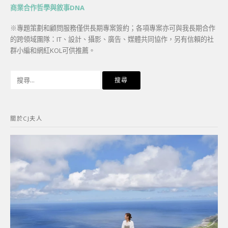
商業合作哲學與敘事DNA
※專題策劃和顧問服務僅供長期專案簽約；各項專案亦可與我長期合作
的跨領域團隊：IT、設計、攝影、廣告、媒體共同協作，另有信賴的社
群小編和網紅KOL可供推薦。
搜
尋
關
鍵
關於CJ夫人
字: