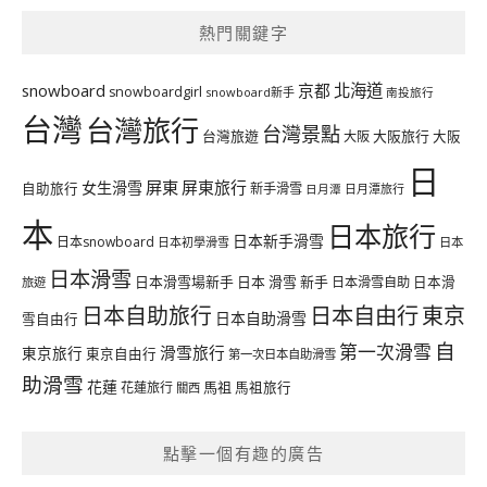
熱門關鍵字
北海道
snowboard
京都
snowboardgirl
snowboard新手
南投旅行
台灣
台灣旅行
台灣景點
台灣旅遊
大阪旅行
大阪
大阪
日
屏東
屏東旅行
女生滑雪
自助旅行
新手滑雪
日月潭旅行
日月潭
本
日本旅行
日本新手滑雪
日本snowboard
日本初學滑雪
日本
日本滑雪
日本滑雪場新手
日本 滑雪 新手
日本滑雪自助
日本滑
旅遊
日本自由行
日本自助旅行
東京
日本自助滑雪
雪自由行
自
第一次滑雪
滑雪旅行
東京旅行
東京自由行
第一次日本自助滑雪
助滑雪
花蓮
馬祖
花蓮旅行
馬祖旅行
關西
點擊一個有趣的廣告