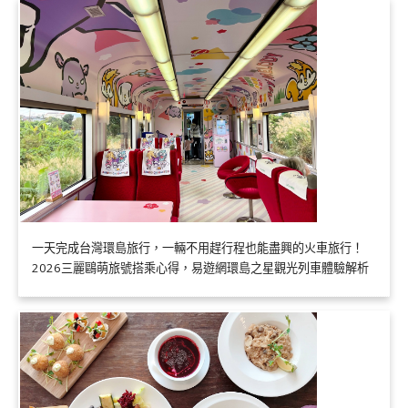
一天完成台灣環島旅行，一輛不用趕行程也能盡興的火車旅行！
2026三麗鷗萌旅號搭乘心得，易遊網環島之星觀光列車體驗解析