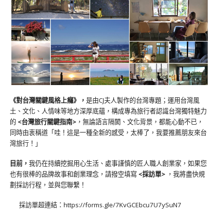
《對台灣關鍵風格上癮》
，
是由CJ夫人製作的台灣專題；運用台灣風
土、文化、人情味等地方深厚底蘊，構成專為旅行者認識台灣獨特魅力
的
<台灣旅行關鍵指南>
，無論語言隔閡、文化背景，都能心動不已，
同時由衷稱道「哇！這是一種全新的感受，太棒了，我要推薦朋友來台
灣旅行！」
目前，
我仍在持續挖掘用心生活、處事謹慎的匠人職人創業家，如果您
也有很棒的品牌故事和創業理念，請撥空填寫
<
採訪單
>
，我將盡快規
劃採訪行程，並與您聯繫！
採訪單超連結：
https://forms.gle/7KvGCEbcu7U7ySuN7