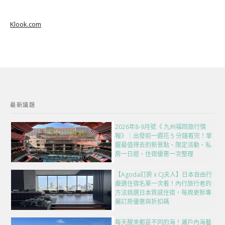
Klook.com
最新議題
2026年8-9月號《 九州福岡旅行情
報》｜出發前一週花 5 分鐘看完！掌
握最值得去的新景點、限定活動、私
房一日遊、住宿優惠一次整理
【Agoda訂房 x CJ夫人】日本自由行
嚴選住宿名單一次看！內行旅行者的
方法挑選日本質感住宿，每周更新專
屬訂房優惠與折扣碼
每天醒來都是不同的海！瀨戶內海藝