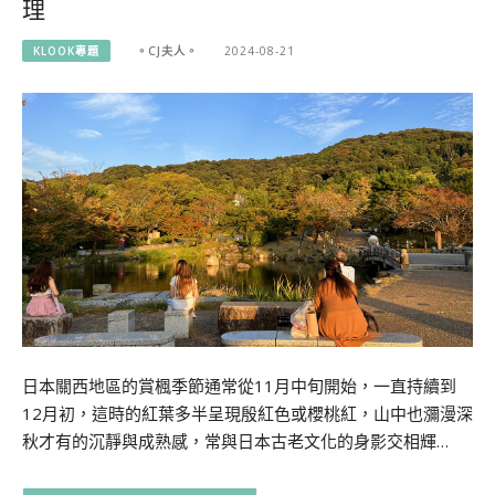
理
KLOOK專題
。CJ夫人。
2024-08-21
日本關西地區的賞楓季節通常從11月中旬開始，一直持續到
12月初，這時的紅葉多半呈現殷紅色或櫻桃紅，山中也瀰漫深
秋才有的沉靜與成熟感，常與日本古老文化的身影交相輝…