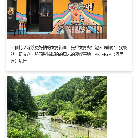
一個比IG濾鏡更好拍的文青街區！曼谷文青與年輕人喝咖啡、找餐
館、逛文創、塗鴉彩繪街拍的周末的靈感基地｜ARI AREA（阿里
區）紀行