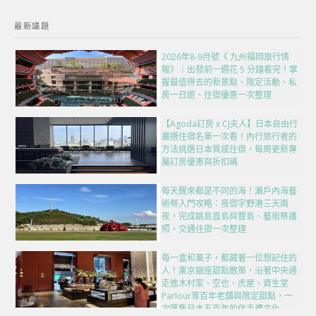
最新議題
2026年8-9月號《 九州福岡旅行情
報》｜出發前一週花 5 分鐘看完！掌
握最值得去的新景點、限定活動、私
房一日遊、住宿優惠一次整理
【Agoda訂房 x CJ夫人】日本自由行
嚴選住宿名單一次看！內行旅行者的
方法挑選日本質感住宿，每周更新專
屬訂房優惠與折扣碼
每天醒來都是不同的海！瀨戶內海藝
術祭入門攻略：夜宿宇野港三天兩
夜，完成跳島直島與豐島、藝術祭護
照、交通住宿一次整理
每一盒和菓子，都藏著一位想記住的
人！東京銀座甜點散策，沿著中央通
走進木村家、空也、虎屋、資生堂
Parlour等百年老舖與限定甜點，一
次匯集日本五百年的伴手禮文化