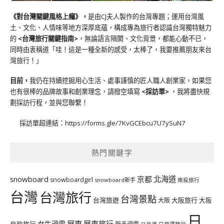
《對台灣關鍵風格上癮》
，
是由CJ夫人製作的台灣專題；運用台灣風
土、文化、人情味等地方深厚底蘊，構成專為旅行者認識台灣獨特魅力
的
<台灣旅行關鍵指南>
，無論語言隔閡、文化背景，都能心動不已，
同時由衷稱道「哇！這是一種全新的感受，太棒了，我要推薦朋友來台
灣旅行！」
目前，
我仍在持續挖掘用心生活、處事謹慎的匠人職人創業家，如果您
也有很棒的品牌故事和創業理念，請撥空填寫
<
採訪單
>
，我將盡快規
劃採訪行程，並與您聯繫！
採訪單超連結：
https://forms.gle/7KvGCEbcu7U7ySuN7
熱門關鍵字
北海道
snowboard
京都
snowboardgirl
snowboard新手
南投旅行
台灣
台灣旅行
台灣景點
台灣旅遊
大阪旅行
大阪
大阪
日
屏東
屏東旅行
女生滑雪