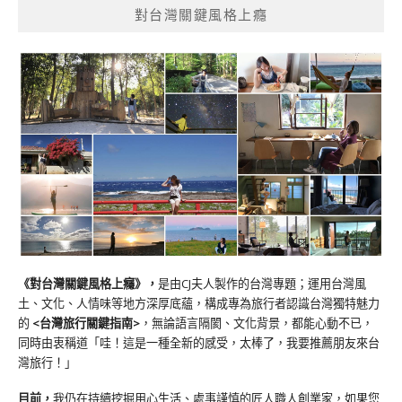
對台灣關鍵風格上癮
《對台灣關鍵風格上癮》
，
是由CJ夫人製作的台灣專題；運用台灣風
土、文化、人情味等地方深厚底蘊，構成專為旅行者認識台灣獨特魅力
的
<台灣旅行關鍵指南>
，無論語言隔閡、文化背景，都能心動不已，
同時由衷稱道「哇！這是一種全新的感受，太棒了，我要推薦朋友來台
灣旅行！」
目前，
我仍在持續挖掘用心生活、處事謹慎的匠人職人創業家，如果您