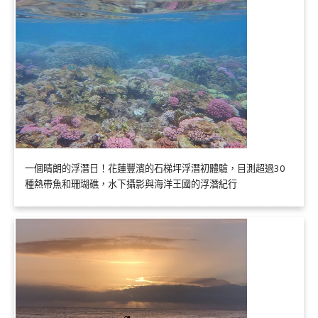
一個晴朗的浮潛日！花蓮豐濱的石梯坪浮潛初體驗，目測超過30
種熱帶魚和珊瑚礁，水下攝影與海洋王國的浮潛紀行