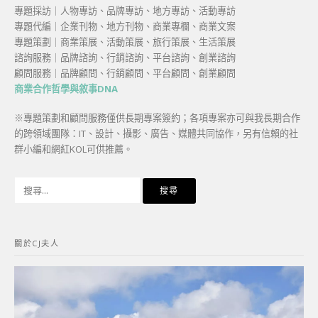
專題採訪｜人物專訪、品牌專訪、地方專訪、活動專訪
專題代編｜企業刊物、地方刊物、商業專欄、商業文案
專題策劃｜商業策展、活動策展、旅行策展、生活策展
諮詢服務｜品牌諮詢、行銷諮詢、平台諮詢、創業諮詢
顧問服務｜品牌顧問、行銷顧問、平台顧問、創業顧問
商業合作哲學與敘事DNA
※專題策劃和顧問服務僅供長期專案簽約；各項專案亦可與我長期合作
的跨領域團隊：IT、設計、攝影、廣告、媒體共同協作，另有信賴的社
群小編和網紅KOL可供推薦。
搜
尋
關
鍵
關於CJ夫人
字: