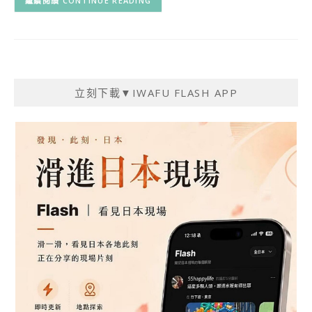
CONTINUE READING
立刻下載▼IWAFU FLASH APP