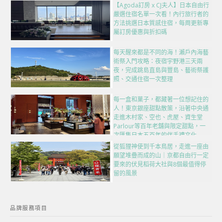
【Agoda訂房 x CJ夫人】日本自由行
嚴選住宿名單一次看！內行旅行者的
方法挑選日本質感住宿，每周更新專
屬訂房優惠與折扣碼
每天醒來都是不同的海！瀨戶內海藝
術祭入門攻略：夜宿宇野港三天兩
夜，完成跳島直島與豐島、藝術祭護
照、交通住宿一次整理
每一盒和菓子，都藏著一位想記住的
人！東京銀座甜點散策，沿著中央通
走進木村家、空也、虎屋、資生堂
Parlour等百年老舖與限定甜點，一
次匯集日本五百年的伴手禮文化
從狐狸神使到千本鳥居，走進一座由
願望堆疊而成的山｜京都自由行一定
要來的伏見稻荷大社與8個最值得停
留的風景
品牌服務項目