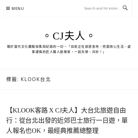
Skip
MENU
to
content
。CJ夫人。
關於當代文化體驗採集與紀錄的一切。「目前正在旅居各地，挖掘用心生活、處
事謹慎的匠人職人創業家，一起共榮、共好！」
標籤:
KLOOK台北
【KLOOK客路 X CJ夫人】大台北旅遊自由
行：從台北出發的近郊巴士旅行一日遊，單
人報名也OK，最經典推薦總整理