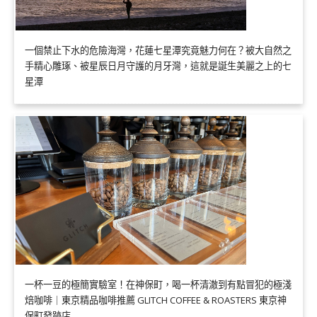
一個禁止下水的危險海灣，花蓮七星潭究竟魅力何在？被大自然之
手精心雕琢、被星辰日月守護的月牙灣，這就是誕生美麗之上的七
星潭
一杯一豆的極簡實驗室！在神保町，喝一杯清澈到有點冒犯的極淺
焙咖啡｜東京精品咖啡推薦 GLITCH COFFEE & ROASTERS 東京神
保町發跡店