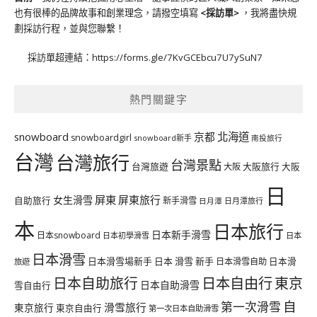
也有很棒的品牌故事和創業理念，請撥空填寫
<
採訪單
>
，我將盡快規
劃採訪行程，並與您聯繫！
採訪單超連結：
https://forms.gle/7KvGCEbcu7U7ySuN7
熱門關鍵字
北海道
snowboard
京都
snowboardgirl
snowboard新手
南投旅行
台灣
台灣旅行
台灣景點
台灣旅遊
大阪旅行
大阪
大阪
日
屏東
屏東旅行
女生滑雪
自助旅行
新手滑雪
日月潭旅行
日月潭
本
日本旅行
日本新手滑雪
日本snowboard
日本初學滑雪
日本
日本滑雪
日本滑雪場新手
日本 滑雪 新手
日本滑雪自助
日本滑
旅遊
日本自由行
日本自助旅行
東京
日本自助滑雪
雪自由行
自
第一次滑雪
滑雪旅行
東京旅行
東京自由行
第一次日本自助滑雪