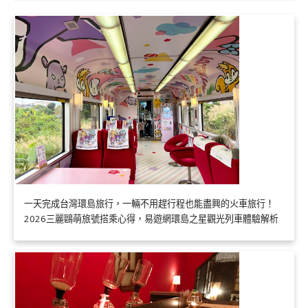
一天完成台灣環島旅行，一輛不用趕行程也能盡興的火車旅行！
2026三麗鷗萌旅號搭乘心得，易遊網環島之星觀光列車體驗解析