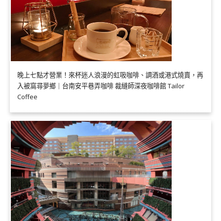
晚上七點才營業！來杯迷人浪漫的虹吸咖啡、調酒或港式燒賣，再
入被窩尋夢鄉｜台南安平巷弄咖啡 裁縫師深夜咖啡館 Tailor
Coffee