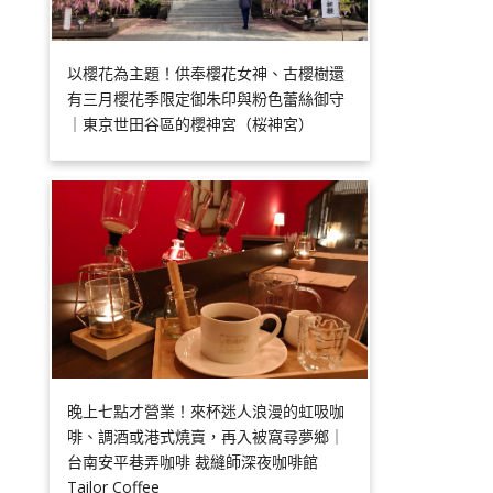
以櫻花為主題！供奉櫻花女神、古櫻樹還
有三月櫻花季限定御朱印與粉色蕾絲御守
｜東京世田谷區的櫻神宮（桜神宮）
晚上七點才營業！來杯迷人浪漫的虹吸咖
啡、調酒或港式燒賣，再入被窩尋夢鄉｜
台南安平巷弄咖啡 裁縫師深夜咖啡館
Tailor Coffee