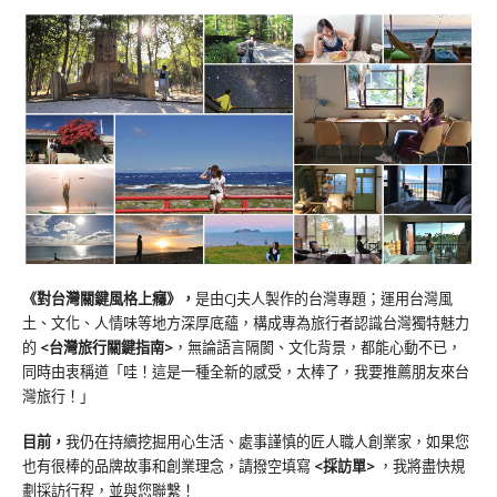
《對台灣關鍵風格上癮》
，
是由CJ夫人製作的台灣專題；運用台灣風
土、文化、人情味等地方深厚底蘊，構成專為旅行者認識台灣獨特魅力
的
<台灣旅行關鍵指南>
，無論語言隔閡、文化背景，都能心動不已，
同時由衷稱道「哇！這是一種全新的感受，太棒了，我要推薦朋友來台
灣旅行！」
目前，
我仍在持續挖掘用心生活、處事謹慎的匠人職人創業家，如果您
也有很棒的品牌故事和創業理念，請撥空填寫
<
採訪單
>
，我將盡快規
劃採訪行程，並與您聯繫！