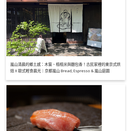
嵐山清晨的鄉土感：木窗、榻榻米與麵包香！古民家裡的東京式烘
焙 X 歐式輕食晨光｜京都嵐山 Bread, Espresso & 嵐山庭園