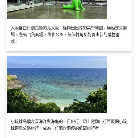
大阪自由行別錯過的北大阪！從梅田出發的美學地圖，極簡露臺廣
場 × 藝術百貨商場 × 綠化公園，每個轉角都能冒出新的購物靈
感！
小琉球島嶼友善海洋與海龜的一日旅行！騎上電動自行車展開小琉
球環島公路旅行，成為一位隨走隨停的低碳旅行者！