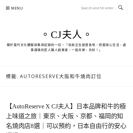
Skip
MENU
to
content
。CJ夫人。
關於當代文化體驗採集與紀錄的一切。「目前正在旅居各地，挖掘用心生活、處
事謹慎的匠人職人創業家，一起共榮、共好！」
標籤:
AUTORESERVE大阪和牛燒肉訂位
【AutoReserve X CJ夫人】日本品牌和牛的極
上味道之旅｜東京、大阪、京都、福岡的知
名燒肉店8選｜可以預約，日本自由行的安心