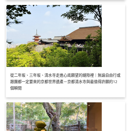
從二年坂、三年坂、清水寺走進心底願望的縫隙裡｜無論自由行或
跟團都一定要來的京都世界遺產－京都清水寺與最值得許願的12
個瞬間