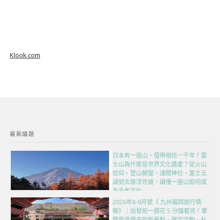
Klook.com
最新議題
日本有一座山，值得相信一千年！富
士山為什麼是世界文化遺產？從火山
信仰、登山朝聖、淺間神社、富士五
湖到北齋浮世繪，讀懂一座山如何成
為千年文化
2026年8-9月號《 九州福岡旅行情
報》｜出發前一週花 5 分鐘看完！掌
握最值得去的新景點、限定活動、私