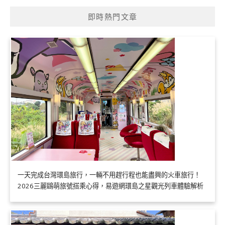
即時熱門文章
一天完成台灣環島旅行，一輛不用趕行程也能盡興的火車旅行！
2026三麗鷗萌旅號搭乘心得，易遊網環島之星觀光列車體驗解析