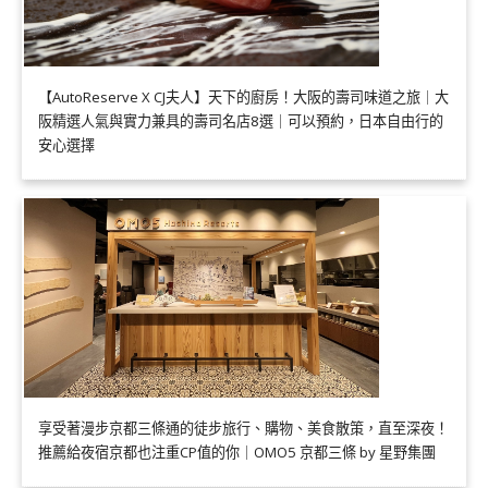
【AutoReserve X CJ夫人】天下的廚房！大阪的壽司味道之旅｜大
阪精選人氣與實力兼具的壽司名店8選｜可以預約，日本自由行的
安心選擇
享受著漫步京都三條通的徒步旅行、購物、美食散策，直至深夜！
推薦給夜宿京都也注重CP值的你｜OMO5 京都三條 by 星野集團