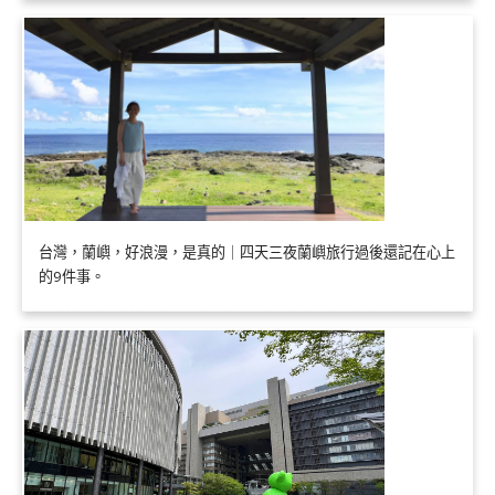
台灣，蘭嶼，好浪漫，是真的｜四天三夜蘭嶼旅行過後還記在心上
的9件事。