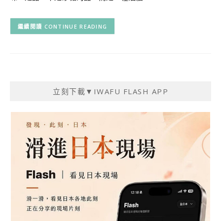
CONTINUE READING
立刻下載▼IWAFU FLASH APP