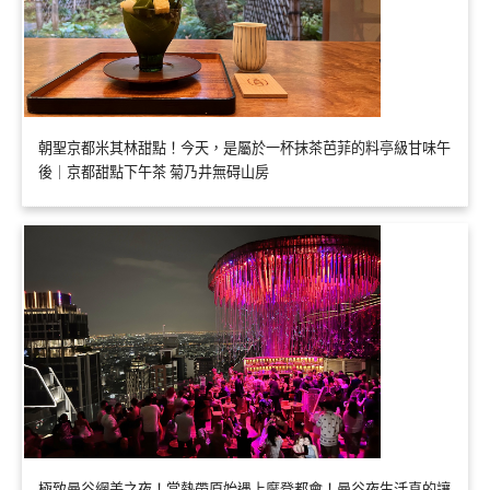
朝聖京都米其林甜點！今天，是屬於一杯抹茶芭菲的料亭級甘味午
後｜京都甜點下午茶 菊乃井無碍山房
極致曼谷網美之夜！當熱帶原始遇上摩登都會！曼谷夜生活真的讓