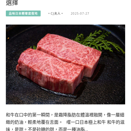
選擇
品味日本輕奢度假地
。CJ夫人。
2025-07-27
和牛在口中的第一瞬間，是霜降脂肪在體溫裡融開，像一層細
緻的奶油，輕柔地覆在舌面。 嚐一口日本極上和牛 和牛的滋
味，是甜。不是砂糖的甜，而是一種油脂…