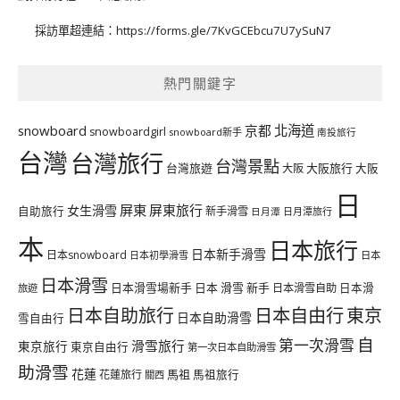
採訪單超連結：
https://forms.gle/7KvGCEbcu7U7ySuN7
熱門關鍵字
北海道
snowboard
京都
snowboardgirl
snowboard新手
南投旅行
台灣
台灣旅行
台灣景點
台灣旅遊
大阪旅行
大阪
大阪
日
屏東
屏東旅行
女生滑雪
自助旅行
新手滑雪
日月潭旅行
日月潭
本
日本旅行
日本新手滑雪
日本snowboard
日本初學滑雪
日本
日本滑雪
日本滑雪場新手
日本 滑雪 新手
日本滑雪自助
日本滑
旅遊
日本自由行
日本自助旅行
東京
日本自助滑雪
雪自由行
自
第一次滑雪
滑雪旅行
東京旅行
東京自由行
第一次日本自助滑雪
助滑雪
花蓮
馬祖
花蓮旅行
馬祖旅行
關西