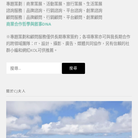
專題策劃｜商業策展、活動策展、旅行策展、生活策展
諮詢服務｜品牌諮詢、行銷諮詢、平台諮詢、創業諮詢
顧問服務｜品牌顧問、行銷顧問、平台顧問、創業顧問
商業合作哲學與敘事DNA
※專題策劃和顧問服務僅供長期專案簽約；各項專案亦可與我長期合作
的跨領域團隊：IT、設計、攝影、廣告、媒體共同協作，另有信賴的社
群小編和網紅KOL可供推薦。
搜
尋
關
鍵
關於CJ夫人
字: