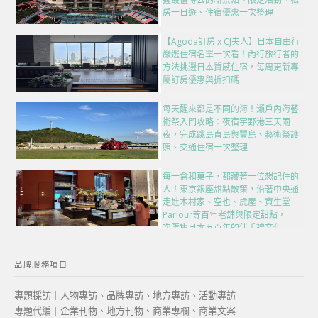
房一日遊、住宿優惠一次整理
【Agoda訂房 x CJ夫人】日本自由行
嚴選住宿名單一次看！內行旅行者的
方法挑選日本質感住宿，每周更新專
屬訂房優惠與折扣碼
每天醒來都是不同的海！瀨戶內海藝
術祭入門攻略：夜宿宇野港三天兩
夜，完成跳島直島與豐島、藝術祭護
照、交通住宿一次整理
每一盒和菓子，都藏著一位想記住的
人！東京銀座甜點散策，沿著中央通
走進木村家、空也、虎屋、資生堂
Parlour等百年老舖與限定甜點，一
次匯集日本五百年的伴手禮文化
品牌服務項目
專題採訪｜人物專訪、品牌專訪、地方專訪、活動專訪
專題代編｜企業刊物、地方刊物、商業專欄、商業文案