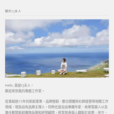
關
鍵
關於CJ夫人
字:
Hello, 我是CJ夫人。
歡迎來到我的專題工作室。
從事超過15年的新創事業、品牌營銷、數位媒體與社群經營等相關工作
領域，現為自有品牌主理人，同時也是自由專欄作家、商業策展人以及
擔任數間新創團隊品牌和經營顧問，經常發表個人觀點於商業、地方、