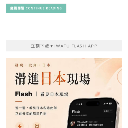
CONTINUE READING
立刻下載▼IWAFU FLASH APP