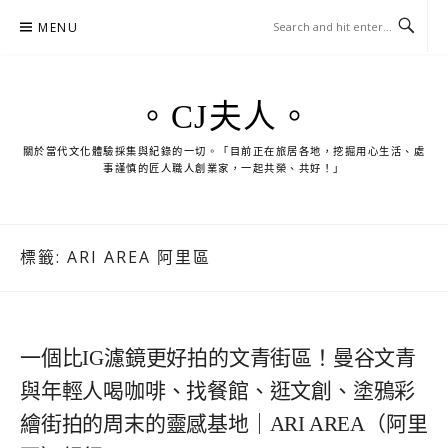
Skip
MENU
to
content
。CJ夫人。
關於當代文化體驗採集與紀錄的一切。「目前正在旅居各地，挖掘用心生活、處
事謹慎的匠人職人創業家，一起共榮、共好！」
標籤:
ARI AREA 阿里區
一個比IG濾鏡更好拍的文青街區！曼谷文青
與年輕人喝咖啡、找餐館、逛文創、塗鴉彩
繪街拍的周末的靈感基地｜ARI AREA（阿里