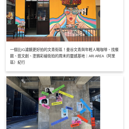
一個比IG濾鏡更好拍的文青街區！曼谷文青與年輕人喝咖啡、找餐
館、逛文創、塗鴉彩繪街拍的周末的靈感基地｜ARI AREA（阿里
區）紀行