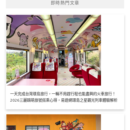
即時熱門文章
一天完成台灣環島旅行，一輛不用趕行程也能盡興的火車旅行！
2026三麗鷗萌旅號搭乘心得，易遊網環島之星觀光列車體驗解析