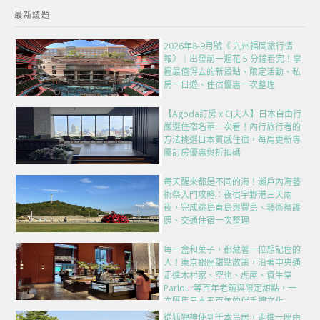
最新議題
2026年8-9月號《 九州福岡旅行情
報》｜出發前一週花 5 分鐘看完！掌
握最值得去的新景點、限定活動、私
房一日遊、住宿優惠一次整理
【Agoda訂房 x CJ夫人】日本自由行
嚴選住宿名單一次看！內行旅行者的
方法挑選日本質感住宿，每周更新專
屬訂房優惠與折扣碼
每天醒來都是不同的海！瀨戶內海藝
術祭入門攻略：夜宿宇野港三天兩
夜，完成跳島直島與豐島、藝術祭護
照、交通住宿一次整理
每一盒和菓子，都藏著一位想記住的
人！東京銀座甜點散策，沿著中央通
走進木村家、空也、虎屋、資生堂
Parlour等百年老舖與限定甜點，一
次匯集日本五百年的伴手禮文化
從狐狸神使到千本鳥居，走進一座由