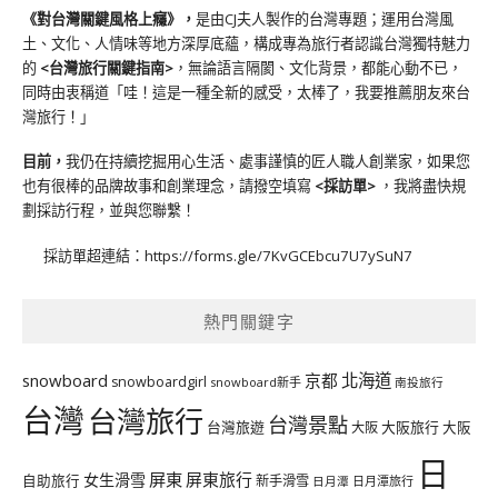
《對台灣關鍵風格上癮》
，
是由CJ夫人製作的台灣專題；運用台灣風
土、文化、人情味等地方深厚底蘊，構成專為旅行者認識台灣獨特魅力
的
<台灣旅行關鍵指南>
，無論語言隔閡、文化背景，都能心動不已，
同時由衷稱道「哇！這是一種全新的感受，太棒了，我要推薦朋友來台
灣旅行！」
目前，
我仍在持續挖掘用心生活、處事謹慎的匠人職人創業家，如果您
也有很棒的品牌故事和創業理念，請撥空填寫
<
採訪單
>
，我將盡快規
劃採訪行程，並與您聯繫！
採訪單超連結：
https://forms.gle/7KvGCEbcu7U7ySuN7
熱門關鍵字
北海道
snowboard
京都
snowboardgirl
snowboard新手
南投旅行
台灣
台灣旅行
台灣景點
台灣旅遊
大阪旅行
大阪
大阪
日
屏東
屏東旅行
女生滑雪
自助旅行
新手滑雪
日月潭旅行
日月潭