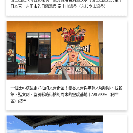
日本富士吉田市的日歸溫泉 富士山溫泉（ふじやま温泉）
一個比IG濾鏡更好拍的文青街區！曼谷文青與年輕人喝咖啡、找餐
館、逛文創、塗鴉彩繪街拍的周末的靈感基地｜ARI AREA（阿里
區）紀行