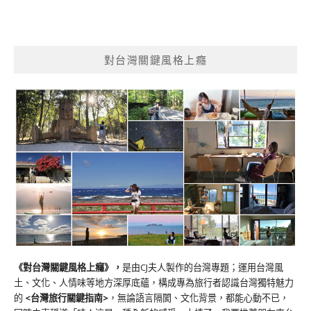
對台灣關鍵風格上癮
《對台灣關鍵風格上癮》
，
是由CJ夫人製作的台灣專題；運用台灣風
土、文化、人情味等地方深厚底蘊，構成專為旅行者認識台灣獨特魅力
的
<台灣旅行關鍵指南>
，無論語言隔閡、文化背景，都能心動不已，