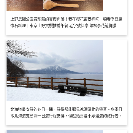
上野恩賜公園最珍藏的賞櫻角落！我在櫻花窗景裡吃一頓春季豆腐
懷石料理｜東京上野賞櫻推薦午餐 老字號料亭 韻松亭花籠御膳
北海道最安靜的冬日一隅，靜得都能聽見冰濤融化的聲音。冬季日
本北海道支笏湖一日遊行程安排，僅獻給喜愛小眾漫遊的旅行者。