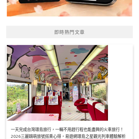
即時熱門文章
一天完成台灣環島旅行，一輛不用趕行程也能盡興的火車旅行！
2026三麗鷗萌旅號搭乘心得，易遊網環島之星觀光列車體驗解析