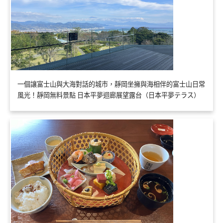
一個讓富士山與大海對話的城市，靜岡坐擁與海相伴的富士山日常
風光！靜岡無料景點 日本平夢迴廊展望露台（日本平夢テラス）