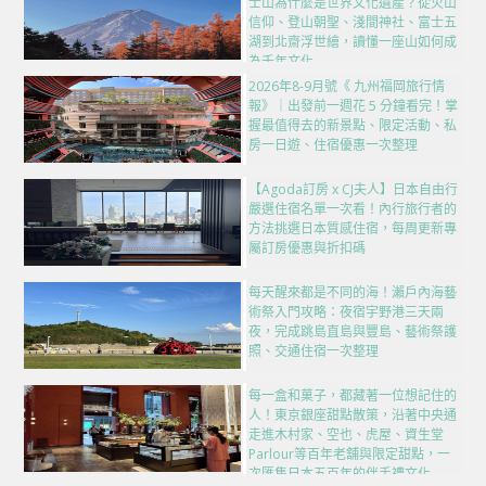
士山為什麼是世界文化遺產？從火山
信仰、登山朝聖、淺間神社、富士五
湖到北齋浮世繪，讀懂一座山如何成
為千年文化
2026年8-9月號《 九州福岡旅行情
報》｜出發前一週花 5 分鐘看完！掌
握最值得去的新景點、限定活動、私
房一日遊、住宿優惠一次整理
【Agoda訂房 x CJ夫人】日本自由行
嚴選住宿名單一次看！內行旅行者的
方法挑選日本質感住宿，每周更新專
屬訂房優惠與折扣碼
每天醒來都是不同的海！瀨戶內海藝
術祭入門攻略：夜宿宇野港三天兩
夜，完成跳島直島與豐島、藝術祭護
照、交通住宿一次整理
每一盒和菓子，都藏著一位想記住的
人！東京銀座甜點散策，沿著中央通
走進木村家、空也、虎屋、資生堂
Parlour等百年老舖與限定甜點，一
次匯集日本五百年的伴手禮文化