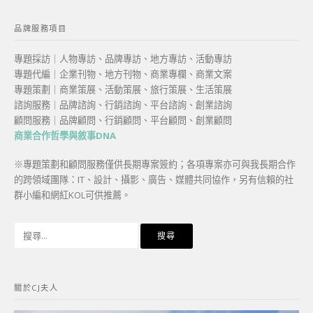
品牌服務項目
專題採訪｜人物專訪、品牌專訪、地方專訪、活動專訪
專題代編｜企業刊物、地方刊物、商業專欄、商業文案
專題策劃｜商業策展、活動策展、旅行策展、生活策展
諮詢服務｜品牌諮詢、行銷諮詢、平台諮詢、創業諮詢
顧問服務｜品牌顧問、行銷顧問、平台顧問、創業顧問
商業合作哲學與敘事DNA
※專題策劃和顧問服務僅供長期專案簽約；各項專案亦可與我長期合作
的跨領域團隊：IT、設計、攝影、廣告、媒體共同協作，另有信賴的社
群小編和網紅KOL可供推薦。
搜
尋
關
鍵
關於CJ夫人
字: