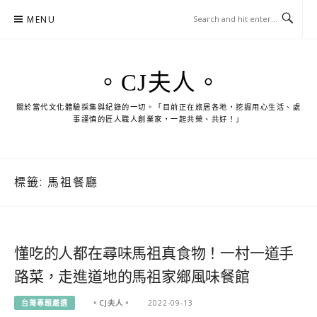
Skip
MENU
to
content
。CJ夫人。
關於當代文化體驗採集與紀錄的一切。「目前正在旅居各地，挖掘用心生活、處
事謹慎的匠人職人創業家，一起共榮、共好！」
標籤:
馬祖餐廳
懂吃的人都在尋味馬祖真食物！一村一道手
路菜，走進道地的馬祖家鄉風味餐館
台灣專題嚴選
。CJ夫人。
2022-09-13