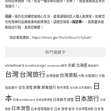
同時由衷稱道「哇！這是一種全新的感受，太棒了，我要推薦朋友來台
灣旅行！」
目前，
我仍在持續挖掘用心生活、處事謹慎的匠人職人創業家，如果您
也有很棒的品牌故事和創業理念，請撥空填寫
<
採訪單
>
，我將盡快規
劃採訪行程，並與您聯繫！
採訪單超連結：
https://forms.gle/7KvGCEbcu7U7ySuN7
熱門關鍵字
北海道
snowboard
京都
snowboardgirl
snowboard新手
南投旅行
台灣
台灣旅行
台灣景點
台灣旅遊
大阪旅行
大阪
大阪
日
屏東
屏東旅行
女生滑雪
自助旅行
新手滑雪
日月潭旅行
日月潭
本
日本旅行
日本新手滑雪
日本snowboard
日本初學滑雪
日本
日本滑雪
日本滑雪場新手
日本 滑雪 新手
日本滑雪自助
日本滑
旅遊