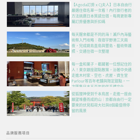
【Agoda訂房 x CJ夫人】日本自由行
嚴選住宿名單一次看！內行旅行者的
方法挑選日本質感住宿，每周更新專
屬訂房優惠與折扣碼
每天醒來都是不同的海！瀨戶內海藝
術祭入門攻略：夜宿宇野港三天兩
夜，完成跳島直島與豐島、藝術祭護
照、交通住宿一次整理
每一盒和菓子，都藏著一位想記住的
人！東京銀座甜點散策，沿著中央通
走進木村家、空也、虎屋、資生堂
Parlour等百年老舖與限定甜點，一
次匯集日本五百年的伴手禮文化
從狐狸神使到千本鳥居，走進一座由
願望堆疊而成的山｜京都自由行一定
要來的伏見稻荷大社與8個最值得停
留的風景
品牌服務項目