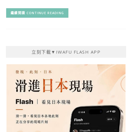
CONTINUE READING
立刻下載▼IWAFU FLASH APP