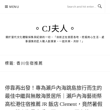
Skip
MENU
to
content
。CJ夫人。
關於當代文化體驗採集與紀錄的一切。「目前正在旅居各地，挖掘用心生活、處
事謹慎的匠人職人創業家，一起共榮、共好！」
標籤:
香川住宿推薦
停靠再出發！專為瀨戶內海跳島旅行而生的
最佳中繼與無敵海景居所｜瀨戶內海藝術祭
高松港住宿推薦 JR 飯店 Clement，竟然暑假