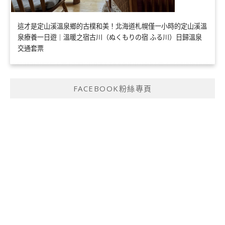
這才是定山溪溫泉鄉的古樸和美！北海道札幌僅一小時的定山溪溫
泉療養一日遊｜溫暖之宿古川（ぬくもりの宿 ふる川）日歸溫泉
交通套票
FACEBOOK粉絲專頁