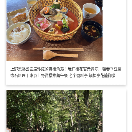
上野恩賜公園最珍藏的賞櫻角落！我在櫻花窗景裡吃一頓春季豆腐
懷石料理｜東京上野賞櫻推薦午餐 老字號料亭 韻松亭花籠御膳