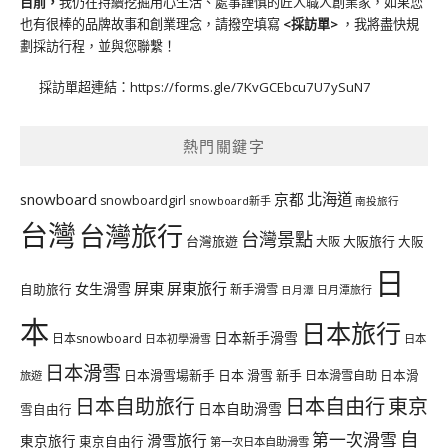
目前，
我仍在持續挖掘用心生活、處事謹慎的匠人職人創業家，如果您
也有很棒的品牌故事和創業理念，請撥空填寫
<
採訪單
>
，我將盡快規
劃採訪行程，並與您聯繫！
採訪單超連結：
https://forms.gle/7KvGCEbcu7U7ySuN7
熱門關鍵字
北海道
snowboard
京都
snowboardgirl
snowboard新手
南投旅行
台灣
台灣旅行
台灣景點
台灣旅遊
大阪旅行
大阪
大阪
日
屏東
屏東旅行
女生滑雪
自助旅行
新手滑雪
日月潭旅行
日月潭
本
日本旅行
日本新手滑雪
日本snowboard
日本初學滑雪
日本
日本滑雪
日本滑雪場新手
日本 滑雪 新手
日本滑雪自助
日本滑
旅遊
日本自由行
日本自助旅行
東京
日本自助滑雪
雪自由行
自
第一次滑雪
滑雪旅行
東京旅行
東京自由行
第一次日本自助滑雪