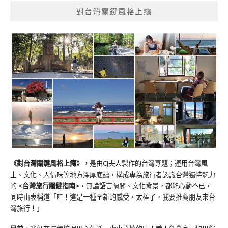
對台灣關鍵風格上癮
《對台灣關鍵風格上癮》
，
是由CJ夫人製作的台灣專題；運用台灣風
土、文化、人情味等地方深厚底蘊，構成專為旅行者認識台灣獨特魅力
的
<台灣旅行關鍵指南>
，無論語言隔閡、文化背景，都能心動不已，
同時由衷稱道「哇！這是一種全新的感受，太棒了，我要推薦朋友來台
灣旅行！」