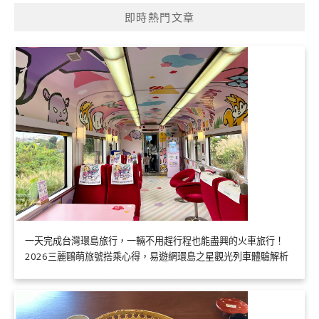
即時熱門文章
一天完成台灣環島旅行，一輛不用趕行程也能盡興的火車旅行！
2026三麗鷗萌旅號搭乘心得，易遊網環島之星觀光列車體驗解析