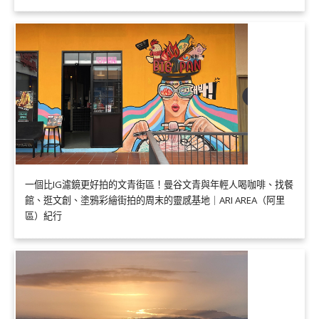
一個比IG濾鏡更好拍的文青街區！曼谷文青與年輕人喝咖啡、找餐
館、逛文創、塗鴉彩繪街拍的周末的靈感基地｜ARI AREA（阿里
區）紀行