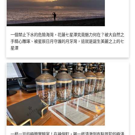
一個禁止下水的危險海灣，花蓮七星潭究竟魅力何在？被大自然之
手精心雕琢、被星辰日月守護的月牙灣，這就是誕生美麗之上的七
星潭
一杯一豆的極簡實驗室！在神保町，喝一杯清澈到有點冒犯的極淺