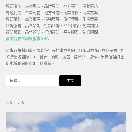
專題採訪｜人物專訪、品牌專訪、地方專訪、活動專訪
專題代編｜企業刊物、地方刊物、商業專欄、商業文案
專題策劃｜商業策展、活動策展、旅行策展、生活策展
諮詢服務｜品牌諮詢、行銷諮詢、平台諮詢、創業諮詢
顧問服務｜品牌顧問、行銷顧問、平台顧問、創業顧問
商業合作哲學與敘事DNA
※專題策劃和顧問服務僅供長期專案簽約；各項專案亦可與我長期合作
的跨領域團隊：IT、設計、攝影、廣告、媒體共同協作，另有信賴的社
群小編和網紅KOL可供推薦。
搜
尋
關
鍵
關於CJ夫人
字: