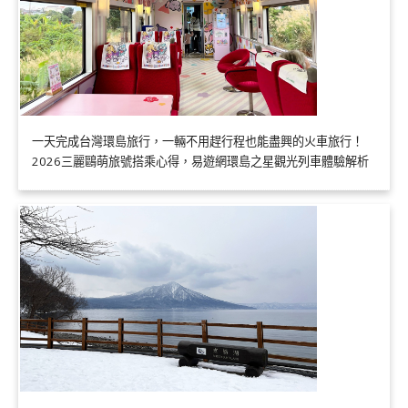
一天完成台灣環島旅行，一輛不用趕行程也能盡興的火車旅行！
2026三麗鷗萌旅號搭乘心得，易遊網環島之星觀光列車體驗解析