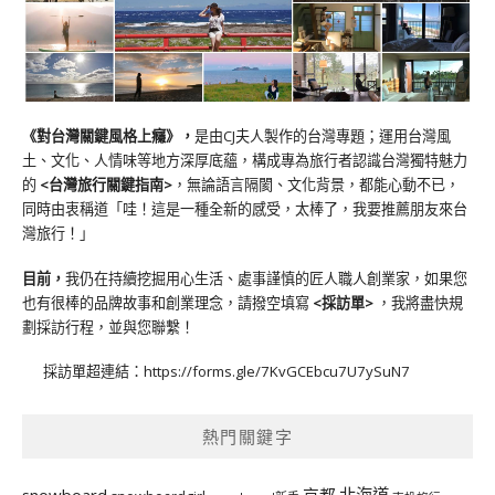
《對台灣關鍵風格上癮》
，
是由CJ夫人製作的台灣專題；運用台灣風
土、文化、人情味等地方深厚底蘊，構成專為旅行者認識台灣獨特魅力
的
<台灣旅行關鍵指南>
，無論語言隔閡、文化背景，都能心動不已，
同時由衷稱道「哇！這是一種全新的感受，太棒了，我要推薦朋友來台
灣旅行！」
目前，
我仍在持續挖掘用心生活、處事謹慎的匠人職人創業家，如果您
也有很棒的品牌故事和創業理念，請撥空填寫
<
採訪單
>
，我將盡快規
劃採訪行程，並與您聯繫！
採訪單超連結：
https://forms.gle/7KvGCEbcu7U7ySuN7
熱門關鍵字