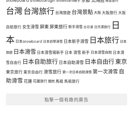
北海道
snowboard
京都
snowboardgirl
snowboard新手
南投旅行
台灣
台灣旅行
台灣景點
台灣旅遊
大阪旅行
大阪
大阪
日
屏東
屏東旅行
女生滑雪
自助旅行
新手滑雪
日月潭旅行
日月潭
本
日本旅行
日本新手滑雪
日本snowboard
日本初學滑雪
日本
日本滑雪
日本滑雪場新手
日本 滑雪 新手
日本滑雪自助
日本滑
旅遊
日本自由行
日本自助旅行
東京
日本自助滑雪
雪自由行
自
第一次滑雪
滑雪旅行
東京旅行
東京自由行
第一次日本自助滑雪
助滑雪
花蓮
馬祖
花蓮旅行
馬祖旅行
關西
點擊一個有趣的廣告