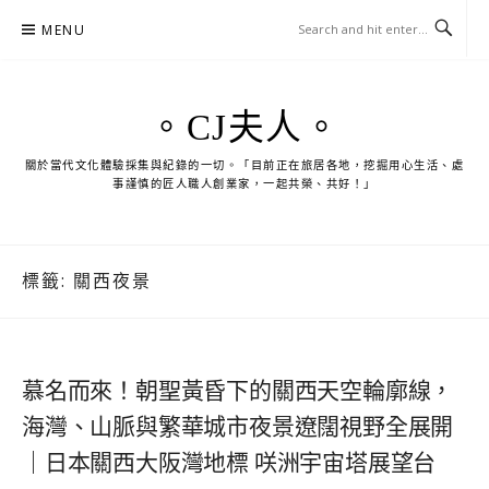
Skip
MENU
to
content
。CJ夫人。
關於當代文化體驗採集與紀錄的一切。「目前正在旅居各地，挖掘用心生活、處
事謹慎的匠人職人創業家，一起共榮、共好！」
標籤:
關西夜景
慕名而來！朝聖黃昏下的關西天空輪廓線，
海灣、山脈與繁華城市夜景遼闊視野全展開
｜日本關西大阪灣地標 咲洲宇宙塔展望台