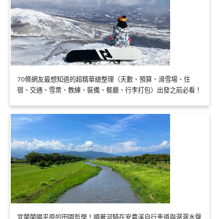
70條網友最想知道的超精華總整理（天數、預算、滑雪場、住
宿、交通、雪票、教練、裝備、餐廳、行李打包）出發之前必看！
宜蘭蘭陽平原的田園哲學！順著河騎在安農溪自行車道與潺潺水聲