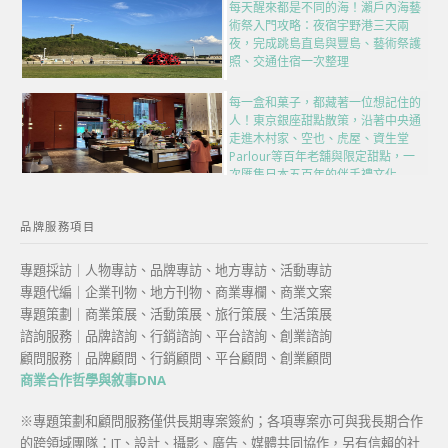
每天醒來都是不同的海！瀨戶內海藝
術祭入門攻略：夜宿宇野港三天兩
夜，完成跳島直島與豐島、藝術祭護
照、交通住宿一次整理
每一盒和菓子，都藏著一位想記住的
人！東京銀座甜點散策，沿著中央通
走進木村家、空也、虎屋、資生堂
Parlour等百年老舖與限定甜點，一
次匯集日本五百年的伴手禮文化
品牌服務項目
專題採訪｜人物專訪、品牌專訪、地方專訪、活動專訪
專題代編｜企業刊物、地方刊物、商業專欄、商業文案
專題策劃｜商業策展、活動策展、旅行策展、生活策展
諮詢服務｜品牌諮詢、行銷諮詢、平台諮詢、創業諮詢
顧問服務｜品牌顧問、行銷顧問、平台顧問、創業顧問
商業合作哲學與敘事DNA
※專題策劃和顧問服務僅供長期專案簽約；各項專案亦可與我長期合作
的跨領域團隊：IT、設計、攝影、廣告、媒體共同協作，另有信賴的社