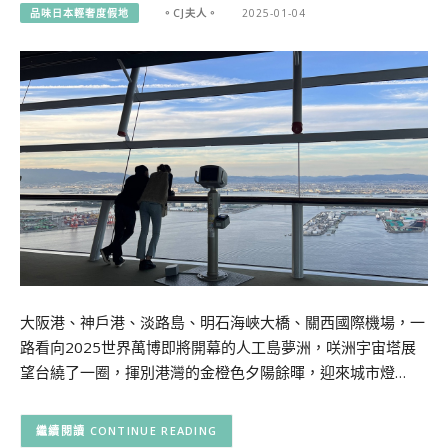
品味日本輕奢度假地
。CJ夫人。
2025-01-04
大阪港、神戶港、淡路島、明石海峽大橋、關西國際機場，一
路看向2025世界萬博即將開幕的人工島夢洲，咲洲宇宙塔展
望台繞了一圈，揮別港灣的金橙色夕陽餘暉，迎來城市燈…
CONTINUE READING