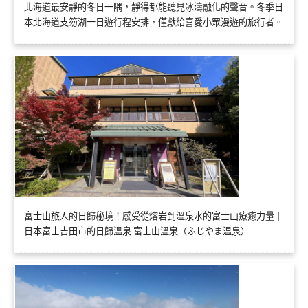
北海道最安靜的冬日一隅，靜得都能聽見冰濤融化的聲音。冬季日
本北海道支笏湖一日遊行程安排，僅獻給喜愛小眾漫遊的旅行者。
富士山旅人的日歸秘境！感受從熔岩到溫泉水的富士山療癒力量｜
日本富士吉田市的日歸溫泉 富士山溫泉（ふじやま温泉）