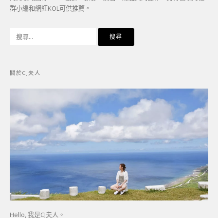
群小編和網紅KOL可供推薦。
搜
尋
關
鍵
關於CJ夫人
字:
Hello, 我是CJ夫人。