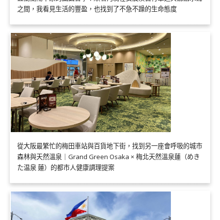
之間，我看見生活的豐盈，也找到了不急不躁的生命態度
從大阪最繁忙的梅田車站與百貨地下街，找到另一座會呼吸的城市
森林與天然溫泉｜Grand Green Osaka × 梅北天然溫泉蓮（めき
た温泉 蓮）的都市人健康調理提案