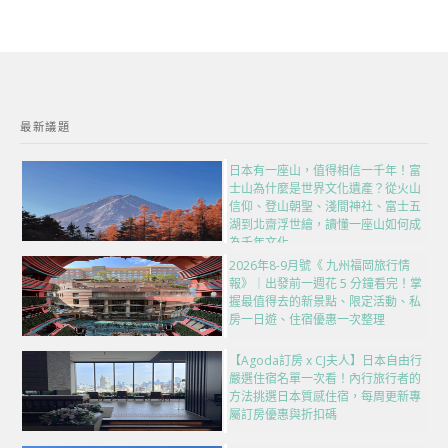
最新議題
日本有一座山，值得相信一千年！富
士山為什麼是世界文化遺產？從火山
信仰、登山朝聖、淺間神社、富士五
湖到北齋浮世繪，讀懂一座山如何成
為千年文化
2026年8-9月號《 九州福岡旅行情
報》｜出發前一週花 5 分鐘看完！掌
握最值得去的新景點、限定活動、私
房一日遊、住宿優惠一次整理
【Agoda訂房 x CJ夫人】日本自由行
嚴選住宿名單一次看！內行旅行者的
方法挑選日本質感住宿，每周更新專
屬訂房優惠與折扣碼