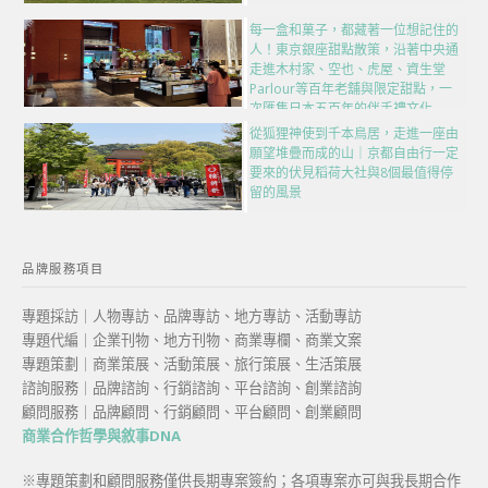
每一盒和菓子，都藏著一位想記住的
人！東京銀座甜點散策，沿著中央通
走進木村家、空也、虎屋、資生堂
Parlour等百年老舖與限定甜點，一
次匯集日本五百年的伴手禮文化
從狐狸神使到千本鳥居，走進一座由
願望堆疊而成的山｜京都自由行一定
要來的伏見稻荷大社與8個最值得停
留的風景
品牌服務項目
專題採訪｜人物專訪、品牌專訪、地方專訪、活動專訪
專題代編｜企業刊物、地方刊物、商業專欄、商業文案
專題策劃｜商業策展、活動策展、旅行策展、生活策展
諮詢服務｜品牌諮詢、行銷諮詢、平台諮詢、創業諮詢
顧問服務｜品牌顧問、行銷顧問、平台顧問、創業顧問
商業合作哲學與敘事DNA
※專題策劃和顧問服務僅供長期專案簽約；各項專案亦可與我長期合作