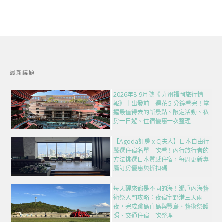
最新議題
2026年8-9月號《 九州福岡旅行情
報》｜出發前一週花 5 分鐘看完！掌
握最值得去的新景點、限定活動、私
房一日遊、住宿優惠一次整理
【Agoda訂房 x CJ夫人】日本自由行
嚴選住宿名單一次看！內行旅行者的
方法挑選日本質感住宿，每周更新專
屬訂房優惠與折扣碼
每天醒來都是不同的海！瀨戶內海藝
術祭入門攻略：夜宿宇野港三天兩
夜，完成跳島直島與豐島、藝術祭護
照、交通住宿一次整理