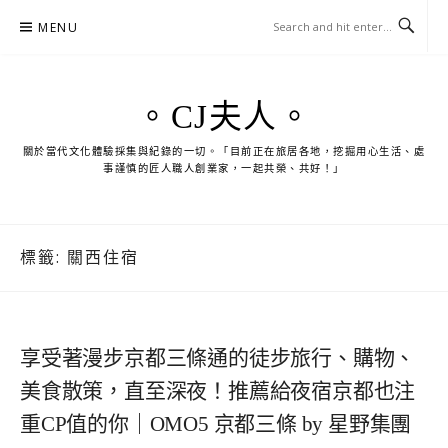
Skip
MENU
to
content
。CJ夫人。
關於當代文化體驗採集與紀錄的一切。「目前正在旅居各地，挖掘用心生活、處
事謹慎的匠人職人創業家，一起共榮、共好！」
標籤:
關西住宿
享受著漫步京都三條通的徒步旅行、購物、
美食散策，直至深夜！推薦給夜宿京都也注
重CP值的你｜OMO5 京都三條 by 星野集團