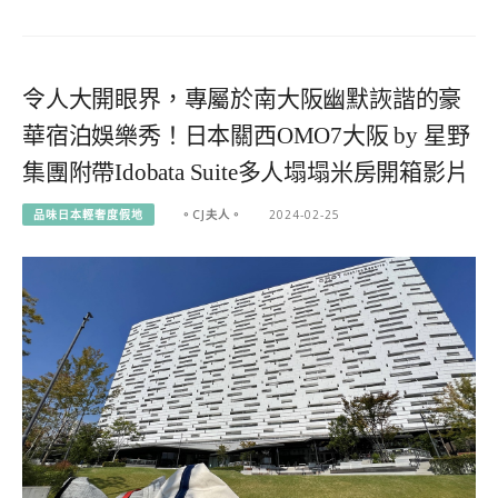
令人大開眼界，專屬於南大阪幽默詼諧的豪
華宿泊娛樂秀！日本關西OMO7大阪 by 星野
集團附帶Idobata Suite多人塌塌米房開箱影片
品味日本輕奢度假地
。CJ夫人。
2024-02-25