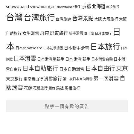
北海道
snowboard
京都
snowboardgirl
snowboard新手
南投旅行
台灣
台灣旅行
台灣景點
台灣旅遊
大阪旅行
大阪
大阪
日
屏東
屏東旅行
女生滑雪
自助旅行
新手滑雪
日月潭旅行
日月潭
本
日本旅行
日本新手滑雪
日本snowboard
日本初學滑雪
日本
日本滑雪
日本滑雪場新手
日本 滑雪 新手
日本滑雪自助
日本滑
旅遊
日本自由行
日本自助旅行
東京
日本自助滑雪
雪自由行
自
第一次滑雪
滑雪旅行
東京旅行
東京自由行
第一次日本自助滑雪
助滑雪
花蓮
馬祖
花蓮旅行
馬祖旅行
關西
點擊一個有趣的廣告