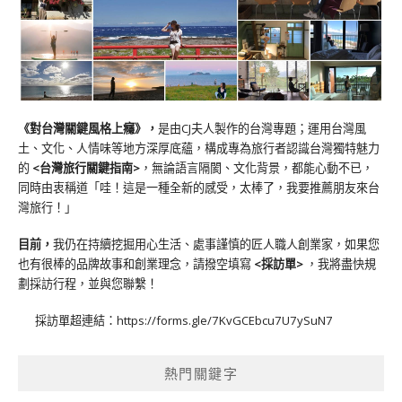
《對台灣關鍵風格上癮》
，
是由CJ夫人製作的台灣專題；運用台灣風
土、文化、人情味等地方深厚底蘊，構成專為旅行者認識台灣獨特魅力
的
<台灣旅行關鍵指南>
，無論語言隔閡、文化背景，都能心動不已，
同時由衷稱道「哇！這是一種全新的感受，太棒了，我要推薦朋友來台
灣旅行！」
目前，
我仍在持續挖掘用心生活、處事謹慎的匠人職人創業家，如果您
也有很棒的品牌故事和創業理念，請撥空填寫
<
採訪單
>
，我將盡快規
劃採訪行程，並與您聯繫！
採訪單超連結：
https://forms.gle/7KvGCEbcu7U7ySuN7
熱門關鍵字