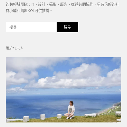
的跨領域團隊：IT、設計、攝影、廣告、媒體共同協作，另有信賴的社
群小編和網紅KOL可供推薦。
搜
尋
關
鍵
關於CJ夫人
字: