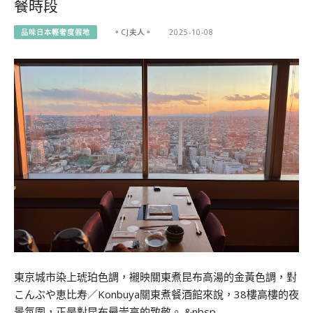
餐時段
品味日本輕奢度假地
。CJ夫人。
2025-10-08
東京城市染上琥珀色調，襯映關東煮昆布高湯的金黃色調，對
こんぶや恵比寿／Konbuya關東煮餐酒館來說，38樓高樓的夜
景氛圍，正是對昆布最崇高的致敬。 &nbsp…