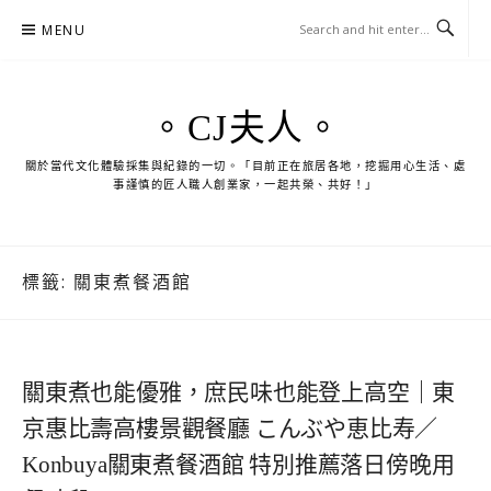
Skip
MENU
to
content
。CJ夫人。
關於當代文化體驗採集與紀錄的一切。「目前正在旅居各地，挖掘用心生活、處
事謹慎的匠人職人創業家，一起共榮、共好！」
標籤:
關東煮餐酒館
關東煮也能優雅，庶民味也能登上高空｜東
京惠比壽高樓景觀餐廳 こんぶや恵比寿／
Konbuya關東煮餐酒館 特別推薦落日傍晚用