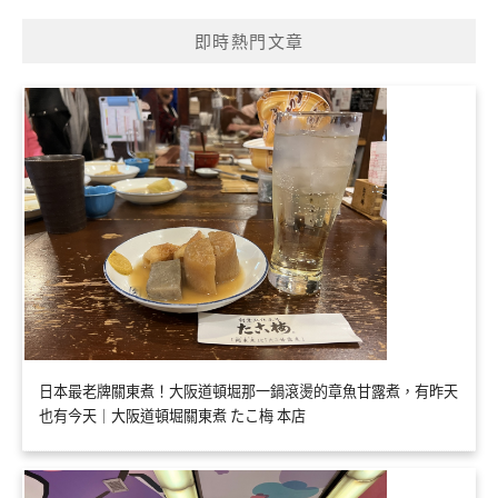
即時熱門文章
日本最老牌關東煮！大阪道頓堀那一鍋滾燙的章魚甘露煮，有昨天
也有今天｜大阪道頓堀關東煮 たこ梅 本店