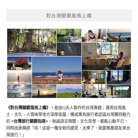
對台灣關鍵風格上癮
《對台灣關鍵風格上癮》
，
是由CJ夫人製作的台灣專題；運用台灣風
土、文化、人情味等地方深厚底蘊，構成專為旅行者認識台灣獨特魅力
的
<台灣旅行關鍵指南>
，無論語言隔閡、文化背景，都能心動不已，
同時由衷稱道「哇！這是一種全新的感受，太棒了，我要推薦朋友來台
灣旅行！」