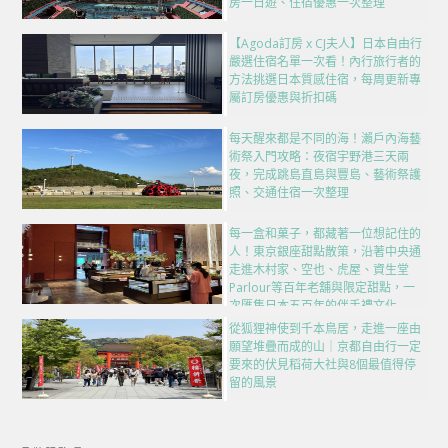
房一日遊、住宿優惠一次整理
【Agoda訂房 x CJ夫人】日本自由行
嚴選住宿名單一次看！內行旅行者的
方法挑選日本質感住宿，每周更新專
屬訂房優惠與折扣碼
每天醒來都是不同的海！瀨戶內海藝
術祭入門攻略：夜宿宇野港三天兩
夜，完成跳島直島與豐島、藝術祭護
照、交通住宿一次整理
每一盒和菓子，都藏著一位想記住的
人！東京銀座甜點散策，沿著中央通
走進木村家、空也、虎屋、資生堂
Parlour等百年老舖與限定甜點，一
次匯集日本五百年的伴手禮文化
從狐狸神使到千本鳥居，走進一座由
願望堆疊而成的山｜京都自由行一定
要來的伏見稻荷大社與8個最值得停
留的風景