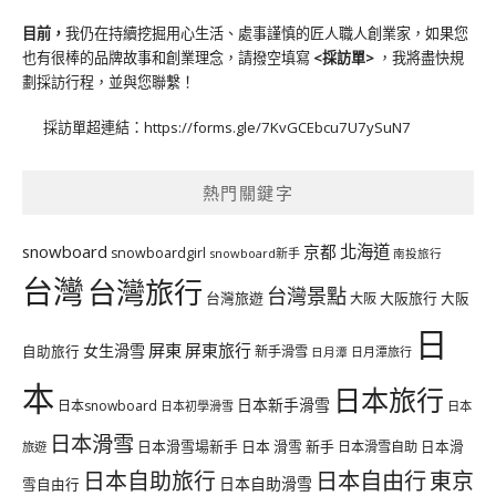
目前，
我仍在持續挖掘用心生活、處事謹慎的匠人職人創業家，如果您
也有很棒的品牌故事和創業理念，請撥空填寫
<
採訪單
>
，我將盡快規
劃採訪行程，並與您聯繫！
採訪單超連結：
https://forms.gle/7KvGCEbcu7U7ySuN7
熱門關鍵字
北海道
snowboard
京都
snowboardgirl
snowboard新手
南投旅行
台灣
台灣旅行
台灣景點
台灣旅遊
大阪旅行
大阪
大阪
日
屏東
屏東旅行
女生滑雪
自助旅行
新手滑雪
日月潭旅行
日月潭
本
日本旅行
日本新手滑雪
日本snowboard
日本初學滑雪
日本
日本滑雪
日本滑雪場新手
日本 滑雪 新手
日本滑雪自助
日本滑
旅遊
日本自由行
日本自助旅行
東京
日本自助滑雪
雪自由行