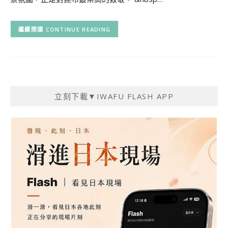
CONTINUE READING
立刻下載▼IWAFU FLASH APP