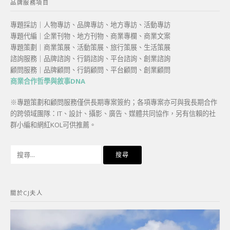
品牌服務項目
專題採訪｜人物專訪、品牌專訪、地方專訪、活動專訪
專題代編｜企業刊物、地方刊物、商業專欄、商業文案
專題策劃｜商業策展、活動策展、旅行策展、生活策展
諮詢服務｜品牌諮詢、行銷諮詢、平台諮詢、創業諮詢
顧問服務｜品牌顧問、行銷顧問、平台顧問、創業顧問
商業合作哲學與敘事DNA
※專題策劃和顧問服務僅供長期專案簽約；各項專案亦可與我長期合作
的跨領域團隊：IT、設計、攝影、廣告、媒體共同協作，另有信賴的社
群小編和網紅KOL可供推薦。
搜
尋
關
鍵
關於CJ夫人
字: