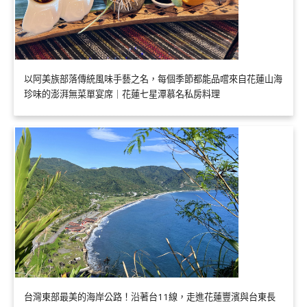
以阿美族部落傳統風味手藝之名，每個季節都能品嚐來自花蓮山海
珍味的澎湃無菜單宴席｜花蓮七星潭慕名私房料理
台灣東部最美的海岸公路！沿著台11線，走進花蓮豐濱與台東長