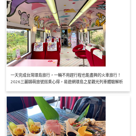
一天完成台灣環島旅行，一輛不用趕行程也能盡興的火車旅行！
2026三麗鷗萌旅號搭乘心得，易遊網環島之星觀光列車體驗解析