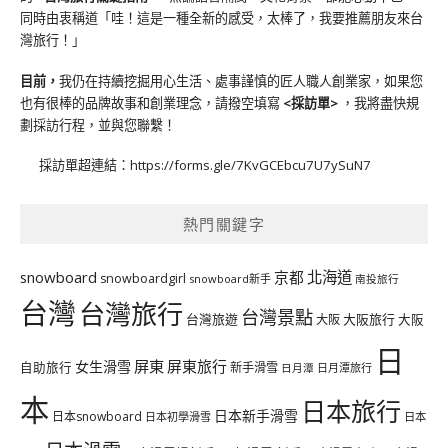
同時由衷稱道「哇！這是一種全新的感受，太棒了，我要推薦朋友來台
灣旅行！」
目前，
我仍在持續挖掘用心生活、處事謹慎的匠人職人創業家，如果您
也有很棒的品牌故事和創業理念，請撥空填寫
<
採訪單
>
，我將盡快規
劃採訪行程，並與您聯繫！
採訪單超連結：
https://forms.gle/7KvGCEbcu7U7ySuN7
熱門關鍵字
北海道
snowboard
京都
snowboardgirl
snowboard新手
南投旅行
台灣
台灣旅行
台灣景點
台灣旅遊
大阪旅行
大阪
大阪
日
屏東
屏東旅行
女生滑雪
自助旅行
新手滑雪
日月潭旅行
日月潭
本
日本旅行
日本新手滑雪
日本snowboard
日本初學滑雪
日本