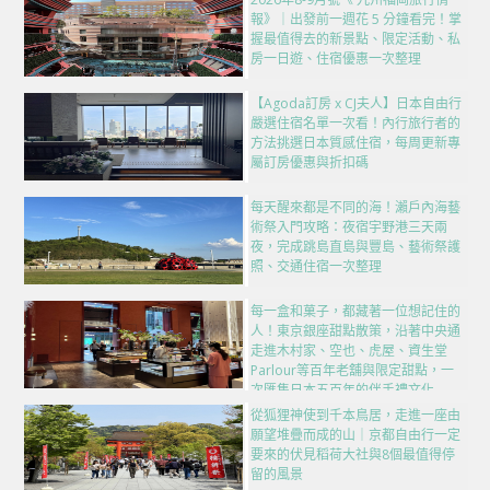
報》｜出發前一週花 5 分鐘看完！掌
握最值得去的新景點、限定活動、私
房一日遊、住宿優惠一次整理
【Agoda訂房 x CJ夫人】日本自由行
嚴選住宿名單一次看！內行旅行者的
方法挑選日本質感住宿，每周更新專
屬訂房優惠與折扣碼
每天醒來都是不同的海！瀨戶內海藝
術祭入門攻略：夜宿宇野港三天兩
夜，完成跳島直島與豐島、藝術祭護
照、交通住宿一次整理
每一盒和菓子，都藏著一位想記住的
人！東京銀座甜點散策，沿著中央通
走進木村家、空也、虎屋、資生堂
Parlour等百年老舖與限定甜點，一
次匯集日本五百年的伴手禮文化
從狐狸神使到千本鳥居，走進一座由
願望堆疊而成的山｜京都自由行一定
要來的伏見稻荷大社與8個最值得停
留的風景