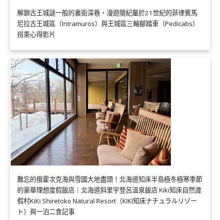
解鎖古王城謎一般的裏街深巷，漫遊隨紀屬於21世紀的菲律賓馬
尼拉古王城區（Intramuros）與王城區三輪腳踏車（Pedicabs）
搭乘心得影片
難忘的俄霍次克海與雪國大地盡頭！北海道知床半島極冬極寒季節
的豪華理想度假飯店｜北海道斜里宇登呂溫泉飯店 Kiki知床自然渡
假村KiKi Shiretoko Natural Resort（KIKI知床ナチュラルリゾー
ト）與一泊二食記事