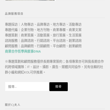
品牌服務項目
專題採訪｜人物專訪、品牌專訪、地方專訪、活動專訪
專題代編｜企業刊物、地方刊物、商業專欄、商業文案
專題策劃｜商業策展、活動策展、旅行策展、生活策展
諮詢服務｜品牌諮詢、行銷諮詢、平台諮詢、創業諮詢
顧問服務｜品牌顧問、行銷顧問、平台顧問、創業顧問
商業合作哲學與敘事DNA
※專題策劃和顧問服務僅供長期專案簽約；各項專案亦可與我長期合作
的跨領域團隊：IT、設計、攝影、廣告、媒體共同協作，另有信賴的社
群小編和網紅KOL可供推薦。
搜
尋
關
鍵
關於CJ夫人
字: