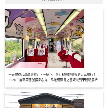
一天完成台灣環島旅行，一輛不用趕行程也能盡興的火車旅行！
2026三麗鷗萌旅號搭乘心得，易遊網環島之星觀光列車體驗解析