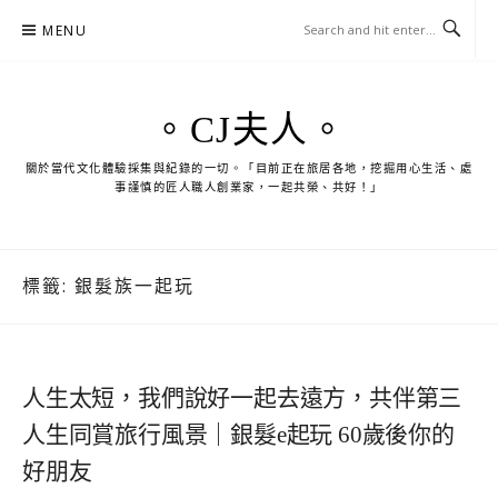
Skip
MENU
to
content
。CJ夫人。
關於當代文化體驗採集與紀錄的一切。「目前正在旅居各地，挖掘用心生活、處
事謹慎的匠人職人創業家，一起共榮、共好！」
標籤:
銀髮族一起玩
人生太短，我們說好一起去遠方，共伴第三
人生同賞旅行風景｜銀髮e起玩 60歲後你的
好朋友