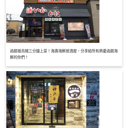
函館槍烏賊三分鐘上菜！海壽海鮮居酒屋，分享給所有熱愛函館海
鮮的你們！