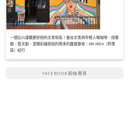
一個比IG濾鏡更好拍的文青街區！曼谷文青與年輕人喝咖啡、找餐
館、逛文創、塗鴉彩繪街拍的周末的靈感基地｜ARI AREA（阿里
區）紀行
FACEBOOK粉絲專頁