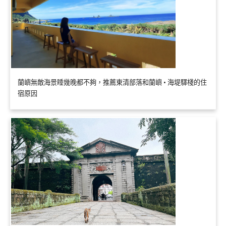
蘭嶼無敵海景睡幾晚都不夠，推薦東清部落和蘭嶼 • 海堤驛棧的住
宿原因