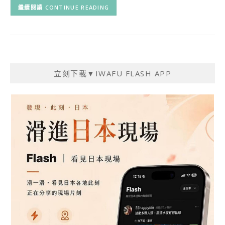
CONTINUE READING
立刻下載▼IWAFU FLASH APP