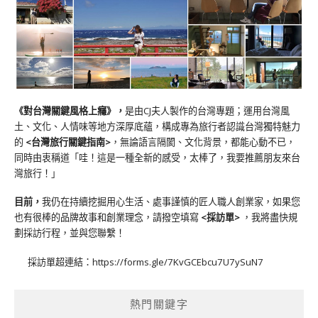
《對台灣關鍵風格上癮》
，
是由CJ夫人製作的台灣專題；運用台灣風
土、文化、人情味等地方深厚底蘊，構成專為旅行者認識台灣獨特魅力
的
<台灣旅行關鍵指南>
，無論語言隔閡、文化背景，都能心動不已，
同時由衷稱道「哇！這是一種全新的感受，太棒了，我要推薦朋友來台
灣旅行！」
目前，
我仍在持續挖掘用心生活、處事謹慎的匠人職人創業家，如果您
也有很棒的品牌故事和創業理念，請撥空填寫
<
採訪單
>
，我將盡快規
劃採訪行程，並與您聯繫！
採訪單超連結：
https://forms.gle/7KvGCEbcu7U7ySuN7
熱門關鍵字