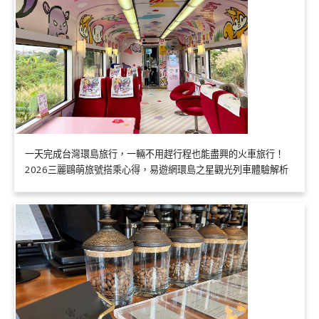
一天完成台灣環島旅行，一輛不用趕行程也能盡興的火車旅行！
2026三麗鷗萌旅號搭乘心得，易遊網環島之星觀光列車體驗解析