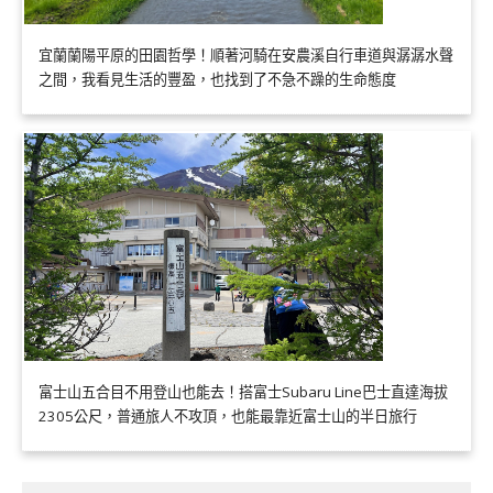
宜蘭蘭陽平原的田園哲學！順著河騎在安農溪自行車道與潺潺水聲
之間，我看見生活的豐盈，也找到了不急不躁的生命態度
富士山五合目不用登山也能去！搭富士Subaru Line巴士直達海拔
2305公尺，普通旅人不攻頂，也能最靠近富士山的半日旅行