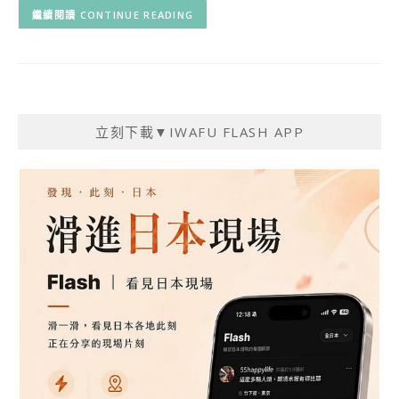
CONTINUE READING
立刻下載▼IWAFU FLASH APP