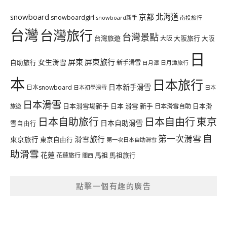
北海道
snowboard
京都
snowboardgirl
snowboard新手
南投旅行
台灣
台灣旅行
台灣景點
台灣旅遊
大阪旅行
大阪
大阪
日
屏東
屏東旅行
女生滑雪
自助旅行
新手滑雪
日月潭旅行
日月潭
本
日本旅行
日本新手滑雪
日本snowboard
日本初學滑雪
日本
日本滑雪
日本滑雪場新手
日本 滑雪 新手
日本滑雪自助
日本滑
旅遊
日本自由行
日本自助旅行
東京
日本自助滑雪
雪自由行
自
第一次滑雪
滑雪旅行
東京旅行
東京自由行
第一次日本自助滑雪
助滑雪
花蓮
馬祖
花蓮旅行
馬祖旅行
關西
點擊一個有趣的廣告