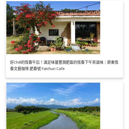
好Chill的恆春午后！滿足味蕾豐潤肥盈的恆春下午茶滋味｜屏東恆
春文藝咖啡 肥春號 Fatchun Cafe