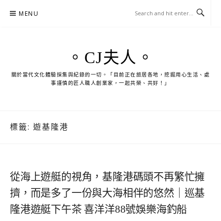
Skip
MENU
to
content
。CJ夫人。
關於當代文化體驗採集與紀錄的一切。「目前正在旅居各地，挖掘用心生活、處
事謹慎的匠人職人創業家，一起共榮、共好！」
標籤:
遊基隆港
從海上遊艇的視角，基隆港碼頭不再繁忙擁
擠，而是多了一份與大海相伴的悠然｜巡基
隆港遊艇下午茶 喜洋洋88號娛樂海釣船