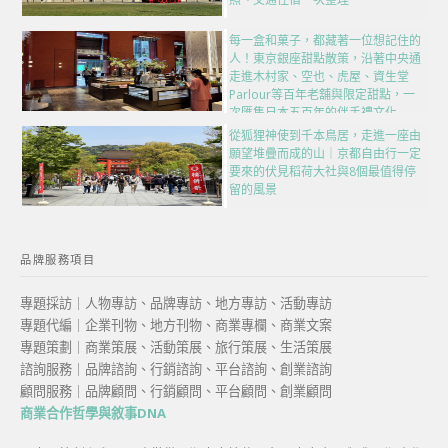
每一盒和菓子，都藏著一位想記住的
人！東京銀座甜點散策，沿著中央通
走進木村家、空也、虎屋、資生堂
Parlour等百年老舖與限定甜點，一
次匯集日本五百年的伴手禮文化
從狐狸神使到千本鳥居，走進一座由
願望堆疊而成的山｜京都自由行一定
要來的伏見稻荷大社與8個最值得停
留的風景
品牌服務項目
專題採訪｜人物專訪、品牌專訪、地方專訪、活動專訪
專題代編｜企業刊物、地方刊物、商業專欄、商業文案
專題策劃｜商業策展、活動策展、旅行策展、生活策展
諮詢服務｜品牌諮詢、行銷諮詢、平台諮詢、創業諮詢
顧問服務｜品牌顧問、行銷顧問、平台顧問、創業顧問
商業合作哲學與敘事DNA