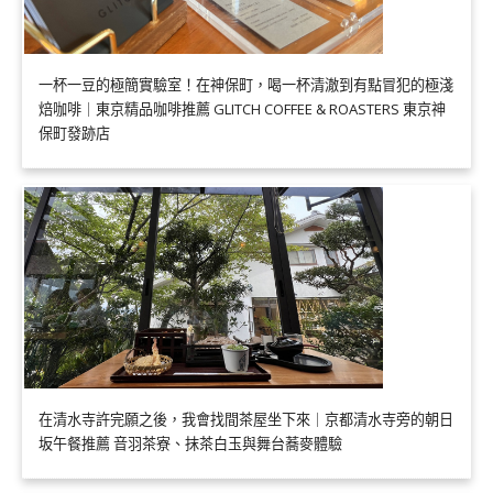
一杯一豆的極簡實驗室！在神保町，喝一杯清澈到有點冒犯的極淺
焙咖啡｜東京精品咖啡推薦 GLITCH COFFEE & ROASTERS 東京神
保町發跡店
在清水寺許完願之後，我會找間茶屋坐下來｜京都清水寺旁的朝日
坂午餐推薦 音羽茶寮、抹茶白玉與舞台蕎麥體驗