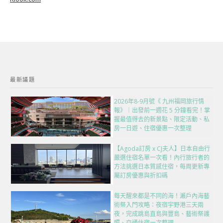
最新議題
2026年8-9月號《 九州福岡旅行情
報》｜出發前一週花 5 分鐘看完！掌
握最值得去的新景點、限定活動、私
房一日遊、住宿優惠一次整理
【Agoda訂房 x CJ夫人】日本自由行
嚴選住宿名單一次看！內行旅行者的
方法挑選日本質感住宿，每周更新專
屬訂房優惠與折扣碼
每天醒來都是不同的海！瀨戶內海藝
術祭入門攻略：夜宿宇野港三天兩
夜，完成跳島直島與豐島、藝術祭護
照、交通住宿一次整理