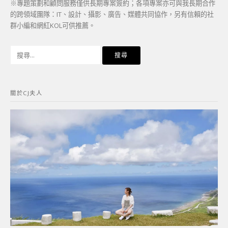
※專題策劃和顧問服務僅供長期專案簽約；各項專案亦可與我長期合作
的跨領域團隊：IT、設計、攝影、廣告、媒體共同協作，另有信賴的社
群小編和網紅KOL可供推薦。
搜
尋
關
鍵
關於CJ夫人
字: