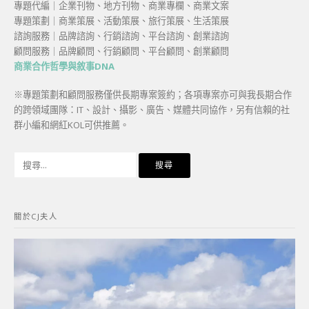
專題代編｜企業刊物、地方刊物、商業專欄、商業文案
專題策劃｜商業策展、活動策展、旅行策展、生活策展
諮詢服務｜品牌諮詢、行銷諮詢、平台諮詢、創業諮詢
顧問服務｜品牌顧問、行銷顧問、平台顧問、創業顧問
商業合作哲學與敘事DNA
※專題策劃和顧問服務僅供長期專案簽約；各項專案亦可與我長期合作
的跨領域團隊：IT、設計、攝影、廣告、媒體共同協作，另有信賴的社
群小編和網紅KOL可供推薦。
搜
尋
關
鍵
關於CJ夫人
字: