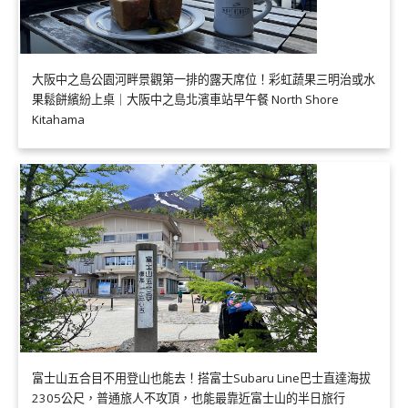
大阪中之島公園河畔景觀第一排的露天席位！彩虹蔬果三明治或水
果鬆餅繽紛上桌｜大阪中之島北濱車站早午餐 North Shore
Kitahama
富士山五合目不用登山也能去！搭富士Subaru Line巴士直達海拔
2305公尺，普通旅人不攻頂，也能最靠近富士山的半日旅行