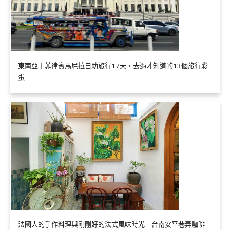
東南亞｜菲律賓馬尼拉自助旅行17天，去過才知道的13個旅行彩
蛋
法國人的手作料理與剛剛好的法式風味時光｜台南安平巷弄咖啡