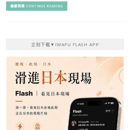
CONTINUE READING
立刻下載▼IWAFU FLASH APP