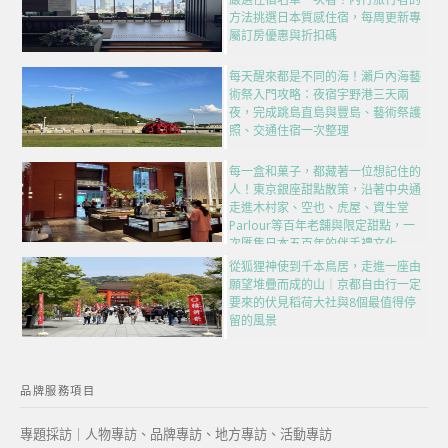
方法挑選日本質感住宿，每周更新專
屬訂房優惠與折扣碼
每天醒來都是不同的海！瀨戶內海藝
術祭入門攻略：夜宿宇野港三天兩
夜，完成跳島直島與豐島、藝術祭護
照、交通住宿一次整理
每一盒和菓子，都藏著一位想記住的
人！東京銀座甜點散策，沿著中央通
走進木村家、空也、虎屋、資生堂
Parlour等百年老舖與限定甜點，一
次匯集日本五百年的伴手禮文化
從狐狸神使到千本鳥居，走進一座由
願望堆疊而成的山｜京都自由行一定
要來的伏見稻荷大社與8個最值得停
留的風景
品牌服務項目
專題採訪｜人物專訪、品牌專訪、地方專訪、活動專訪