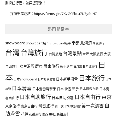
劃採訪行程，並與您聯繫！
採訪單超連結：
https://forms.gle/7KvGCEbcu7U7ySuN7
熱門關鍵字
北海道
snowboard
京都
snowboardgirl
snowboard新手
南投旅行
台灣
台灣旅行
台灣景點
台灣旅遊
大阪旅行
大阪
大阪
日
屏東
屏東旅行
女生滑雪
自助旅行
新手滑雪
日月潭旅行
日月潭
本
日本旅行
日本新手滑雪
日本snowboard
日本初學滑雪
日本
日本滑雪
日本滑雪場新手
日本 滑雪 新手
日本滑雪自助
日本滑
旅遊
日本自由行
日本自助旅行
東京
日本自助滑雪
雪自由行
自
第一次滑雪
滑雪旅行
東京旅行
東京自由行
第一次日本自助滑雪
助滑雪
花蓮
馬祖
花蓮旅行
馬祖旅行
關西