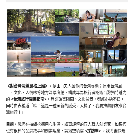
《對台灣關鍵風格上癮》
，
是由CJ夫人製作的台灣專題；運用台灣風
土、文化、人情味等地方深厚底蘊，構成專為旅行者認識台灣獨特魅力
的
<台灣旅行關鍵指南>
，無論語言隔閡、文化背景，都能心動不已，
同時由衷稱道「哇！這是一種全新的感受，太棒了，我要推薦朋友來台
灣旅行！」
目前，
我仍在持續挖掘用心生活、處事謹慎的匠人職人創業家，如果您
也有很棒的品牌故事和創業理念，請撥空填寫
<
採訪單
>
，我將盡快規