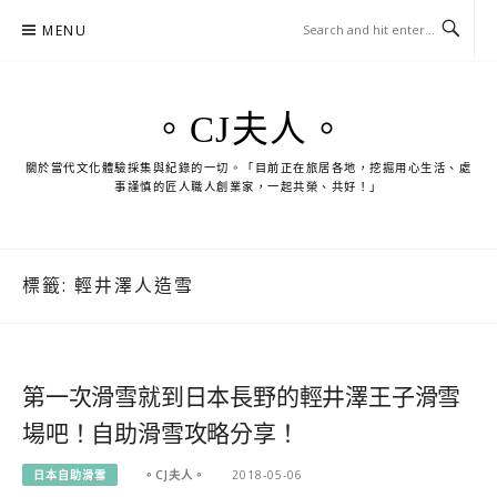
Skip
MENU
to
content
。CJ夫人。
關於當代文化體驗採集與紀錄的一切。「目前正在旅居各地，挖掘用心生活、處
事謹慎的匠人職人創業家，一起共榮、共好！」
標籤:
輕井澤人造雪
第一次滑雪就到日本長野的輕井澤王子滑雪
場吧！自助滑雪攻略分享！
日本自助滑雪
。CJ夫人。
2018-05-06