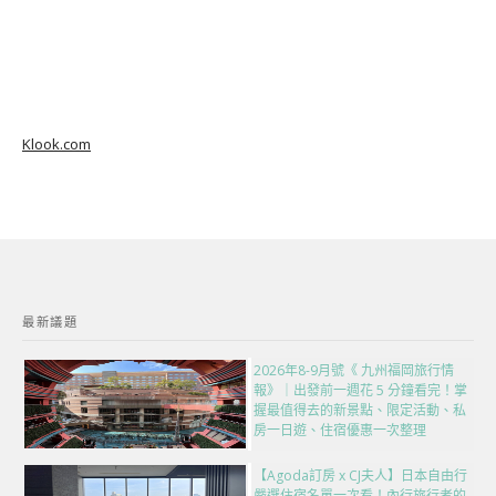
Klook.com
最新議題
2026年8-9月號《 九州福岡旅行情
報》｜出發前一週花 5 分鐘看完！掌
握最值得去的新景點、限定活動、私
房一日遊、住宿優惠一次整理
【Agoda訂房 x CJ夫人】日本自由行
嚴選住宿名單一次看！內行旅行者的