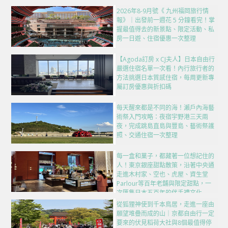
2026年8-9月號《 九州福岡旅行情
報》｜出發前一週花 5 分鐘看完！掌
握最值得去的新景點、限定活動、私
房一日遊、住宿優惠一次整理
【Agoda訂房 x CJ夫人】日本自由行
嚴選住宿名單一次看！內行旅行者的
方法挑選日本質感住宿，每周更新專
屬訂房優惠與折扣碼
每天醒來都是不同的海！瀨戶內海藝
術祭入門攻略：夜宿宇野港三天兩
夜，完成跳島直島與豐島、藝術祭護
照、交通住宿一次整理
每一盒和菓子，都藏著一位想記住的
人！東京銀座甜點散策，沿著中央通
走進木村家、空也、虎屋、資生堂
Parlour等百年老舖與限定甜點，一
次匯集日本五百年的伴手禮文化
從狐狸神使到千本鳥居，走進一座由
願望堆疊而成的山｜京都自由行一定
要來的伏見稻荷大社與8個最值得停