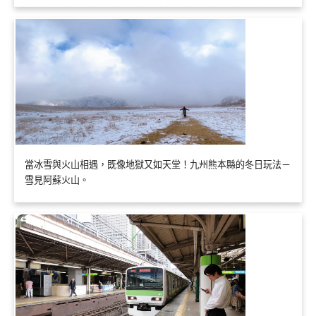
當冰雪與火山相遇，既像地獄又如天堂！九州熊本縣的冬日玩法－
雪見阿蘇火山。