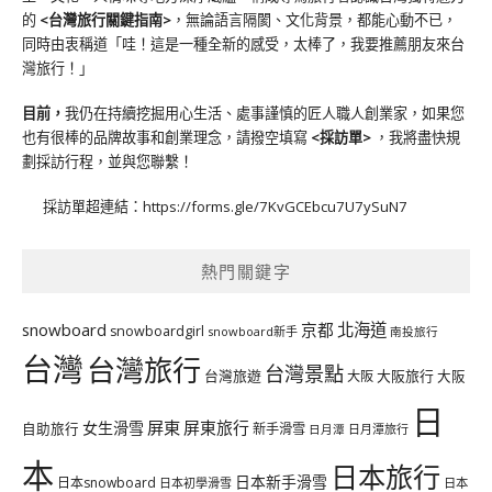
的
<台灣旅行關鍵指南>
，無論語言隔閡、文化背景，都能心動不已，
同時由衷稱道「哇！這是一種全新的感受，太棒了，我要推薦朋友來台
灣旅行！」
目前，
我仍在持續挖掘用心生活、處事謹慎的匠人職人創業家，如果您
也有很棒的品牌故事和創業理念，請撥空填寫
<
採訪單
>
，我將盡快規
劃採訪行程，並與您聯繫！
採訪單超連結：
https://forms.gle/7KvGCEbcu7U7ySuN7
熱門關鍵字
北海道
snowboard
京都
snowboardgirl
snowboard新手
南投旅行
台灣
台灣旅行
台灣景點
台灣旅遊
大阪旅行
大阪
大阪
日
屏東
屏東旅行
女生滑雪
自助旅行
新手滑雪
日月潭旅行
日月潭
本
日本旅行
日本新手滑雪
日本snowboard
日本初學滑雪
日本