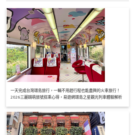
一天完成台灣環島旅行，一輛不用趕行程也能盡興的火車旅行！
2026三麗鷗萌旅號搭乘心得，易遊網環島之星觀光列車體驗解析