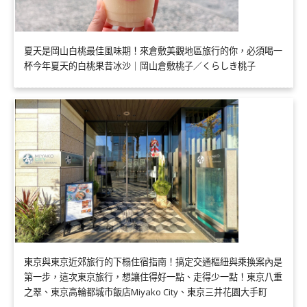
夏天是岡山白桃最佳風味期！來倉敷美觀地區旅行的你，必須喝一
杯今年夏天的白桃果昔冰沙｜岡山倉敷桃子／くらしき桃子
東京與東京近郊旅行的下榻住宿指南！搞定交通樞紐與乘換案內是
第一步，這次東京旅行，想讓住得好一點、走得少一點！東京八重
之翠、東京高輪都城市飯店Miyako City、東京三井花園大手町