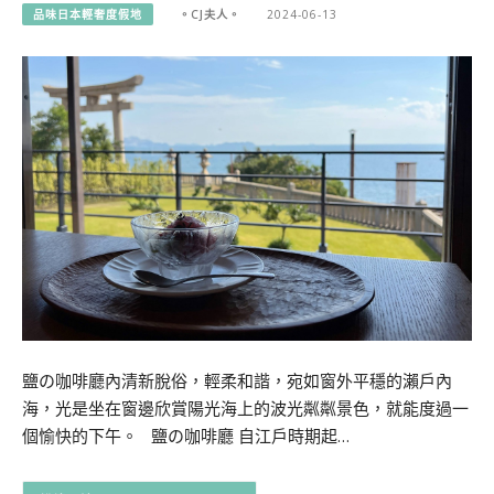
品味日本輕奢度假地
。CJ夫人。
2024-06-13
鹽の咖啡廳內清新脫俗，輕柔和諧，宛如窗外平穩的瀨戶內
海，光是坐在窗邊欣賞陽光海上的波光粼粼景色，就能度過一
個愉快的下午。 鹽の咖啡廳 自江戶時期起…