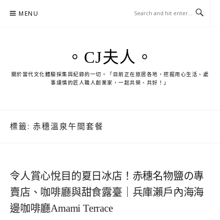
Skip
MENU
to
content
。CJ夫人。
關於當代文化體驗採集與紀錄的一切。「目前正在旅居各地，挖掘用心生活、處
事謹慎的匠人職人創業家，一起共榮、共好！」
標籤:
赤穗溫泉午間套餐
令人賞心悅目的夏日冰店！赤穗名物鹽の專
賣店、咖啡廳與甜食露臺｜兵庫瀨戶內海海
邊咖啡廳Amami Terrace