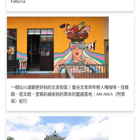
Fattoria
一個比IG濾鏡更好拍的文青街區！曼谷文青與年輕人喝咖啡、找餐
館、逛文創、塗鴉彩繪街拍的周末的靈感基地｜ARI AREA（阿里
區）紀行