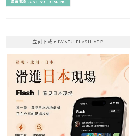
CONTINUE READING
立刻下載▼IWAFU FLASH APP