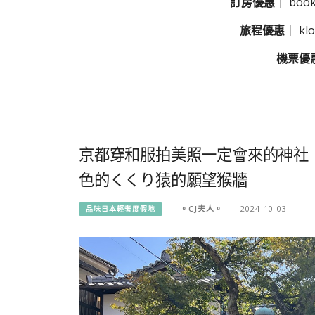
訂房優惠
｜
boo
旅程優惠
｜
k
機票優
京都穿和服拍美照一定會來的神社
色的くくり猿的願望猴牆
。CJ夫人。
2024-10-03
品味日本輕奢度假地