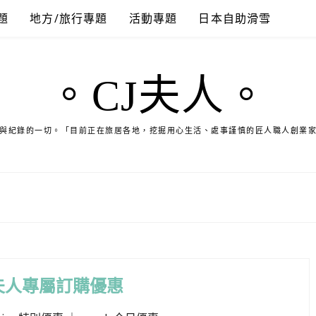
題
地方/旅行專題
活動專題
日本自助滑雪
。CJ夫人。
與紀錄的一切。「目前正在旅居各地，挖掘用心生活、處事謹慎的匠人職人創業
夫人專屬訂購優惠