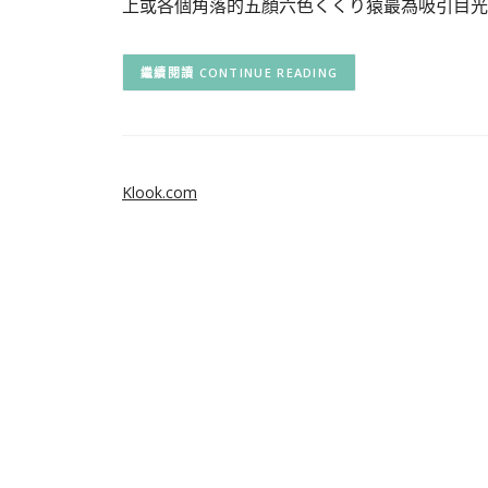
上或各個角落的五顏六色くくり猿最為吸引目光
CONTINUE READING
Klook.com