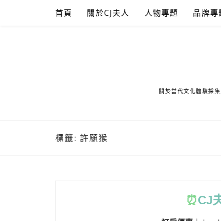
Skip
首頁
關於CJ夫人
人物專題
品牌專
to
content
關於當代文化體驗採集
標籤:
許願猴
⏰
CJ