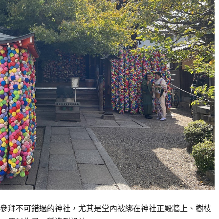
參拜不可錯過的神社，尤其是堂內被綁在神社正殿牆上、樹枝