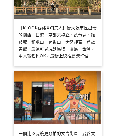
【KLOOK客路ＸCJ夫人】從大阪市區出發
的關西一日遊，京都天橋立、琵琶湖、姬
路城、和歌山、高野山、伊勢神宮、倉敷
美觀，最遠可以玩到鳥取、廣島、金澤，
單人報名也OK，最新上線推薦總整理
一個比IG濾鏡更好拍的文青街區！曼谷文