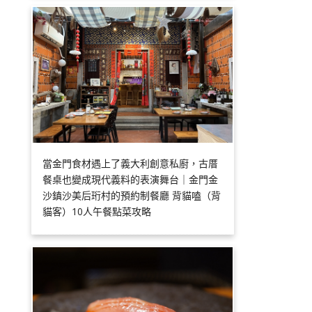
當金門食材遇上了義大利創意私廚，古厝
餐桌也變成現代義料的表演舞台｜金門金
沙鎮沙美后珩村的預約制餐廳 背貓嗑（背
貓客）10人午餐點菜攻略