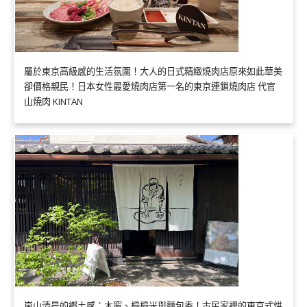
屬於東京高級感的生活氛圍！大人的日式精緻燒肉店原來如此華美
卻價格親民！日本女性最愛燒肉店第一名的東京連鎖燒肉店 代官
山焼肉 KINTAN
嵐山清晨的鄉土感：木窗、榻榻米與麵包香！古民家裡的東京式烘