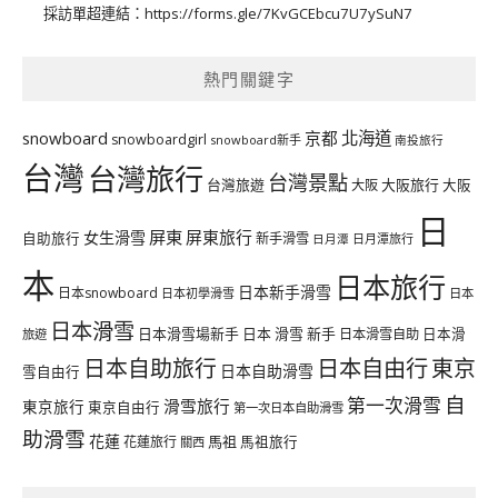
採訪單超連結：
https://forms.gle/7KvGCEbcu7U7ySuN7
熱門關鍵字
北海道
snowboard
京都
snowboardgirl
snowboard新手
南投旅行
台灣
台灣旅行
台灣景點
台灣旅遊
大阪旅行
大阪
大阪
日
屏東
屏東旅行
女生滑雪
自助旅行
新手滑雪
日月潭旅行
日月潭
本
日本旅行
日本新手滑雪
日本snowboard
日本初學滑雪
日本
日本滑雪
日本滑雪場新手
日本 滑雪 新手
日本滑雪自助
日本滑
旅遊
日本自由行
日本自助旅行
東京
日本自助滑雪
雪自由行
自
第一次滑雪
滑雪旅行
東京旅行
東京自由行
第一次日本自助滑雪
助滑雪
花蓮
馬祖
花蓮旅行
馬祖旅行
關西