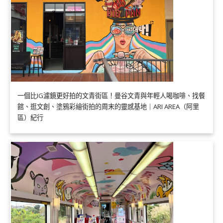
一個比IG濾鏡更好拍的文青街區！曼谷文青與年輕人喝咖啡、找餐
館、逛文創、塗鴉彩繪街拍的周末的靈感基地｜ARI AREA（阿里
區）紀行