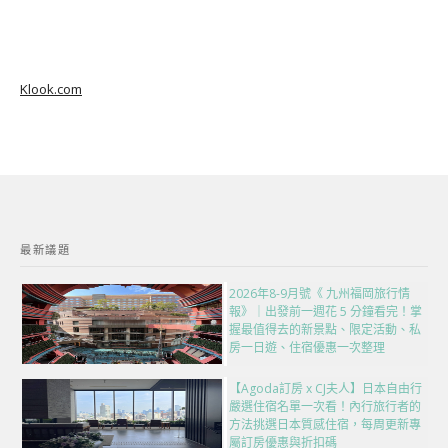
Klook.com
最新議題
2026年8-9月號《 九州福岡旅行情
報》｜出發前一週花 5 分鐘看完！掌
握最值得去的新景點、限定活動、私
房一日遊、住宿優惠一次整理
【Agoda訂房 x CJ夫人】日本自由行
嚴選住宿名單一次看！內行旅行者的
方法挑選日本質感住宿，每周更新專
屬訂房優惠與折扣碼