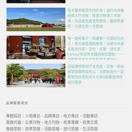
每天醒來都是不同的海！瀨戶內海藝
術祭入門攻略：夜宿宇野港三天兩
夜，完成跳島直島與豐島、藝術祭護
照、交通住宿一次整理
每一盒和菓子，都藏著一位想記住的
人！東京銀座甜點散策，沿著中央通
走進木村家、空也、虎屋、資生堂
Parlour等百年老舖與限定甜點，一
次匯集日本五百年的伴手禮文化
從狐狸神使到千本鳥居，走進一座由
願望堆疊而成的山｜京都自由行一定
要來的伏見稻荷大社與8個最值得停
留的風景
品牌服務項目
專題採訪｜人物專訪、品牌專訪、地方專訪、活動專訪
專題代編｜企業刊物、地方刊物、商業專欄、商業文案
專題策劃｜商業策展、活動策展、旅行策展、生活策展