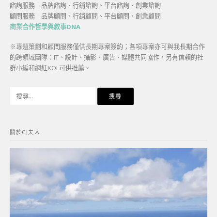
諮詢服務｜品牌諮詢、行銷諮詢、平台諮詢、創業諮詢
顧問服務｜品牌顧問、行銷顧問、平台顧問、創業顧問
商業合作哲學與敘事DNA
※專題策劃和顧問服務僅供長期專案簽約；各項專案亦可與我長期合作
的跨領域團隊：IT、設計、攝影、廣告、媒體共同協作，另有信賴的社
群小編和網紅KOL可供推薦。
搜
尋
關
鍵
關於CJ夫人
字: