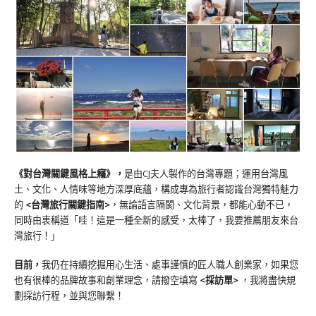
《對台灣關鍵風格上癮》
，
是由CJ夫人製作的台灣專題；運用台灣風
土、文化、人情味等地方深厚底蘊，構成專為旅行者認識台灣獨特魅力
的
<台灣旅行關鍵指南>
，無論語言隔閡、文化背景，都能心動不已，
同時由衷稱道「哇！這是一種全新的感受，太棒了，我要推薦朋友來台
灣旅行！」
目前，
我仍在持續挖掘用心生活、處事謹慎的匠人職人創業家，如果您
也有很棒的品牌故事和創業理念，請撥空填寫
<
採訪單
>
，我將盡快規
劃採訪行程，並與您聯繫！