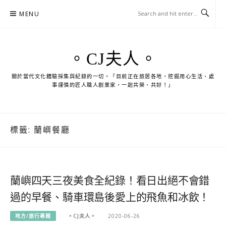
Skip
MENU
to
content
。CJ夫人。
關於當代文化體驗採集與紀錄的一切。「目前正在旅居各地，挖掘用心生活、處
事謹慎的匠人職人創業家，一起共榮、共好！」
標籤:
蘭嶼餐廳
蘭嶼四天三夜美食全紀錄！看日出絕不會錯
過的早餐、騎車環島後愛上的飛魚和冰飲！
地方/旅行專題
。CJ夫人。
2020-06-26