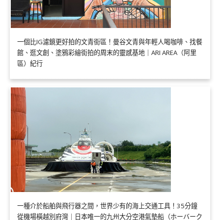
一個比IG濾鏡更好拍的文青街區！曼谷文青與年輕人喝咖啡、找餐
館、逛文創、塗鴉彩繪街拍的周末的靈感基地｜ARI AREA（阿里
區）紀行
一種介於船舶與飛行器之間，世界少有的海上交通工具！35分鐘
從機場橫越別府灣｜日本唯一的九州大分空港氣墊船（ホーバーク