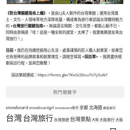
《對台灣關鍵風格上癮》
，
是由CJ夫人製作的台灣專題；運用台灣風
土、文化、人情味等地方深厚底蘊，構成專為旅行者認識台灣獨特魅力
的
<台灣旅行關鍵指南>
，無論語言隔閡、文化背景，都能心動不已，
同時由衷稱道「哇！這是一種全新的感受，太棒了，我要推薦朋友來台
灣旅行！」
目前，
我仍在持續挖掘用心生活、處事謹慎的匠人職人創業家，如果您
也有很棒的品牌故事和創業理念，請撥空填寫
<
採訪單
>
，我將盡快規
劃採訪行程，並與您聯繫！
採訪單超連結：
https://forms.gle/7KvGCEbcu7U7ySuN7
熱門關鍵字
北海道
snowboard
京都
snowboardgirl
snowboard新手
南投旅行
台灣
台灣旅行
台灣景點
台灣旅遊
大阪旅行
大阪
大阪