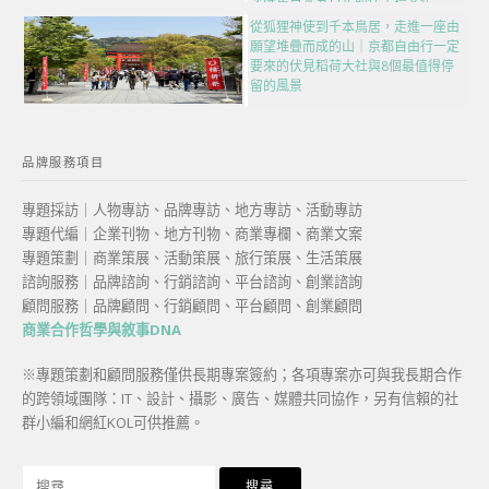
次匯集日本五百年的伴手禮文化
從狐狸神使到千本鳥居，走進一座由
願望堆疊而成的山｜京都自由行一定
要來的伏見稻荷大社與8個最值得停
留的風景
品牌服務項目
專題採訪｜人物專訪、品牌專訪、地方專訪、活動專訪
專題代編｜企業刊物、地方刊物、商業專欄、商業文案
專題策劃｜商業策展、活動策展、旅行策展、生活策展
諮詢服務｜品牌諮詢、行銷諮詢、平台諮詢、創業諮詢
顧問服務｜品牌顧問、行銷顧問、平台顧問、創業顧問
商業合作哲學與敘事DNA
※專題策劃和顧問服務僅供長期專案簽約；各項專案亦可與我長期合作
的跨領域團隊：IT、設計、攝影、廣告、媒體共同協作，另有信賴的社
群小編和網紅KOL可供推薦。
搜