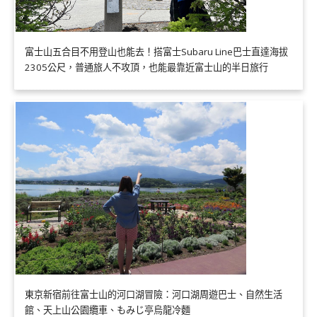
富士山五合目不用登山也能去！搭富士Subaru Line巴士直達海拔
2305公尺，普通旅人不攻頂，也能最靠近富士山的半日旅行
東京新宿前往富士山的河口湖冒險：河口湖周遊巴士、自然生活
館、天上山公園纜車、もみじ亭烏龍冷麵