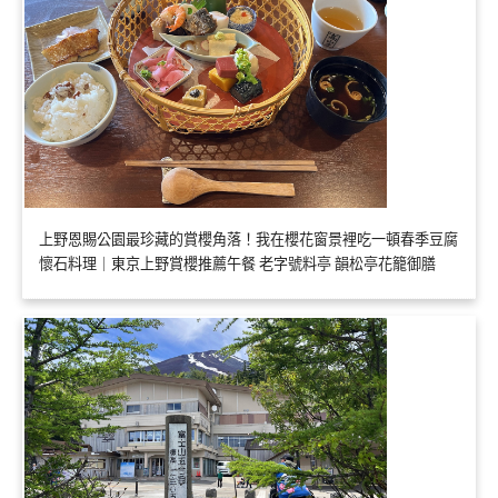
上野恩賜公園最珍藏的賞櫻角落！我在櫻花窗景裡吃一頓春季豆腐
懷石料理｜東京上野賞櫻推薦午餐 老字號料亭 韻松亭花籠御膳