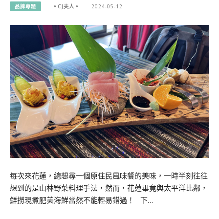
品牌專題
。CJ夫人。
2024-05-12
每次來花蓮，總想尋一個原住民風味餐的美味，一時半刻往往
想到的是山林野菜料理手法，然而，花蓮畢竟與太平洋比鄰，
鮮撈現煮肥美海鮮當然不能輕易錯過！ 下…