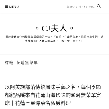
Skip
MENU
to
content
。CJ夫人。
關於當代文化體驗採集與紀錄的一切。「目前正在旅居各地，挖掘用心生活、處
事謹慎的匠人職人創業家，一起共榮、共好！」
標籤:
花蓮無菜單
以阿美族部落傳統風味手藝之名，每個季節
都能品嚐來自花蓮山海珍味的澎湃無菜單宴
席｜花蓮七星潭慕名私房料理