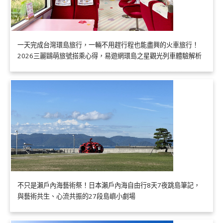
一天完成台灣環島旅行，一輛不用趕行程也能盡興的火車旅行！
2026三麗鷗萌旅號搭乘心得，易遊網環島之星觀光列車體驗解析
不只是瀨戶內海藝術祭！日本瀨戶內海自由行8天7夜跳島筆記，
與藝術共生、心流共振的27段島嶼小劇場