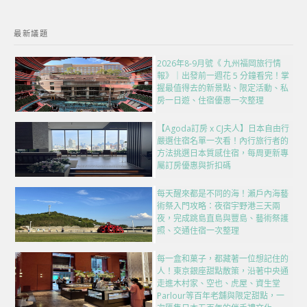
最新議題
2026年8-9月號《 九州福岡旅行情
報》｜出發前一週花 5 分鐘看完！掌
握最值得去的新景點、限定活動、私
房一日遊、住宿優惠一次整理
【Agoda訂房 x CJ夫人】日本自由行
嚴選住宿名單一次看！內行旅行者的
方法挑選日本質感住宿，每周更新專
屬訂房優惠與折扣碼
每天醒來都是不同的海！瀨戶內海藝
術祭入門攻略：夜宿宇野港三天兩
夜，完成跳島直島與豐島、藝術祭護
照、交通住宿一次整理
每一盒和菓子，都藏著一位想記住的
人！東京銀座甜點散策，沿著中央通
走進木村家、空也、虎屋、資生堂
Parlour等百年老舖與限定甜點，一