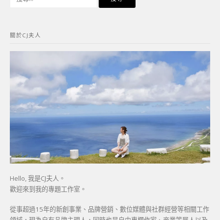
尋
關
鍵
關於CJ夫人
字:
Hello, 我是CJ夫人。
歡迎來到我的專題工作室。
從事超過15年的新創事業、品牌營銷、數位媒體與社群經營等相關工作
領域，現為自有品牌主理人，同時也是自由專欄作家、商業策展人以及