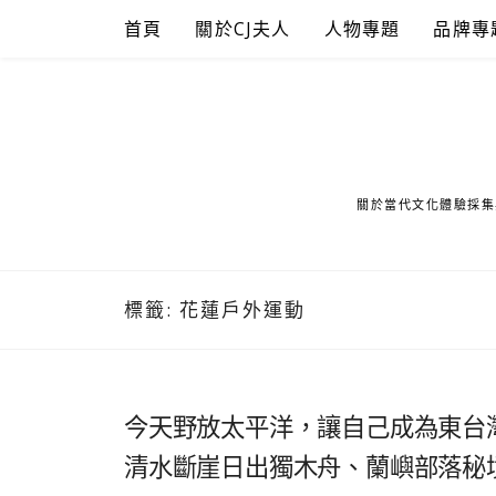
Skip
首頁
關於CJ夫人
人物專題
品牌專
to
content
關於當代文化體驗採集
標籤:
花蓮戶外運動
今天野放太平洋，讓自己成為東台
清水斷崖日出獨木舟、蘭嶼部落秘