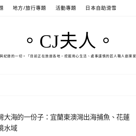
題
地方/旅行專題
活動專題
日本自助滑雪
。CJ夫人。
與紀錄的一切。「目前正在旅居各地，挖掘用心生活、處事謹慎的匠人職人創業
灣大海的一份子：宜蘭東澳灣出海捕魚、花蓮
境水域