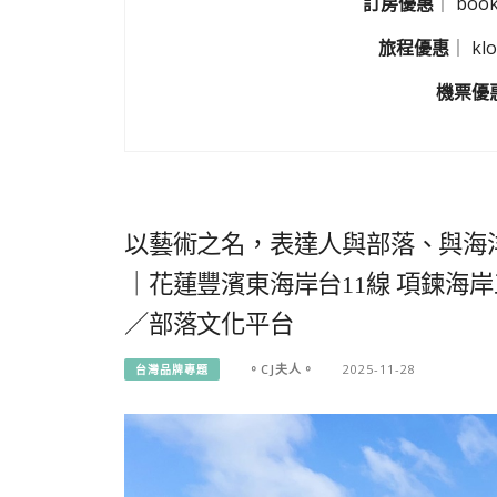
訂房優惠
｜
boo
旅程優惠
｜
k
機票優
以藝術之名，表達人與部落、與海
｜花蓮豐濱東海岸台11線 項鍊海岸工作
／部落文化平台
。CJ夫人。
2025-11-28
台灣品牌專題