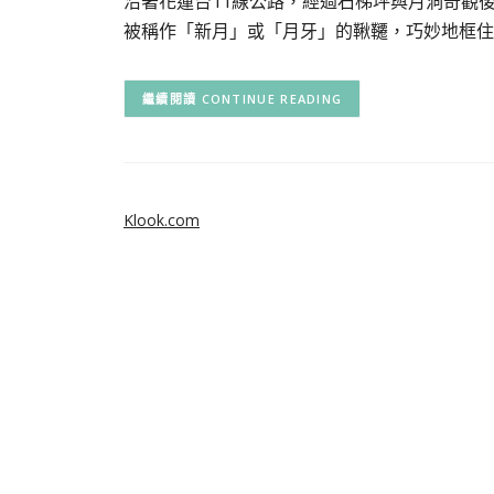
沿著花蓮台11線公路，經過石梯坪與月洞奇觀
被稱作「新月」或「月牙」的鞦韆，巧妙地框住
CONTINUE READING
Klook.com