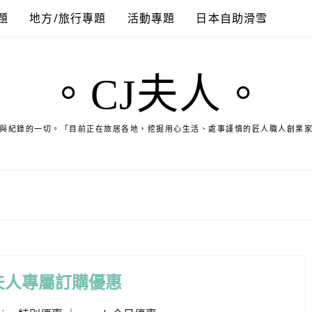
題
地方/旅行專題
活動專題
日本自助滑雪
。CJ夫人。
與紀錄的一切。「目前正在旅居各地，挖掘用心生活、處事謹慎的匠人職人創業
夫人專屬訂購優惠