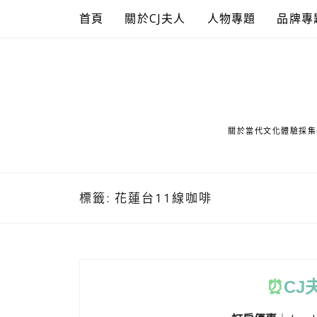
Skip
首頁
關於CJ夫人
人物專題
品牌專
to
content
關於當代文化體驗採集
標籤:
花蓮台11線咖啡
⏰
CJ