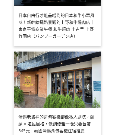
日本自由行才能品嚐到的日本和牛小眾風
味！新幹線鐵路景觀的上野和牛燒肉店｜
東京平價商業午餐 和牛焼肉 土古里 上野
竹園店（バンブーガーデン店）
清邁老城裡的背包客棧卻像私人劇院，蘭
納 × 殖民風格，低調優雅一晚只要台幣
345元｜泰國清邁背包客棧住宿推薦