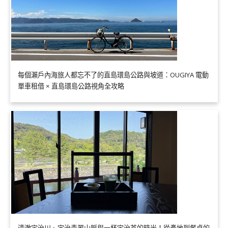
每個瀨戶內海旅人都忘不了的直島環島公路與坡道：OUGIYA 電動
單車租借 × 直島環島公路視角全攻略