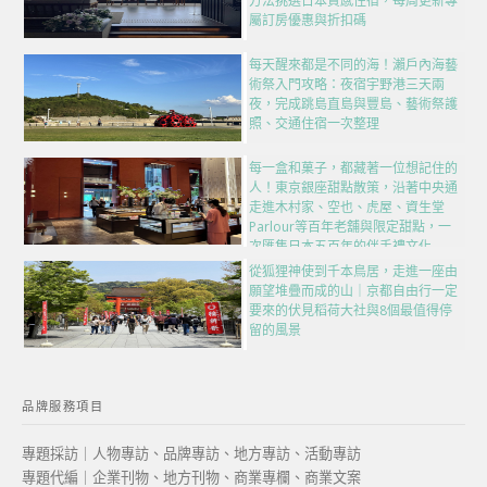
方法挑選日本質感住宿，每周更新專
屬訂房優惠與折扣碼
每天醒來都是不同的海！瀨戶內海藝
術祭入門攻略：夜宿宇野港三天兩
夜，完成跳島直島與豐島、藝術祭護
照、交通住宿一次整理
每一盒和菓子，都藏著一位想記住的
人！東京銀座甜點散策，沿著中央通
走進木村家、空也、虎屋、資生堂
Parlour等百年老舖與限定甜點，一
次匯集日本五百年的伴手禮文化
從狐狸神使到千本鳥居，走進一座由
願望堆疊而成的山｜京都自由行一定
要來的伏見稻荷大社與8個最值得停
留的風景
品牌服務項目
專題採訪｜人物專訪、品牌專訪、地方專訪、活動專訪
專題代編｜企業刊物、地方刊物、商業專欄、商業文案