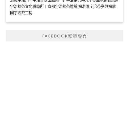
清澈宇治川、宇治青翠山脈與一杯宇治茶的時光！從產地到餐桌的
宇治抹茶文化體驗所｜京都宇治抹茶推薦 福寿園宇治茶亭與福壽
園宇治茶工房
FACEBOOK粉絲專頁