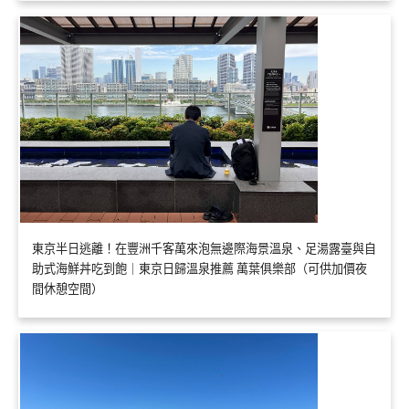
東京半日逃離！在豐洲千客萬來泡無邊際海景溫泉、足湯露臺與自
助式海鮮丼吃到飽｜東京日歸溫泉推薦 萬葉俱樂部（可供加價夜
間休憩空間）