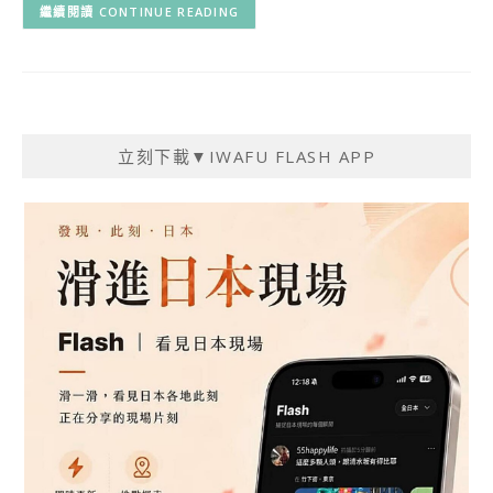
CONTINUE READING
立刻下載▼IWAFU FLASH APP