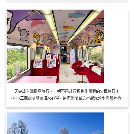
一天完成台灣環島旅行，一輛不用趕行程也能盡興的火車旅行！
2026三麗鷗萌旅號搭乘心得，易遊網環島之星觀光列車體驗解析