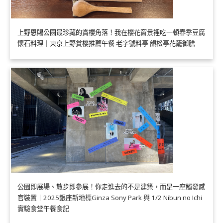
上野恩賜公園最珍藏的賞櫻角落！我在櫻花窗景裡吃一頓春季豆腐
懷石料理｜東京上野賞櫻推薦午餐 老字號料亭 韻松亭花籠御膳
公園即展場、散步即參展！你走進去的不是建築，而是一座觸發感
官裝置｜2025銀座新地標Ginza Sony Park 與 1/2 Nibun no Ichi
實驗食堂午餐食記