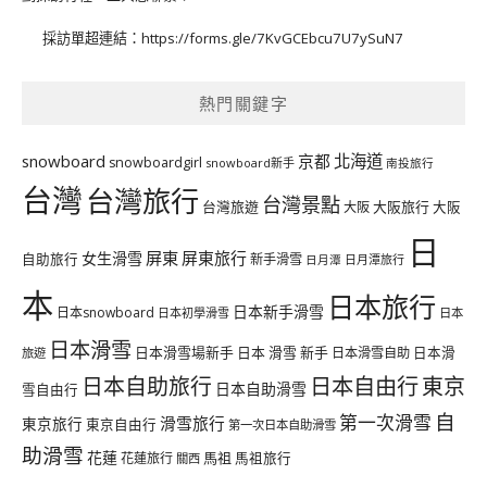
採訪單超連結：
https://forms.gle/7KvGCEbcu7U7ySuN7
熱門關鍵字
北海道
snowboard
京都
snowboardgirl
snowboard新手
南投旅行
台灣
台灣旅行
台灣景點
台灣旅遊
大阪旅行
大阪
大阪
日
屏東
屏東旅行
女生滑雪
自助旅行
新手滑雪
日月潭旅行
日月潭
本
日本旅行
日本新手滑雪
日本snowboard
日本初學滑雪
日本
日本滑雪
日本滑雪場新手
日本 滑雪 新手
日本滑雪自助
日本滑
旅遊
日本自由行
日本自助旅行
東京
日本自助滑雪
雪自由行
自
第一次滑雪
滑雪旅行
東京旅行
東京自由行
第一次日本自助滑雪
助滑雪
花蓮
馬祖
花蓮旅行
馬祖旅行
關西