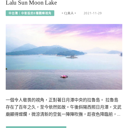
Lalu Sun Moon Lake
中台灣｜中彰投的8種觀察視角
。CJ夫人。
2021-11-29
一個令人敬畏的視角，正對著日月潭中央的拉魯島。 拉魯島
存在了百年之久，至今依然如故。午後斜陽西照日月潭，文武
廟顯得燦爛，微涼清新的空氣一陣陣吹撫，趁夜色降臨前，…