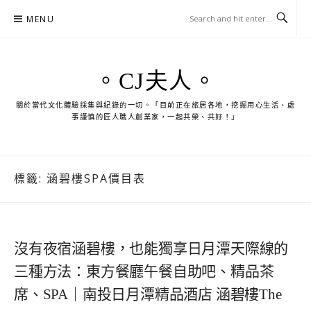
Skip
MENU
to
content
。CJ夫人。
關於當代文化體驗採集與紀錄的一切。「目前正在旅居各地，挖掘用心生活、處
事謹慎的匠人職人創業家，一起共榮、共好！」
標籤:
涵碧樓SPA價目表
沒有夜宿涵碧樓，也能獨享日月潭天際線的
三種方法：東方餐廳午餐自助吧、精品茶
席、SPA｜南投日月潭精品酒店 涵碧樓The