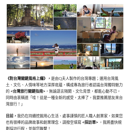
《對台灣關鍵風格上癮》
，
是由CJ夫人製作的台灣專題；運用台灣風
土、文化、人情味等地方深厚底蘊，構成專為旅行者認識台灣獨特魅力
的
<台灣旅行關鍵指南>
，無論語言隔閡、文化背景，都能心動不已，
同時由衷稱道「哇！這是一種全新的感受，太棒了，我要推薦朋友來台
灣旅行！」
目前，
我仍在持續挖掘用心生活、處事謹慎的匠人職人創業家，如果您
也有很棒的品牌故事和創業理念，請撥空填寫
<
採訪單
>
，我將盡快規
劃採訪行程，並與您聯繫！