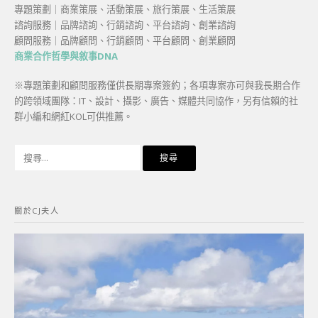
專題策劃｜商業策展、活動策展、旅行策展、生活策展
諮詢服務｜品牌諮詢、行銷諮詢、平台諮詢、創業諮詢
顧問服務｜品牌顧問、行銷顧問、平台顧問、創業顧問
商業合作哲學與敘事DNA
※專題策劃和顧問服務僅供長期專案簽約；各項專案亦可與我長期合作
的跨領域團隊：IT、設計、攝影、廣告、媒體共同協作，另有信賴的社
群小編和網紅KOL可供推薦。
搜
尋
關
鍵
關於CJ夫人
字: