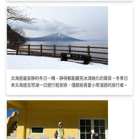
北海道最安靜的冬日一隅，靜得都能聽見冰濤融化的聲音。冬季日
本北海道支笏湖一日遊行程安排，僅獻給喜愛小眾漫遊的旅行者。