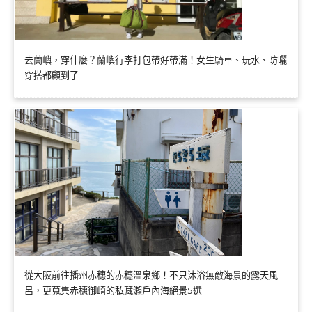
去蘭嶼，穿什麼？蘭嶼行李打包帶好帶滿！女生騎車、玩水、防曬
穿搭都顧到了
從大阪前往播州赤穗的赤穗溫泉鄉！不只沐浴無敵海景的露天風
呂，更蒐集赤穗御崎的私藏瀨戶內海絕景5選