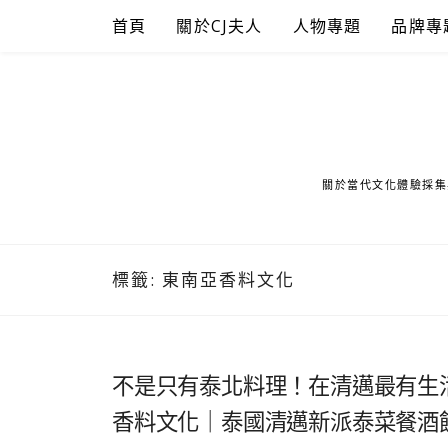
Skip
首頁
關於CJ夫人
人物專題
品牌專
to
content
關於當代文化體驗採集
標籤:
東南亞香料文化
不是只有泰北料理！在清邁最有生活感的 
香料文化｜泰國清邁新派泰菜餐酒館推薦 Kan