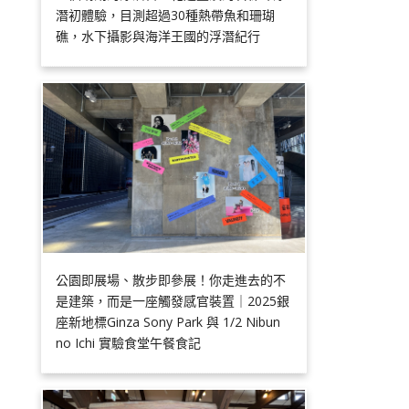
潛初體驗，目測超過30種熱帶魚和珊瑚
礁，水下攝影與海洋王國的浮潛紀行
公園即展場、散步即參展！你走進去的不
是建築，而是一座觸發感官裝置｜2025銀
座新地標Ginza Sony Park 與 1/2 Nibun
no Ichi 實驗食堂午餐食記