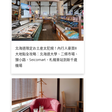
北海道限定お土産太犯規！內行人豪買8
大地點全攻略：北海道大學、二條市場、
狸小路、Seicomart、札幌車站到新千歲
機場