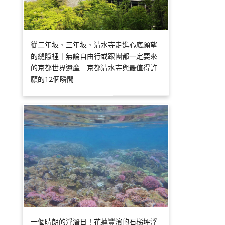
從二年坂、三年坂、清水寺走進心底願望
的縫隙裡｜無論自由行或跟團都一定要來
的京都世界遺產－京都清水寺與最值得許
願的12個瞬間
一個晴朗的浮潛日！花蓮豐濱的石梯坪浮