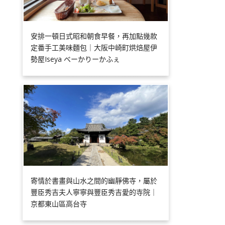
安排一頓日式昭和朝食早餐，再加點幾款
定番手工美味麵包｜大阪中崎町烘焙屋伊
勢屋Iseya べーかりーかふぇ
寄情於書畫與山水之間的幽靜佛寺，屬於
豐臣秀吉夫人寧寧與豐臣秀吉愛的寺院｜
京都東山區高台寺