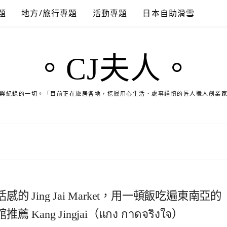
題
地方/旅行專題
活動專題
日本自助滑雪
。CJ夫人。
與紀錄的一切。「目前正在旅居各地，挖掘用心生活、處事謹慎的匠人職人創業
Jing Jai Market，用一頓飯吃遍東南亞的
g Jingjai（แกง กาดจริงใจ）