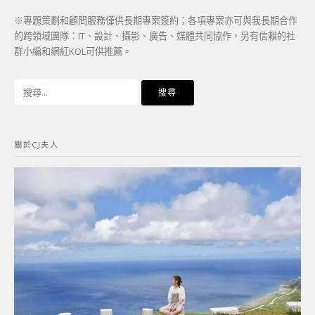
※專題策劃和顧問服務僅供長期專案簽約；各項專案亦可與我長期合作
的跨領域團隊：IT、設計、攝影、廣告、媒體共同協作，另有信賴的社
群小編和網紅KOL可供推薦。
搜
尋
關
鍵
關於CJ夫人
字: