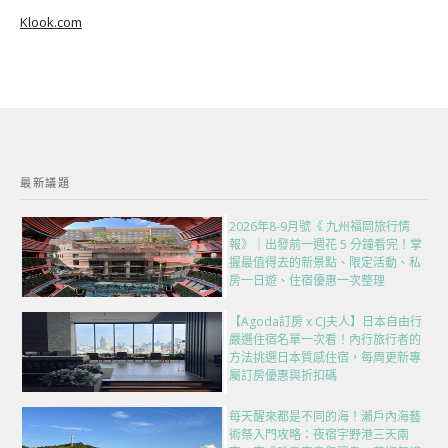
Klook.com
最新議題
2026年8-9月號《 九州福岡旅行情
報》｜出發前一週花 5 分鐘看完！掌
握最值得去的新景點、限定活動、私
房一日遊、住宿優惠一次整理
【Agoda訂房 x CJ夫人】日本自由行
嚴選住宿名單一次看！內行旅行者的
方法挑選日本質感住宿，每周更新專
屬訂房優惠與折扣碼
每天醒來都是不同的海！瀨戶內海藝
術祭入門攻略：夜宿宇野港三天兩