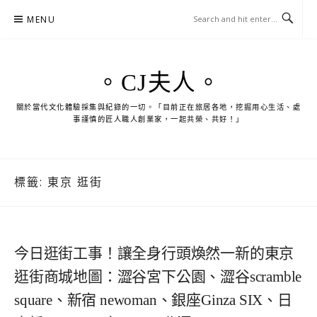
Skip
MENU
to
content
。CJ夫人。
關於當代文化體驗採集與紀錄的一切。「目前正在旅居各地，挖掘用心生活、處
事謹慎的匠人職人創業家，一起共榮、共好！」
標籤:
東京 逛街
今日逛街工事！讓全身行頭煥然一新的東京
逛街商城地圖：澀谷宮下公園、澀谷scramble
square、新宿 newoman、銀座Ginza SIX、日