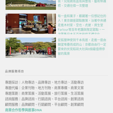
夜，完成跳島直島與豐島、藝術祭護
照、交通住宿一次整理
每一盒和菓子，都藏著一位想記住的
人！東京銀座甜點散策，沿著中央通
走進木村家、空也、虎屋、資生堂
Parlour等百年老舖與限定甜點，一
次匯集日本五百年的伴手禮文化
從狐狸神使到千本鳥居，走進一座由
願望堆疊而成的山｜京都自由行一定
要來的伏見稻荷大社與8個最值得停
留的風景
品牌服務項目
專題採訪｜人物專訪、品牌專訪、地方專訪、活動專訪
專題代編｜企業刊物、地方刊物、商業專欄、商業文案
專題策劃｜商業策展、活動策展、旅行策展、生活策展
諮詢服務｜品牌諮詢、行銷諮詢、平台諮詢、創業諮詢
顧問服務｜品牌顧問、行銷顧問、平台顧問、創業顧問
商業合作哲學與敘事DNA