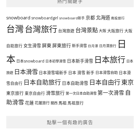
熱門關鍵字
北海道
snowboard
京都
snowboardgirl
snowboard新手
南投旅行
台灣
台灣旅行
台灣景點
台灣旅遊
大阪旅行
大阪
大阪
日
屏東
屏東旅行
女生滑雪
自助旅行
新手滑雪
日月潭旅行
日月潭
本
日本旅行
日本新手滑雪
日本snowboard
日本初學滑雪
日本
日本滑雪
日本滑雪場新手
日本 滑雪 新手
日本滑雪自助
日本滑
旅遊
日本自由行
日本自助旅行
東京
日本自助滑雪
雪自由行
自
第一次滑雪
滑雪旅行
東京旅行
東京自由行
第一次日本自助滑雪
助滑雪
花蓮
馬祖
花蓮旅行
馬祖旅行
關西
點擊一個有趣的廣告