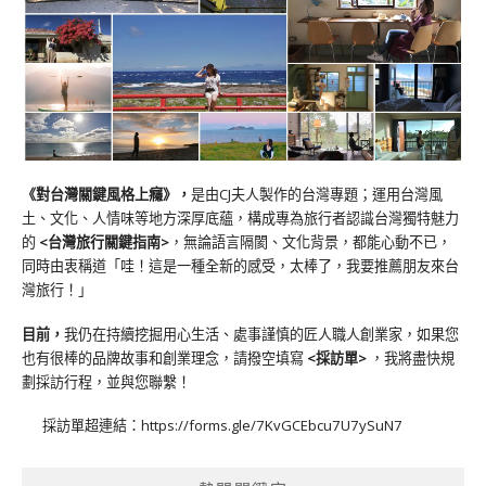
《對台灣關鍵風格上癮》
，
是由CJ夫人製作的台灣專題；運用台灣風
土、文化、人情味等地方深厚底蘊，構成專為旅行者認識台灣獨特魅力
的
<台灣旅行關鍵指南>
，無論語言隔閡、文化背景，都能心動不已，
同時由衷稱道「哇！這是一種全新的感受，太棒了，我要推薦朋友來台
灣旅行！」
目前，
我仍在持續挖掘用心生活、處事謹慎的匠人職人創業家，如果您
也有很棒的品牌故事和創業理念，請撥空填寫
<
採訪單
>
，我將盡快規
劃採訪行程，並與您聯繫！
採訪單超連結：
https://forms.gle/7KvGCEbcu7U7ySuN7