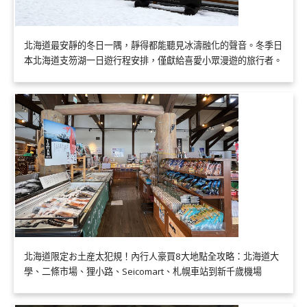
北海道最安靜的冬日一隅，靜得都能聽見冰濤融化的聲音。冬季日
本北海道支笏湖一日遊行程安排，僅獻給喜愛小眾漫遊的旅行者。
北海道限定お土産太犯規！內行人豪買8大地點全攻略：北海道大
學、二條市場、狸小路、Seicomart、札幌車站到新千歲機場