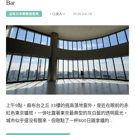
Bar
品味日本輕奢度假地
。CJ夫人。
2026-04-18
上午9點，麻布台之丘 33樓的挑高落地窗外，是近在眼前的赤
紅色東京鐵塔，一併吐露著東京最典型的灰白藍的透明晨光，
城市似乎還沒有醒來，但剛點了一杯800日圓拿鐵的…