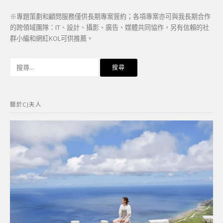
※專題策劃和顧問服務僅供長期專案簽約；各項專案亦可與我長期合作
的跨領域團隊：IT、設計、攝影、廣告、媒體共同協作，另有信賴的社
群小編和網紅KOL可供推薦。
搜
尋
關
鍵
關於CJ夫人
字: