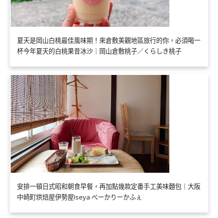
夏天是岡山白桃最佳風味期！來倉敷美觀地區旅行的你，必須喝一
杯今年夏天的白桃果昔冰沙｜岡山倉敷桃子／くらしき桃子
安排一頓日式昭和朝食早餐，再加點幾款定番手工美味麵包｜大阪
中崎町烘焙屋伊勢屋Iseya べーかりーかふぇ