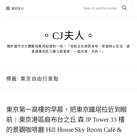
Skip
MENU
to
content
。CJ夫人。
關於當代文化體驗採集與紀錄的一切。「目前正在旅居各地，挖掘用心生活、處
事謹慎的匠人職人創業家，一起共榮、共好！」
標籤:
東京自由行景點
東京第一高樓的早晨，把東京鐵塔拉近到眼
前｜東京港區麻布台之丘 森 JP Tower 33 樓
的景觀咖啡廳 Hill House Sky Room Café &