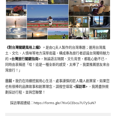
《對台灣關鍵風格上癮》
，
是由CJ夫人製作的台灣專題；運用台灣風
土、文化、人情味等地方深厚底蘊，構成專為旅行者認識台灣獨特魅力
的
<台灣旅行關鍵指南>
，無論語言隔閡、文化背景，都能心動不已，
同時由衷稱道「哇！這是一種全新的感受，太棒了，我要推薦朋友來台
灣旅行！」
目前，
我仍在持續挖掘用心生活、處事謹慎的匠人職人創業家，如果您
也有很棒的品牌故事和創業理念，請撥空填寫
<
採訪單
>
，我將盡快規
劃採訪行程，並與您聯繫！
採訪單超連結：
https://forms.gle/7KvGCEbcu7U7ySuN7