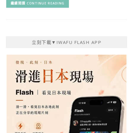
CONTINUE READING
立刻下載▼IWAFU FLASH APP