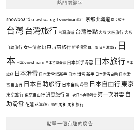
熱門關鍵字
北海道
snowboard
京都
snowboardgirl
snowboard新手
南投旅行
台灣
台灣旅行
台灣景點
台灣旅遊
大阪旅行
大阪
大阪
日
屏東
屏東旅行
女生滑雪
自助旅行
新手滑雪
日月潭旅行
日月潭
本
日本旅行
日本新手滑雪
日本snowboard
日本初學滑雪
日本
日本滑雪
日本滑雪場新手
日本 滑雪 新手
日本滑雪自助
日本滑
旅遊
日本自由行
日本自助旅行
東京
日本自助滑雪
雪自由行
自
第一次滑雪
滑雪旅行
東京旅行
東京自由行
第一次日本自助滑雪
助滑雪
花蓮
馬祖
花蓮旅行
馬祖旅行
關西
點擊一個有趣的廣告