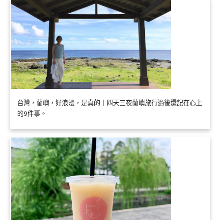
台灣，蘭嶼，好浪漫，是真的｜四天三夜蘭嶼旅行過後還記在心上
的9件事。