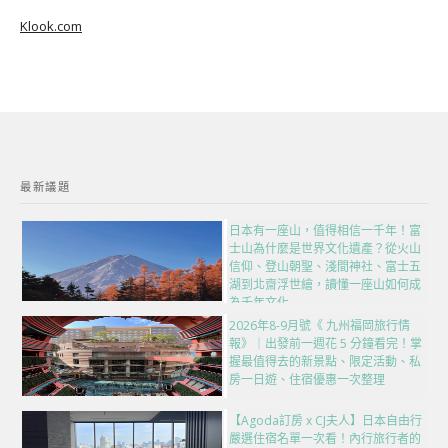
Klook.com
最新議題
日本有一座山，值得相信一千年！富
士山為什麼是世界文化遺產？從火山
信仰、登山朝聖、淺間神社、富士五
湖到北齋浮世繪，讀懂一座山如何成
為千年文化
2026年8-9月號《 九州福岡旅行情
報》｜出發前一週花 5 分鐘看完！掌
握最值得去的新景點、限定活動、私
房一日遊、住宿優惠一次整理
【Agoda訂房 x CJ夫人】日本自由行
嚴選住宿名單一次看！內行旅行者的