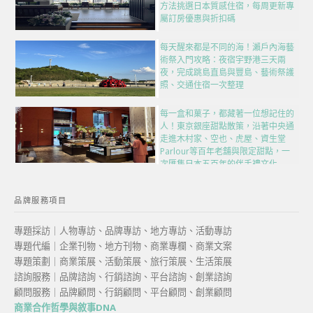
方法挑選日本質感住宿，每周更新專
屬訂房優惠與折扣碼
每天醒來都是不同的海！瀨戶內海藝
術祭入門攻略：夜宿宇野港三天兩
夜，完成跳島直島與豐島、藝術祭護
照、交通住宿一次整理
每一盒和菓子，都藏著一位想記住的
人！東京銀座甜點散策，沿著中央通
走進木村家、空也、虎屋、資生堂
Parlour等百年老舖與限定甜點，一
次匯集日本五百年的伴手禮文化
品牌服務項目
專題採訪｜人物專訪、品牌專訪、地方專訪、活動專訪
專題代編｜企業刊物、地方刊物、商業專欄、商業文案
專題策劃｜商業策展、活動策展、旅行策展、生活策展
諮詢服務｜品牌諮詢、行銷諮詢、平台諮詢、創業諮詢
顧問服務｜品牌顧問、行銷顧問、平台顧問、創業顧問
商業合作哲學與敘事DNA