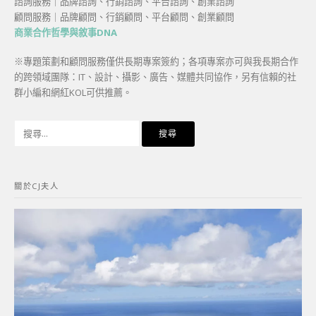
諮詢服務｜品牌諮詢、行銷諮詢、平台諮詢、創業諮詢
顧問服務｜品牌顧問、行銷顧問、平台顧問、創業顧問
商業合作哲學與敘事DNA
※專題策劃和顧問服務僅供長期專案簽約；各項專案亦可與我長期合作
的跨領域團隊：IT、設計、攝影、廣告、媒體共同協作，另有信賴的社
群小編和網紅KOL可供推薦。
搜
尋
關
鍵
關於CJ夫人
字: