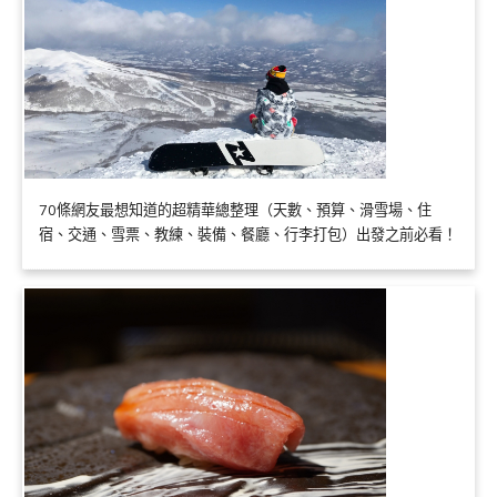
70條網友最想知道的超精華總整理（天數、預算、滑雪場、住
宿、交通、雪票、教練、裝備、餐廳、行李打包）出發之前必看！