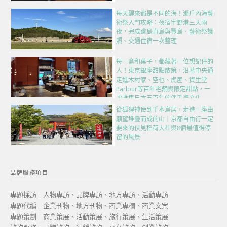
每天醒來都是不同的海！瀨戶內海藝
術祭入門攻略：夜宿宇野港三天兩
夜，完成跳島直島與豐島、藝術祭護
照、交通住宿一次整理
每一盒和菓子，都藏著一位想記住的
人！東京銀座甜點散策，沿著中央通
走進木村家、空也、虎屋、資生堂
Parlour等百年老舖與限定甜點，一
次匯集日本五百年的伴手禮文化
從狐狸神使到千本鳥居，走進一座由
願望堆疊而成的山｜京都自由行一定
要來的伏見稻荷大社與8個最值得停
留的風景
品牌服務項目
專題採訪｜人物專訪、品牌專訪、地方專訪、活動專訪
專題代編｜企業刊物、地方刊物、商業專欄、商業文案
專題策劃｜商業策展、活動策展、旅行策展、生活策展