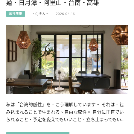
蓮・日月潭・阿里山・台南・高雄
旅行隨筆
。CJ夫人。
2026-04-16
私は「台湾的感性」を、こう理解しています。 それは、包
み込まれることで生まれる、自由な感性。 自分に正直でい
られること、予定を変えてもいいこと、立ち止まってもい…