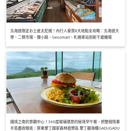
北海道限定お土産太犯規！內行人豪買8大地點全攻略：北海道大
學、二條市場、狸小路、Seicomart、札幌車站到新千歲機場
國境之南的景觀中心！360度玻璃環景的秘境早午餐，把整個恆春
半島盡收眼底｜屏東墾丁國家森林遊樂區 墾丁觀海樓GADUGADU