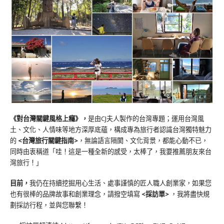
《對台灣關鍵風格上癮》
，
是由CJ夫人製作的台灣專題；運用台灣風
土、文化、人情味等地方深厚底蘊，構成專為旅行者認識台灣獨特魅力
的
<台灣旅行關鍵指南>
，無論語言隔閡、文化背景，都能心動不已，
同時由衷稱道「哇！這是一種全新的感受，太棒了，我要推薦朋友來台
灣旅行！」
目前，
我仍在持續挖掘用心生活、處事謹慎的匠人職人創業家，如果您
也有很棒的品牌故事和創業理念，請撥空填寫
<
採訪單
>
，我將盡快規
劃採訪行程，並與您聯繫！