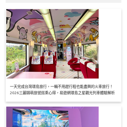
一天完成台灣環島旅行，一輛不用趕行程也能盡興的火車旅行！
2026三麗鷗萌旅號搭乘心得，易遊網環島之星觀光列車體驗解析