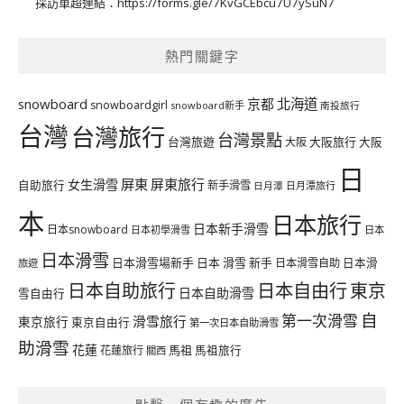
採訪單超連結：
https://forms.gle/7KvGCEbcu7U7ySuN7
熱門關鍵字
北海道
snowboard
京都
snowboardgirl
snowboard新手
南投旅行
台灣
台灣旅行
台灣景點
台灣旅遊
大阪旅行
大阪
大阪
日
屏東
屏東旅行
女生滑雪
自助旅行
新手滑雪
日月潭旅行
日月潭
本
日本旅行
日本新手滑雪
日本snowboard
日本初學滑雪
日本
日本滑雪
日本滑雪場新手
日本 滑雪 新手
日本滑雪自助
日本滑
旅遊
日本自由行
日本自助旅行
東京
日本自助滑雪
雪自由行
自
第一次滑雪
滑雪旅行
東京旅行
東京自由行
第一次日本自助滑雪
助滑雪
花蓮
馬祖
花蓮旅行
馬祖旅行
關西