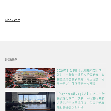
Klook.com
最新議題
2026年8-9月號《 九州福岡旅行情
報》｜出發前一週花 5 分鐘看完！掌
握最值得去的新景點、限定活動、私
房一日遊、住宿優惠一次整理
【Agoda訂房 x CJ夫人】日本自由行
嚴選住宿名單一次看！內行旅行者的
方法挑選日本質感住宿，每周更新專
屬訂房優惠與折扣碼