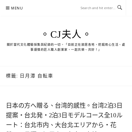
Skip
MENU
to
content
。CJ夫人。
關於當代文化體驗採集與紀錄的一切。「目前正在旅居各地，挖掘用心生活、處
事謹慎的匠人職人創業家，一起共榮、共好！」
標籤:
日月潭 自転車
日本の方へ贈る、台湾的感性。台湾2泊3日
提案・台北発・2泊3日モデルコース全10ル
ート：台北市内、大台北エリアから・花