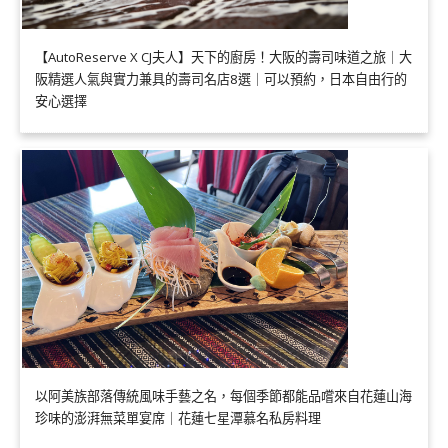
【AutoReserve X CJ夫人】天下的廚房！大阪的壽司味道之旅｜大
阪精選人氣與實力兼具的壽司名店8選｜可以預約，日本自由行的
安心選擇
以阿美族部落傳統風味手藝之名，每個季節都能品嚐來自花蓮山海
珍味的澎湃無菜單宴席｜花蓮七星潭慕名私房料理