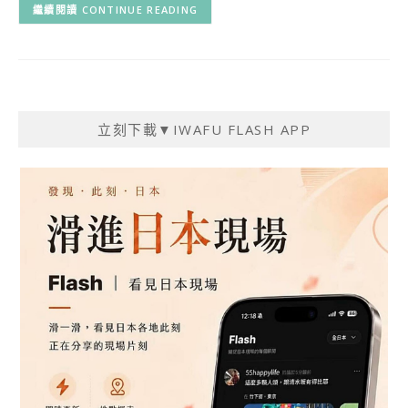
CONTINUE READING
立刻下載▼IWAFU FLASH APP