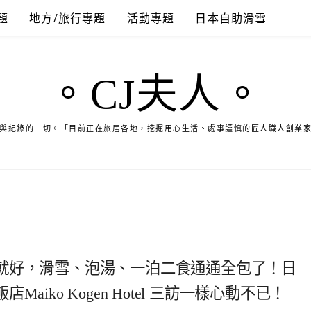
題
地方/旅行專題
活動專題
日本自助滑雪
。CJ夫人。
與紀錄的一切。「目前正在旅居各地，挖掘用心生活、處事謹慎的匠人職人創業
就好，滑雪、泡湯、一泊二食通通全包了！日
iko Kogen Hotel 三訪一樣心動不已！