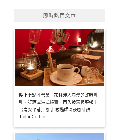
即時熱門文章
晚上七點才營業！來杯迷人浪漫的虹吸咖
啡、調酒或港式燒賣，再入被窩尋夢鄉｜
台南安平巷弄咖啡 裁縫師深夜咖啡館
Tailor Coffee