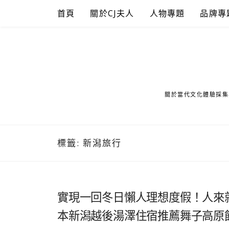
Skip
首頁
關於CJ夫人
人物專題
品牌專
to
content
關於當代文化體驗採集
標籤:
新潟旅行
實現一回冬日懶人理想度假！人來
本新潟越後湯澤住宿推薦舞子高原飯店Ma