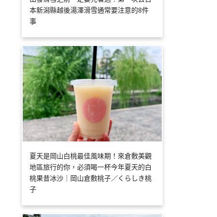
本新潟縣越後湯澤滑雪通常要注意的8件
事
夏天是岡山白桃最佳風味期！來倉敷美觀
地區旅行的你，必須喝一杯今年夏天的白
桃果昔冰沙｜岡山倉敷桃子／くらしき桃
子