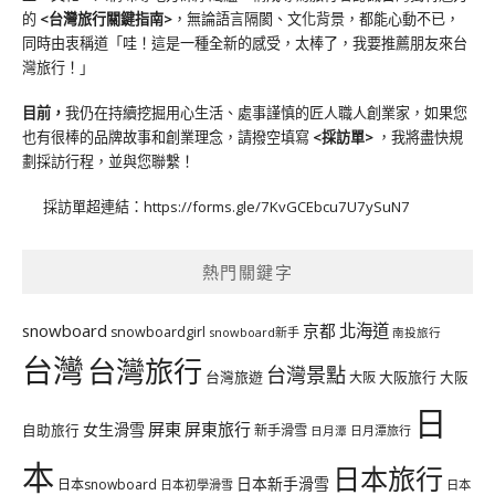
的
<台灣旅行關鍵指南>
，無論語言隔閡、文化背景，都能心動不已，
同時由衷稱道「哇！這是一種全新的感受，太棒了，我要推薦朋友來台
灣旅行！」
目前，
我仍在持續挖掘用心生活、處事謹慎的匠人職人創業家，如果您
也有很棒的品牌故事和創業理念，請撥空填寫
<
採訪單
>
，我將盡快規
劃採訪行程，並與您聯繫！
採訪單超連結：
https://forms.gle/7KvGCEbcu7U7ySuN7
熱門關鍵字
北海道
snowboard
京都
snowboardgirl
snowboard新手
南投旅行
台灣
台灣旅行
台灣景點
台灣旅遊
大阪旅行
大阪
大阪
日
屏東
屏東旅行
女生滑雪
自助旅行
新手滑雪
日月潭旅行
日月潭
本
日本旅行
日本新手滑雪
日本snowboard
日本初學滑雪
日本