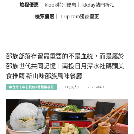
旅程優惠
｜
klook特別優惠
｜
kkday熱門折扣
機票優惠
｜
Trip.com獨家優惠
邵族部落存留最重要的不是血統，而是屬於
邵族世代共同記憶｜南投日月潭水社碼頭美
食推薦 新山味邵族風味餐廳
中台灣｜中彰投的8種觀察視角
。CJ夫人。
2021-04-13