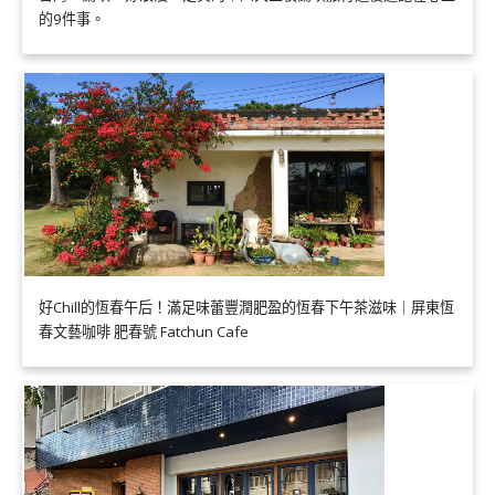
的9件事。
好Chill的恆春午后！滿足味蕾豐潤肥盈的恆春下午茶滋味｜屏東恆
春文藝咖啡 肥春號 Fatchun Cafe