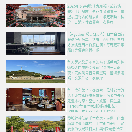
2026年8-9月號《 九州福岡旅行情
報》｜出發前一週花 5 分鐘看完！掌
握最值得去的新景點、限定活動、私
房一日遊、住宿優惠一次整理
【Agoda訂房 x CJ夫人】日本自由行
嚴選住宿名單一次看！內行旅行者的
方法挑選日本質感住宿，每周更新專
屬訂房優惠與折扣碼
每天醒來都是不同的海！瀨戶內海藝
術祭入門攻略：夜宿宇野港三天兩
夜，完成跳島直島與豐島、藝術祭護
照、交通住宿一次整理
每一盒和菓子，都藏著一位想記住的
人！東京銀座甜點散策，沿著中央通
走進木村家、空也、虎屋、資生堂
Parlour等百年老舖與限定甜點，一
次匯集日本五百年的伴手禮文化
從狐狸神使到千本鳥居，走進一座由
願望堆疊而成的山｜京都自由行一定
要來的伏見稻荷大社與8個最值得停