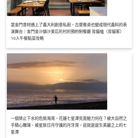
當金門食材遇上了義大利創意私廚，古厝餐桌也變成現代義料的表
演舞台｜金門金沙鎮沙美后珩村的預約制餐廳 背貓嗑（背貓客）
10人午餐點菜攻略
一個禁止下水的危險海灣，花蓮七星潭究竟魅力何在？被大自然之
手精心雕琢、被星辰日月守護的月牙灣，這就是誕生美麗之上的七
星潭