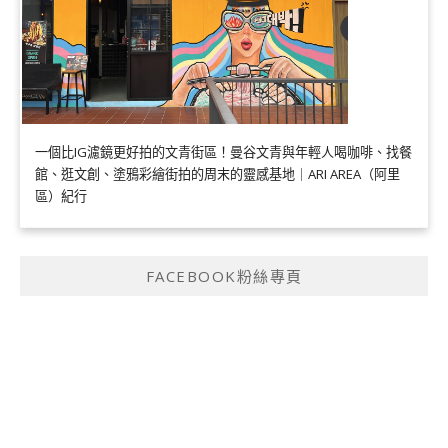
一個比IG濾鏡更好拍的文青街區！曼谷文青與年輕人喝咖啡、找餐
館、逛文創、塗鴉彩繪街拍的周末的靈感基地｜ARI AREA（阿里
區）紀行
FACEBOOK粉絲專頁