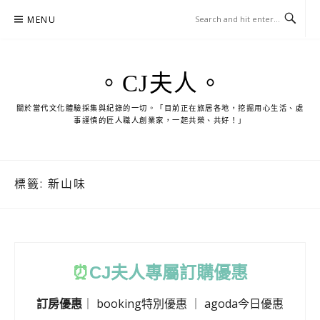
Skip
MENU
to
content
。CJ夫人。
關於當代文化體驗採集與紀錄的一切。「目前正在旅居各地，挖掘用心生活、處
事謹慎的匠人職人創業家，一起共榮、共好！」
標籤:
新山味
⏰
CJ
夫人專屬訂購優惠
訂房優惠
｜
booking特別優惠
｜
agoda今日優惠