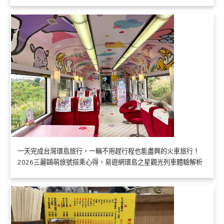
一天完成台灣環島旅行，一輛不用趕行程也能盡興的火車旅行！
2026三麗鷗萌旅號搭乘心得，易遊網環島之星觀光列車體驗解析