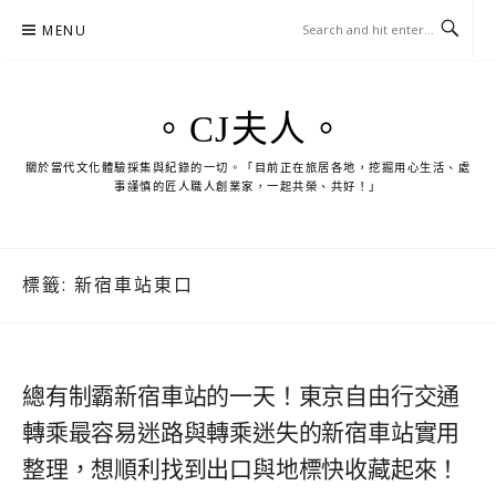
Skip
MENU
to
content
。CJ夫人。
關於當代文化體驗採集與紀錄的一切。「目前正在旅居各地，挖掘用心生活、處
事謹慎的匠人職人創業家，一起共榮、共好！」
標籤:
新宿車站東口
總有制霸新宿車站的一天！東京自由行交通
轉乘最容易迷路與轉乘迷失的新宿車站實用
整理，想順利找到出口與地標快收藏起來！