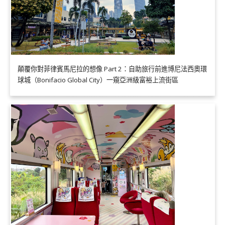
顛覆你對菲律賓馬尼拉的想像 Part 2：自助旅行前進博尼法西奧環
球城（Bonifacio Global City）一窺亞洲級富裕上流街區