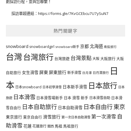
劃採訪行程，並與您聯繫！
採訪單超連結：
https://forms.gle/7KvGCEbcu7U7ySuN7
熱門關鍵字
北海道
snowboard
京都
snowboardgirl
snowboard新手
南投旅行
台灣
台灣旅行
台灣景點
台灣旅遊
大阪旅行
大阪
大阪
日
屏東
屏東旅行
女生滑雪
自助旅行
新手滑雪
日月潭旅行
日月潭
本
日本旅行
日本新手滑雪
日本snowboard
日本初學滑雪
日本
日本滑雪
日本滑雪場新手
日本 滑雪 新手
日本滑雪自助
日本滑
旅遊
日本自由行
日本自助旅行
東京
日本自助滑雪
雪自由行
自
第一次滑雪
滑雪旅行
東京旅行
東京自由行
第一次日本自助滑雪
助滑雪
花蓮
馬祖
花蓮旅行
馬祖旅行
關西