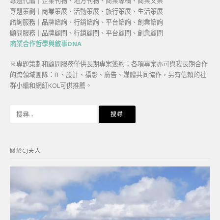
專題代編｜企業刊物、地方刊物、商業專欄、商業文案
專題策劃｜商業策展、活動策展、旅行策展、生活策展
諮詢服務｜品牌諮詢、行銷諮詢、平台諮詢、創業諮詢
顧問服務｜品牌顧問、行銷顧問、平台顧問、創業顧問
商業合作哲學與敘事DNA
※專題策劃和顧問服務僅供長期專案簽約；各項專案亦可與我長期合作
的跨領域團隊：IT、設計、攝影、廣告、媒體共同協作，另有信賴的社
群小編和網紅KOL可供推薦。
搜
尋
關
鍵
關於CJ夫人
字: