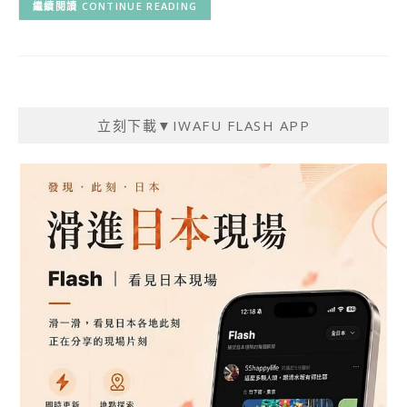
CONTINUE READING
立刻下載▼IWAFU FLASH APP