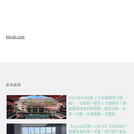
Klook.com
最新議題
2026年8-9月號《 九州福岡旅行情
報》｜出發前一週花 5 分鐘看完！掌
握最值得去的新景點、限定活動、私
房一日遊、住宿優惠一次整理
【Agoda訂房 x CJ夫人】日本自由行
嚴選住宿名單一次看！內行旅行者的