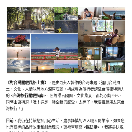
《對台灣關鍵風格上癮》
，
是由CJ夫人製作的台灣專題；運用台灣風
土、文化、人情味等地方深厚底蘊，構成專為旅行者認識台灣獨特魅力
的
<台灣旅行關鍵指南>
，無論語言隔閡、文化背景，都能心動不已，
同時由衷稱道「哇！這是一種全新的感受，太棒了，我要推薦朋友來台
灣旅行！」
目前，
我仍在持續挖掘用心生活、處事謹慎的匠人職人創業家，如果您
也有很棒的品牌故事和創業理念，請撥空填寫
<
採訪單
>
，我將盡快規