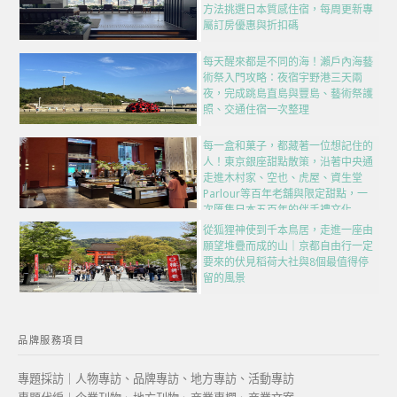
方法挑選日本質感住宿，每周更新專
屬訂房優惠與折扣碼
每天醒來都是不同的海！瀨戶內海藝
術祭入門攻略：夜宿宇野港三天兩
夜，完成跳島直島與豐島、藝術祭護
照、交通住宿一次整理
每一盒和菓子，都藏著一位想記住的
人！東京銀座甜點散策，沿著中央通
走進木村家、空也、虎屋、資生堂
Parlour等百年老舖與限定甜點，一
次匯集日本五百年的伴手禮文化
從狐狸神使到千本鳥居，走進一座由
願望堆疊而成的山｜京都自由行一定
要來的伏見稻荷大社與8個最值得停
留的風景
品牌服務項目
專題採訪｜人物專訪、品牌專訪、地方專訪、活動專訪