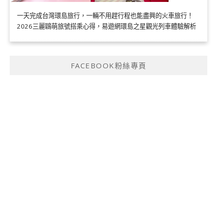
一天完成台灣環島旅行，一輛不用趕行程也能盡興的火車旅行！
2026三麗鷗萌旅號搭乘心得，易遊網環島之星觀光列車體驗解析
FACEBOOK粉絲專頁