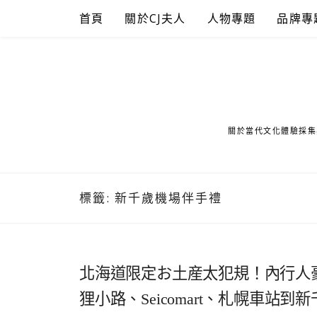
Skip
首頁
關於CJ夫人
人物專題
品牌專
to
content
關於當代文化體驗採集
標籤:
新千歲機場伴手禮
北海道限定お土産太犯規！內行人
狸小路、Seicomart、札幌車站到