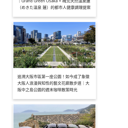
｜Grand Green Osaka × 梅北天然溫泉蓮
（めきた温泉 蓮）的都市人健康調理提案
追溯大阪市區第一座公園！如今成了象徵
大阪人浪漫與知性的藝文花廊散步道｜大
阪中之島公園的週末咖啡散策時光