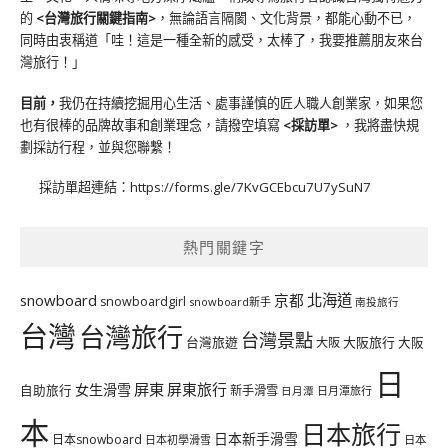
的
<台灣旅行關鍵指南>
，無論語言隔閡、文化背景，都能心動不已，
同時由衷稱道「哇！這是一種全新的感受，太棒了，我要推薦朋友來台
灣旅行！」
目前，
我仍在持續挖掘用心生活、處事謹慎的匠人職人創業家，如果您
也有很棒的品牌故事和創業理念，請撥空填寫
<
採訪單
>
，我將盡快規
劃採訪行程，並與您聯繫！
採訪單超連結：
https://forms.gle/7KvGCEbcu7U7ySuN7
熱門關鍵字
北海道
snowboard
京都
snowboardgirl
snowboard新手
南投旅行
台灣
台灣旅行
台灣景點
台灣旅遊
大阪旅行
大阪
大阪
日
屏東
屏東旅行
女生滑雪
自助旅行
新手滑雪
日月潭旅行
日月潭
本
日本旅行
日本新手滑雪
日本snowboard
日本初學滑雪
日本