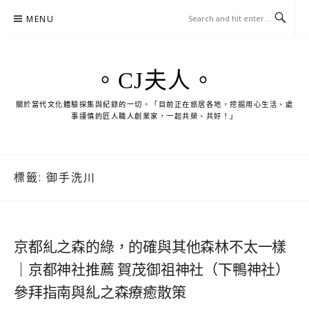
Skip
MENU
to
content
。CJ夫人。
關於當代文化體驗採集與紀錄的一切。「目前正在旅居各地，挖掘用心生活、處
事謹慎的匠人職人創業家，一起共榮、共好！」
標籤:
御手洗川
京都糺之森的綠，的確與其他森林不太一樣
｜京都神社推薦 賀茂御祖神社（下鴨神社）
參拜指南與糺之森療癒散策