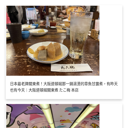
日本最老牌關東煮！大阪道頓堀那一鍋滾燙的章魚甘露煮，有昨天
也有今天｜大阪道頓堀關東煮 たこ梅 本店