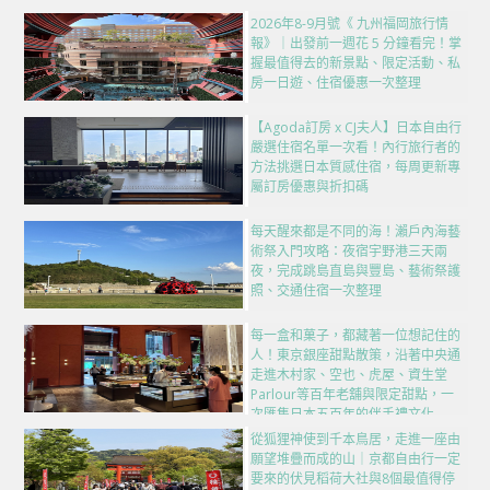
2026年8-9月號《 九州福岡旅行情
報》｜出發前一週花 5 分鐘看完！掌
握最值得去的新景點、限定活動、私
房一日遊、住宿優惠一次整理
【Agoda訂房 x CJ夫人】日本自由行
嚴選住宿名單一次看！內行旅行者的
方法挑選日本質感住宿，每周更新專
屬訂房優惠與折扣碼
每天醒來都是不同的海！瀨戶內海藝
術祭入門攻略：夜宿宇野港三天兩
夜，完成跳島直島與豐島、藝術祭護
照、交通住宿一次整理
每一盒和菓子，都藏著一位想記住的
人！東京銀座甜點散策，沿著中央通
走進木村家、空也、虎屋、資生堂
Parlour等百年老舖與限定甜點，一
次匯集日本五百年的伴手禮文化
從狐狸神使到千本鳥居，走進一座由
願望堆疊而成的山｜京都自由行一定
要來的伏見稻荷大社與8個最值得停