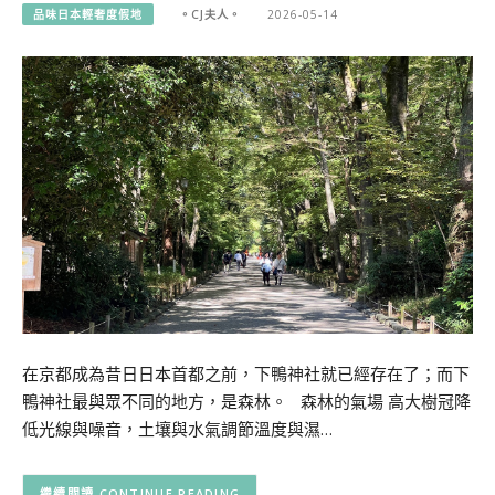
品味日本輕奢度假地
。CJ夫人。
2026-05-14
在京都成為昔日日本首都之前，下鴨神社就已經存在了；而下
鴨神社最與眾不同的地方，是森林。 森林的氣場 高大樹冠降
低光線與噪音，土壤與水氣調節溫度與濕…
CONTINUE READING