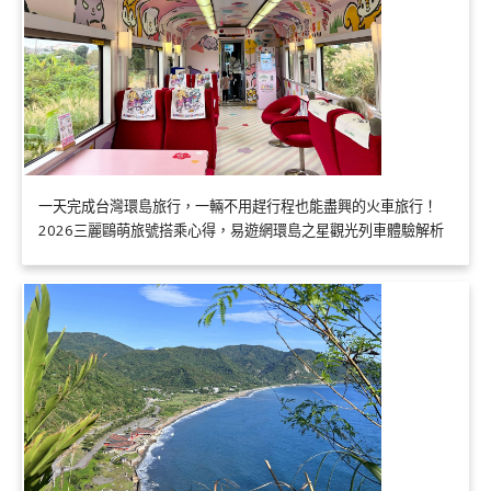
一天完成台灣環島旅行，一輛不用趕行程也能盡興的火車旅行！
2026三麗鷗萌旅號搭乘心得，易遊網環島之星觀光列車體驗解析