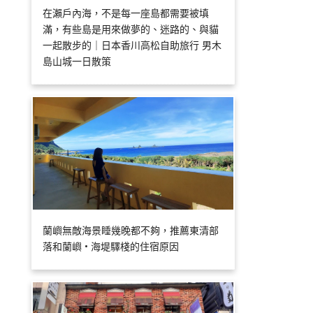
在瀨戶內海，不是每一座島都需要被填
滿，有些島是用來做夢的、迷路的、與貓
一起散步的｜日本香川高松自助旅行 男木
島山城一日散策
蘭嶼無敵海景睡幾晚都不夠，推薦東清部
落和蘭嶼 • 海堤驛棧的住宿原因