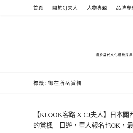
Skip
首頁
關於CJ夫人
人物專題
品牌專
to
content
關於當代文化體驗採集
標籤:
御在所岳賞楓
【KLOOK客路 X CJ夫人】日
的賞楓一日遊，單人報名也OK，