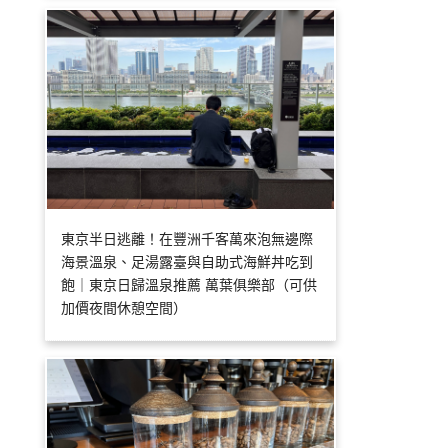
東京半日逃離！在豐洲千客萬來泡無邊際
海景溫泉、足湯露臺與自助式海鮮丼吃到
飽｜東京日歸溫泉推薦 萬葉俱樂部（可供
加價夜間休憩空間）