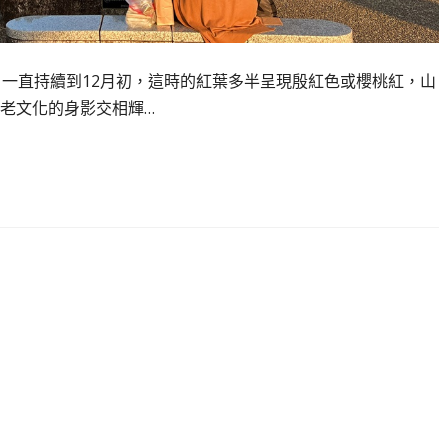
，一直持續到12月初，這時的紅葉多半呈現殷紅色或櫻桃紅，山
老文化的身影交相輝…