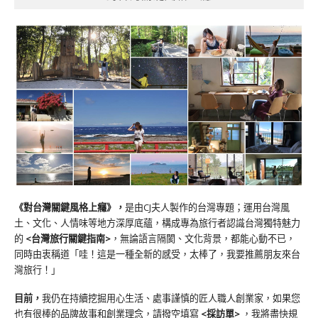
《對台灣關鍵風格上癮》
，
是由CJ夫人製作的台灣專題；運用台灣風
土、文化、人情味等地方深厚底蘊，構成專為旅行者認識台灣獨特魅力
的
<台灣旅行關鍵指南>
，無論語言隔閡、文化背景，都能心動不已，
同時由衷稱道「哇！這是一種全新的感受，太棒了，我要推薦朋友來台
灣旅行！」
目前，
我仍在持續挖掘用心生活、處事謹慎的匠人職人創業家，如果您
也有很棒的品牌故事和創業理念，請撥空填寫
<
採訪單
>
，我將盡快規