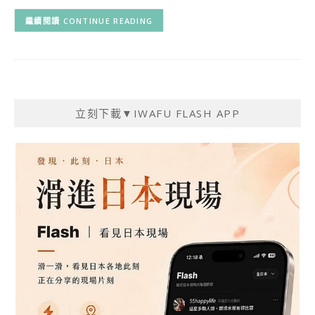
CONTINUE READING
立刻下載▼IWAFU FLASH APP