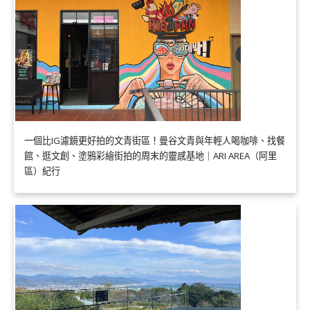
一個比IG濾鏡更好拍的文青街區！曼谷文青與年輕人喝咖啡、找餐
館、逛文創、塗鴉彩繪街拍的周末的靈感基地｜ARI AREA（阿里
區）紀行