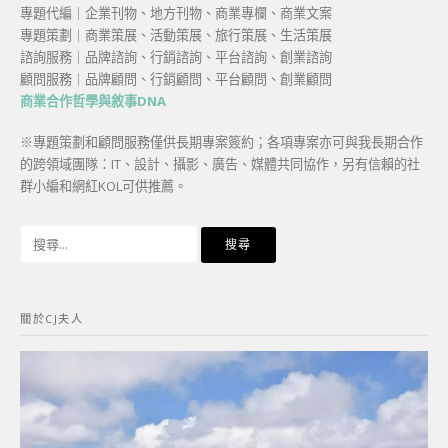
專題代編｜企業刊物、地方刊物、商業專欄、商業文案
專題策劃｜商業策展、活動策展、旅行策展、生活策展
諮詢服務｜品牌諮詢、行銷諮詢、平台諮詢、創業諮詢
顧問服務｜品牌顧問、行銷顧問、平台顧問、創業顧問
商業合作哲學與敘事DNA
※專題策劃和顧問服務僅供長期專案簽約；各項專案亦可與我長期合作
的跨領域團隊：IT、設計、攝影、廣告、媒體共同協作，另有信賴的社
群小編和網紅KOL可供推薦。
搜
尋
關
鍵
關於CJ夫人
字: