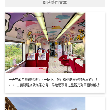
即時熱門文章
一天完成台灣環島旅行，一輛不用趕行程也能盡興的火車旅行！
2026三麗鷗萌旅號搭乘心得，易遊網環島之星觀光列車體驗解析