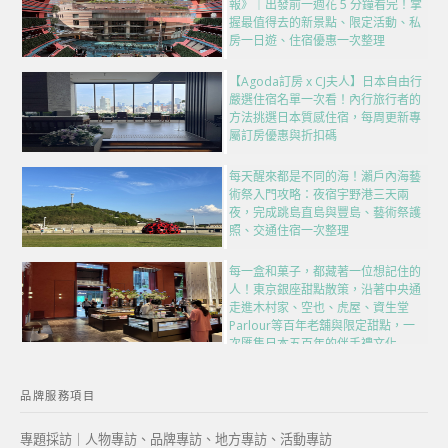
報》｜出發前一週花 5 分鐘看完！掌
握最值得去的新景點、限定活動、私
房一日遊、住宿優惠一次整理
【Agoda訂房 x CJ夫人】日本自由行
嚴選住宿名單一次看！內行旅行者的
方法挑選日本質感住宿，每周更新專
屬訂房優惠與折扣碼
每天醒來都是不同的海！瀨戶內海藝
術祭入門攻略：夜宿宇野港三天兩
夜，完成跳島直島與豐島、藝術祭護
照、交通住宿一次整理
每一盒和菓子，都藏著一位想記住的
人！東京銀座甜點散策，沿著中央通
走進木村家、空也、虎屋、資生堂
Parlour等百年老舖與限定甜點，一
次匯集日本五百年的伴手禮文化
品牌服務項目
專題採訪｜人物專訪、品牌專訪、地方專訪、活動專訪