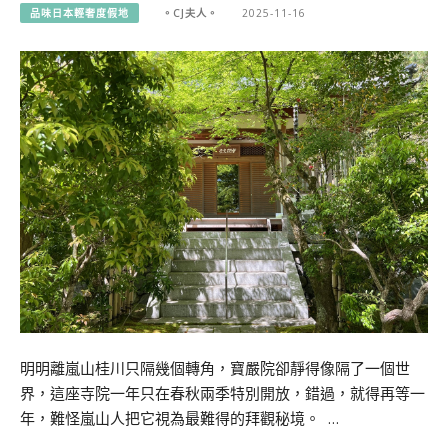
品味日本輕奢度假地
。CJ夫人。
2025-11-16
明明離嵐山桂川只隔幾個轉角，寶嚴院卻靜得像隔了一個世
界，這座寺院一年只在春秋兩季特別開放，錯過，就得再等一
年，難怪嵐山人把它視為最難得的拜觀秘境。 …