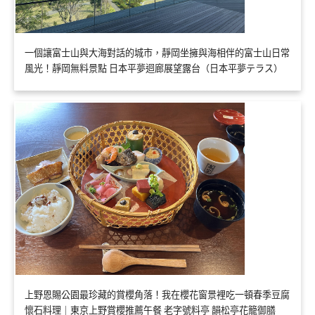
一個讓富士山與大海對話的城市，靜岡坐擁與海相伴的富士山日常
風光！靜岡無料景點 日本平夢迴廊展望露台（日本平夢テラス）
上野恩賜公園最珍藏的賞櫻角落！我在櫻花窗景裡吃一頓春季豆腐
懷石料理｜東京上野賞櫻推薦午餐 老字號料亭 韻松亭花籠御膳