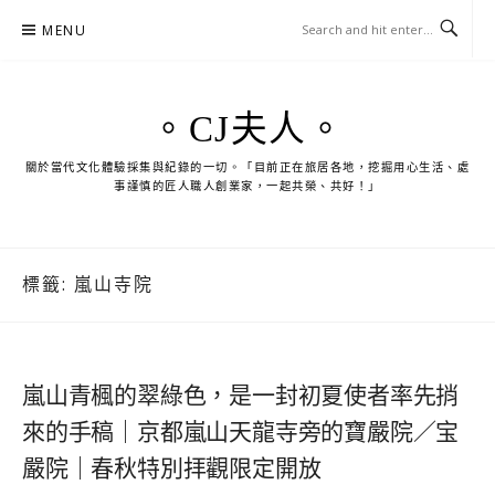
Skip
MENU
to
content
。CJ夫人。
關於當代文化體驗採集與紀錄的一切。「目前正在旅居各地，挖掘用心生活、處
事謹慎的匠人職人創業家，一起共榮、共好！」
標籤:
嵐山寺院
嵐山青楓的翠綠色，是一封初夏使者率先捎
來的手稿｜京都嵐山天龍寺旁的寶嚴院／宝
嚴院｜春秋特別拝觀限定開放