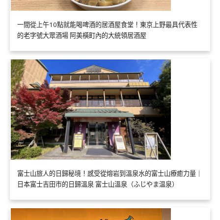
一間從上午10點就能喝啤酒的居酒屋食堂！東京上野最具代表性
的老字號大眾酒場 阿美橫町內的大統領居酒屋
富士山旅人的日歸秘境！感受從熔岩到溫泉水的富士山療癒力量｜
日本富士吉田市的日歸溫泉 富士山溫泉（ふじやま温泉）