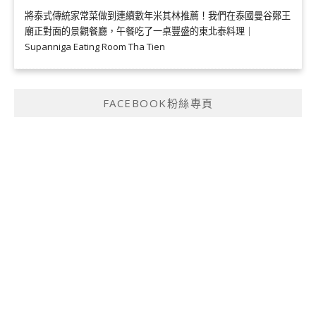
將泰式傳統家常菜做到連續數年米其林推薦！我們在泰國曼谷鄭王
廟正對面的景觀餐廳，午餐吃了一桌豐盛的東北泰料理｜
Supanniga Eating Room Tha Tien
FACEBOOK粉絲專頁