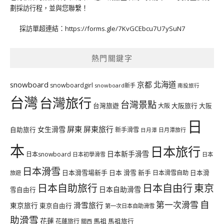
劃採訪行程，並與您聯繫！
採訪單超連結：
https://forms.gle/7KvGCEbcu7U7ySuN7
熱門關鍵字
北海道
snowboard
京都
snowboardgirl
snowboard新手
南投旅行
台灣
台灣旅行
台灣景點
台灣旅遊
大阪旅行
大阪
大阪
日
屏東
屏東旅行
女生滑雪
自助旅行
新手滑雪
日月潭旅行
日月潭
本
日本旅行
日本新手滑雪
日本snowboard
日本初學滑雪
日本
日本滑雪
日本滑雪場新手
日本 滑雪 新手
日本滑雪自助
日本滑
旅遊
日本自由行
日本自助旅行
東京
日本自助滑雪
雪自由行
自
第一次滑雪
滑雪旅行
東京旅行
東京自由行
第一次日本自助滑雪
助滑雪
花蓮
馬祖
花蓮旅行
馬祖旅行
關西