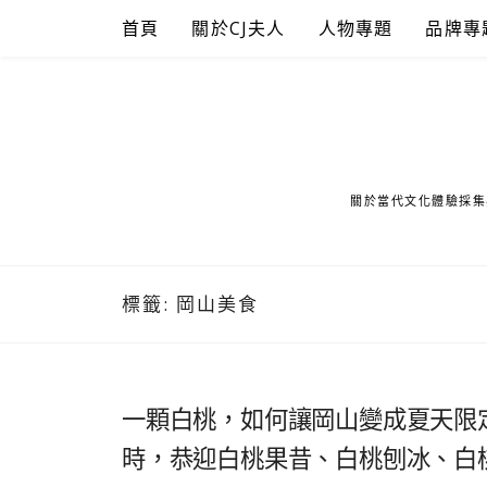
Skip
首頁
關於CJ夫人
人物專題
品牌專
to
content
關於當代文化體驗採集
標籤:
岡山美食
一顆白桃，如何讓岡山變成夏天限
時，恭迎白桃果昔、白桃刨冰、白