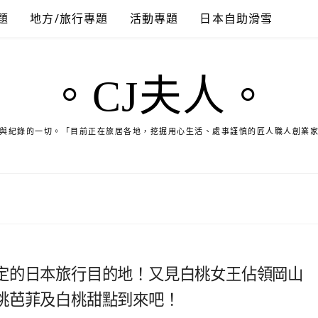
題
地方/旅行專題
活動專題
日本自助滑雪
。CJ夫人。
與紀錄的一切。「目前正在旅居各地，挖掘用心生活、處事謹慎的匠人職人創業
定的日本旅行目的地！又見白桃女王佔領岡山
桃芭菲及白桃甜點到來吧！