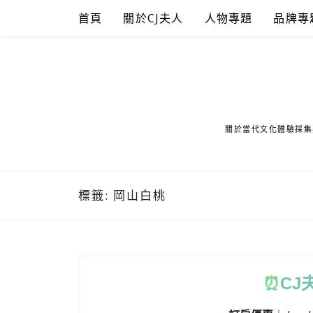
Skip
首頁
關於CJ夫人
人物專題
品牌專
to
content
關於當代文化體驗採集
標籤:
岡山白桃
⏰
CJ