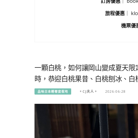
訂房優惠
｜
boo
旅程優惠
｜
k
機票優
一顆白桃，如何讓岡山變成夏天限
時，恭迎白桃果昔、白桃刨冰、白
。CJ夫人。
2026-06-28
品味日本輕奢度假地