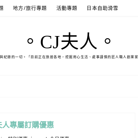
題
地方/旅行專題
活動專題
日本自助滑雪
。CJ夫人。
與紀錄的一切。「目前正在旅居各地，挖掘用心生活、處事謹慎的匠人職人創業
夫人專屬訂購優惠