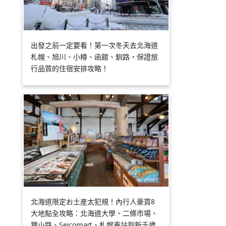
出發之前一定要看！第一次冬天去北海道
札幌、旭川、小樽、函館、釧路，保證旅
行品質的住宿安排攻略！
北海道限定お土産太犯規！內行人豪買8
大地點全攻略：北海道大學、二條市場、
狸小路、Seicomart、札幌車站到新千歲