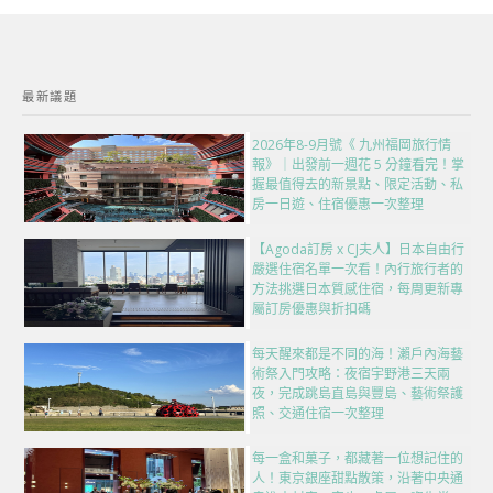
最新議題
2026年8-9月號《 九州福岡旅行情
報》｜出發前一週花 5 分鐘看完！掌
握最值得去的新景點、限定活動、私
房一日遊、住宿優惠一次整理
【Agoda訂房 x CJ夫人】日本自由行
嚴選住宿名單一次看！內行旅行者的
方法挑選日本質感住宿，每周更新專
屬訂房優惠與折扣碼
每天醒來都是不同的海！瀨戶內海藝
術祭入門攻略：夜宿宇野港三天兩
夜，完成跳島直島與豐島、藝術祭護
照、交通住宿一次整理
每一盒和菓子，都藏著一位想記住的
人！東京銀座甜點散策，沿著中央通