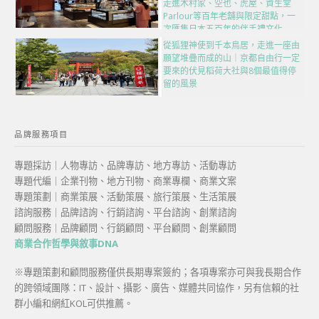
走進木村家、空也、虎屋、資生堂
Parlour等百年老舖與限定甜點，一
次匯集日本五百年的伴手禮文化
從狐狸神使到千本鳥居，走進一座由
願望堆疊而成的山｜京都自由行一定
要來的伏見稻荷大社與8個最值得停
留的風景
品牌服務項目
專題採訪｜人物專訪、品牌專訪、地方專訪、活動專訪
專題代編｜企業刊物、地方刊物、商業專欄、商業文案
專題策劃｜商業策展、活動策展、旅行策展、生活策展
諮詢服務｜品牌諮詢、行銷諮詢、平台諮詢、創業諮詢
顧問服務｜品牌顧問、行銷顧問、平台顧問、創業顧問
商業合作哲學與敘事DNA
※專題策劃和顧問服務僅供長期專案簽約；各項專案亦可與我長期合作
的跨領域團隊：IT、設計、攝影、廣告、媒體共同協作，另有信賴的社
群小編和網紅KOL可供推薦。