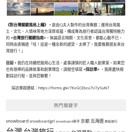
《對台灣關鍵風格上癮》
，
是由CJ夫人製作的台灣專題；運用台灣風
土、文化、人情味等地方深厚底蘊，構成專為旅行者認識台灣獨特魅力
的
<台灣旅行關鍵指南>
，無論語言隔閡、文化背景，都能心動不已，
同時由衷稱道「哇！這是一種全新的感受，太棒了，我要推薦朋友來台
灣旅行！」
目前，
我仍在持續挖掘用心生活、處事謹慎的匠人職人創業家，如果您
也有很棒的品牌故事和創業理念，請撥空填寫
<
採訪單
>
，我將盡快規
劃採訪行程，並與您聯繫！
採訪單超連結：
https://forms.gle/7KvGCEbcu7U7ySuN7
熱門關鍵字
北海道
snowboard
京都
snowboardgirl
snowboard新手
南投旅行
台灣
台灣旅行