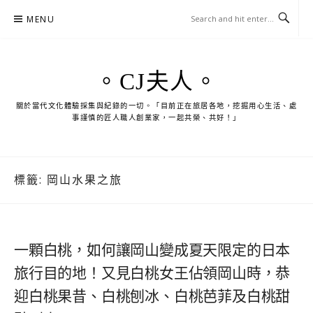
Skip
MENU
to
content
。CJ夫人。
關於當代文化體驗採集與紀錄的一切。「目前正在旅居各地，挖掘用心生活、處
事謹慎的匠人職人創業家，一起共榮、共好！」
標籤:
岡山水果之旅
一顆白桃，如何讓岡山變成夏天限定的日本
旅行目的地！又見白桃女王佔領岡山時，恭
迎白桃果昔、白桃刨冰、白桃芭菲及白桃甜