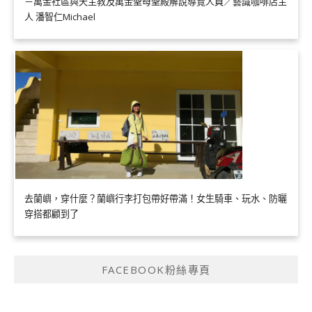
－萬金社區與天主教及萬金聖母聖殿解說導覽人員／藝識咖啡店主
人 潘智仁Michael
去蘭嶼，穿什麼？蘭嶼行李打包帶好帶滿！女生騎車、玩水、防曬
穿搭都顧到了
FACEBOOK粉絲專頁