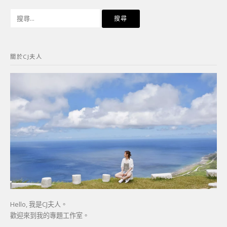
搜
尋
關
鍵
關於CJ夫人
字:
Hello, 我是CJ夫人。
歡迎來到我的專題工作室。