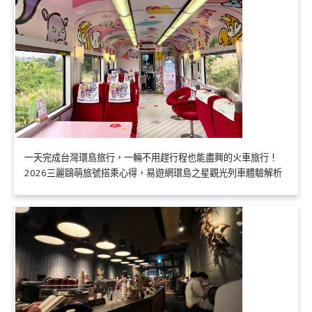
一天完成台灣環島旅行，一輛不用趕行程也能盡興的火車旅行！
2026三麗鷗萌旅號搭乘心得，易遊網環島之星觀光列車體驗解析