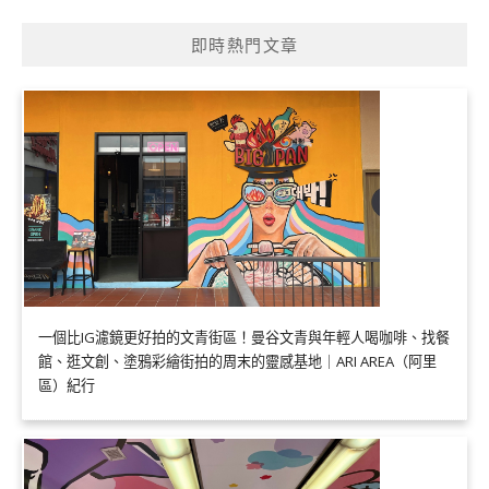
即時熱門文章
一個比IG濾鏡更好拍的文青街區！曼谷文青與年輕人喝咖啡、找餐
館、逛文創、塗鴉彩繪街拍的周末的靈感基地｜ARI AREA（阿里
區）紀行