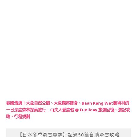
泰國清邁｜大象自然公園、大象觀察餵食、Baan Kang Wat藝術村的
一日深度森林探索旅行 | CJ夫人愛度假 @ Funliday 旅遊回憶、遊記攻
略、行程規劃
【日本冬季滑雪專題】超過50篇自助滑雪攻略