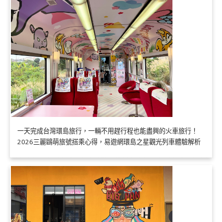
一天完成台灣環島旅行，一輛不用趕行程也能盡興的火車旅行！
2026三麗鷗萌旅號搭乘心得，易遊網環島之星觀光列車體驗解析