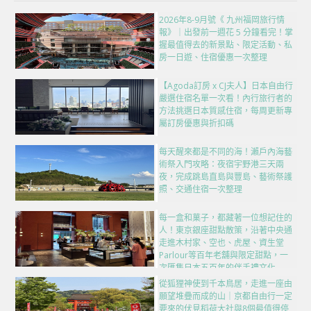
2026年8-9月號《 九州福岡旅行情
報》｜出發前一週花 5 分鐘看完！掌
握最值得去的新景點、限定活動、私
房一日遊、住宿優惠一次整理
【Agoda訂房 x CJ夫人】日本自由行
嚴選住宿名單一次看！內行旅行者的
方法挑選日本質感住宿，每周更新專
屬訂房優惠與折扣碼
每天醒來都是不同的海！瀨戶內海藝
術祭入門攻略：夜宿宇野港三天兩
夜，完成跳島直島與豐島、藝術祭護
照、交通住宿一次整理
每一盒和菓子，都藏著一位想記住的
人！東京銀座甜點散策，沿著中央通
走進木村家、空也、虎屋、資生堂
Parlour等百年老舖與限定甜點，一
次匯集日本五百年的伴手禮文化
從狐狸神使到千本鳥居，走進一座由
願望堆疊而成的山｜京都自由行一定
要來的伏見稻荷大社與8個最值得停