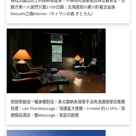
尋找北國山丘上的隈研吾建築，不限時的溫泉風呂與景觀食堂，日
歸方案一人居然只要2100日圓｜北海道旭川東川町複合設施
Kitoushi之森Kitoron（キトウシの森 きとろん）
把按摩變成一種身體對話！泰北蘭納系按摩手法與清邁按摩店推薦
巡禮：Lila Thai Massage／清邁最大連鎖、U Hotel 的 U SPA／清
邁精品酒店、藝Massage／家庭式經營