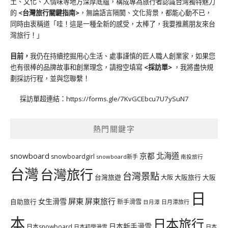
土、文化、人情味等地方深厚底蘊，構成專為旅行者認識台灣獨特魅力
的
<台灣旅行關鍵指南>
，無論語言隔閡、文化背景，都能心動不已，
同時由衷稱道「哇！這是一種全新的感受，太棒了，我要推薦朋友來台
灣旅行！」
目前，
我仍在持續挖掘用心生活、處事謹慎的匠人職人創業家，如果您
也有很棒的品牌故事和創業理念，請撥空填寫
<
採訪單
>
，我將盡快規
劃採訪行程，並與您聯繫！
採訪單超連結：
https://forms.gle/7KvGCEbcu7U7ySuN7
熱門關鍵字
北海道
snowboard
京都
snowboardgirl
snowboard新手
南投旅行
台灣
台灣旅行
台灣景點
台灣旅遊
大阪旅行
大阪
大阪
日
屏東
屏東旅行
女生滑雪
自助旅行
新手滑雪
日月潭旅行
日月潭
本
日本旅行
日本新手滑雪
日本snowboard
日本初學滑雪
日本