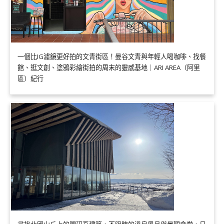
一個比IG濾鏡更好拍的文青街區！曼谷文青與年輕人喝咖啡、找餐
館、逛文創、塗鴉彩繪街拍的周末的靈感基地｜ARI AREA（阿里
區）紀行