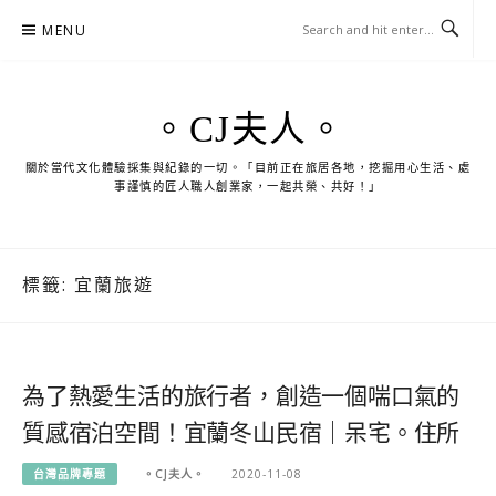
Skip
MENU
to
content
。CJ夫人。
關於當代文化體驗採集與紀錄的一切。「目前正在旅居各地，挖掘用心生活、處
事謹慎的匠人職人創業家，一起共榮、共好！」
標籤:
宜蘭旅遊
為了熱愛生活的旅行者，創造一個喘口氣的
質感宿泊空間！宜蘭冬山民宿｜呆宅。住所
台灣品牌專題
。CJ夫人。
2020-11-08