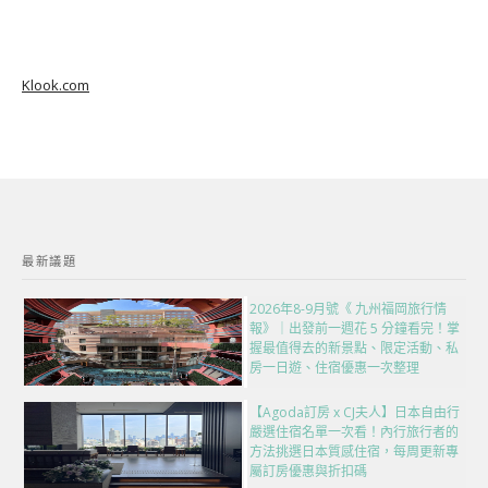
Klook.com
最新議題
2026年8-9月號《 九州福岡旅行情
報》｜出發前一週花 5 分鐘看完！掌
握最值得去的新景點、限定活動、私
房一日遊、住宿優惠一次整理
【Agoda訂房 x CJ夫人】日本自由行
嚴選住宿名單一次看！內行旅行者的
方法挑選日本質感住宿，每周更新專
屬訂房優惠與折扣碼