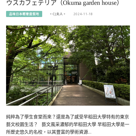
ウスカフェテリア（Okuma garden house）
品味日本輕奢度假地
。CJ夫人。
2024-11-18
純粹為了學生食堂而來？還是為了感受早稻田大學特有的東京
藝文校園生活？ 藝文風采濃郁的早稻田大學 早稻田大學是一
所歷史悠久的名校，以其豐富的學術資源…