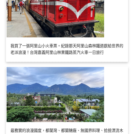
我買了一張阿里山小火車票。紀錄那天阿里山森林鐵道獻給世界的
老派浪漫！台灣嘉義阿里山林業鐵路蒸汽火車一日旅行
最務實的浪漫國度，都蘭灣、都蘭糖廠、無國界料理、拾撿漂流木