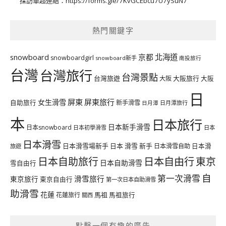
採訪單超連結：
https://forms.gle/7KvGCEbcu7U7ySuN7
熱門關鍵字
北海道
snowboard
京都
snowboardgirl
snowboard新手
南投旅行
台灣
台灣旅行
台灣景點
台灣旅遊
大阪旅行
大阪
大阪
日
屏東
屏東旅行
女生滑雪
自助旅行
新手滑雪
日月潭旅行
日月潭
本
日本旅行
日本新手滑雪
日本snowboard
日本初學滑雪
日本
日本滑雪
日本滑雪場新手
日本 滑雪 新手
日本滑雪自助
日本滑
旅遊
日本自由行
日本自助旅行
東京
日本自助滑雪
雪自由行
自
第一次滑雪
滑雪旅行
東京旅行
東京自由行
第一次日本自助滑雪
助滑雪
花蓮
馬祖
花蓮旅行
馬祖旅行
關西
點擊一個有趣的廣告