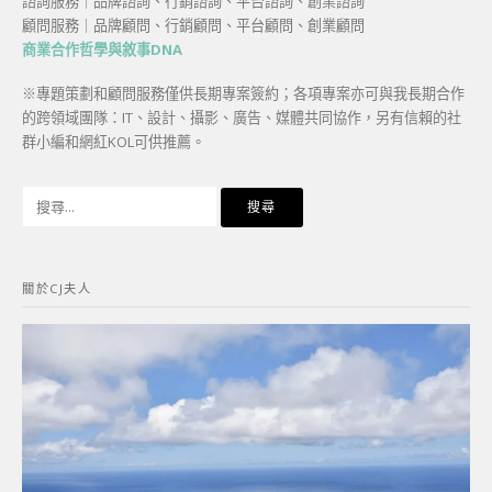
諮詢服務｜品牌諮詢、行銷諮詢、平台諮詢、創業諮詢
顧問服務｜品牌顧問、行銷顧問、平台顧問、創業顧問
商業合作哲學與敘事DNA
※專題策劃和顧問服務僅供長期專案簽約；各項專案亦可與我長期合作
的跨領域團隊：IT、設計、攝影、廣告、媒體共同協作，另有信賴的社
群小編和網紅KOL可供推薦。
搜
尋
關
鍵
關於CJ夫人
字: