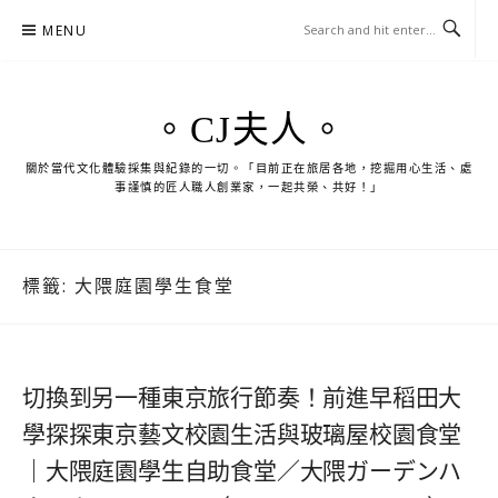
Skip
MENU
to
content
。CJ夫人。
關於當代文化體驗採集與紀錄的一切。「目前正在旅居各地，挖掘用心生活、處
事謹慎的匠人職人創業家，一起共榮、共好！」
標籤:
大隈庭園學生食堂
切換到另一種東京旅行節奏！前進早稻田大
學探探東京藝文校園生活與玻璃屋校園食堂
｜大隈庭園學生自助食堂／大隈ガーデンハ