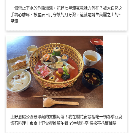
一個禁止下水的危險海灣，花蓮七星潭究竟魅力何在？被大自然之
手精心雕琢、被星辰日月守護的月牙灣，這就是誕生美麗之上的七
星潭
上野恩賜公園最珍藏的賞櫻角落！我在櫻花窗景裡吃一頓春季豆腐
懷石料理｜東京上野賞櫻推薦午餐 老字號料亭 韻松亭花籠御膳