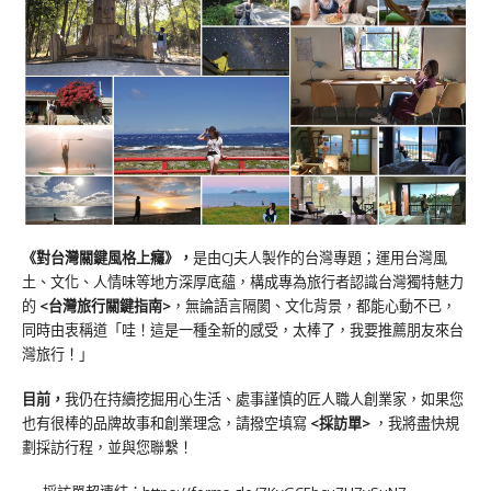
《對台灣關鍵風格上癮》
，
是由CJ夫人製作的台灣專題；運用台灣風
土、文化、人情味等地方深厚底蘊，構成專為旅行者認識台灣獨特魅力
的
<台灣旅行關鍵指南>
，無論語言隔閡、文化背景，都能心動不已，
同時由衷稱道「哇！這是一種全新的感受，太棒了，我要推薦朋友來台
灣旅行！」
目前，
我仍在持續挖掘用心生活、處事謹慎的匠人職人創業家，如果您
也有很棒的品牌故事和創業理念，請撥空填寫
<
採訪單
>
，我將盡快規
劃採訪行程，並與您聯繫！