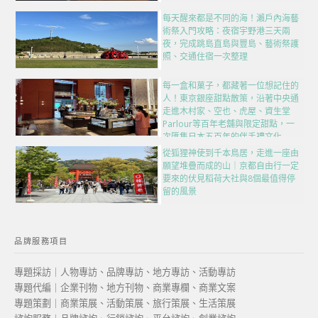
每天醒來都是不同的海！瀨戶內海藝
術祭入門攻略：夜宿宇野港三天兩
夜，完成跳島直島與豐島、藝術祭護
照、交通住宿一次整理
每一盒和菓子，都藏著一位想記住的
人！東京銀座甜點散策，沿著中央通
走進木村家、空也、虎屋、資生堂
Parlour等百年老舖與限定甜點，一
次匯集日本五百年的伴手禮文化
從狐狸神使到千本鳥居，走進一座由
願望堆疊而成的山｜京都自由行一定
要來的伏見稻荷大社與8個最值得停
留的風景
品牌服務項目
專題採訪｜人物專訪、品牌專訪、地方專訪、活動專訪
專題代編｜企業刊物、地方刊物、商業專欄、商業文案
專題策劃｜商業策展、活動策展、旅行策展、生活策展