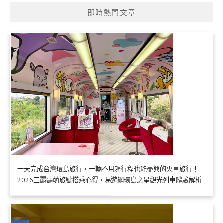
即時熱門文章
一天完成台灣環島旅行，一輛不用趕行程也能盡興的火車旅行！
2026三麗鷗萌旅號搭乘心得，易遊網環島之星觀光列車體驗解析