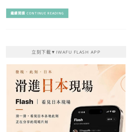
CONTINUE READING
立刻下載▼IWAFU FLASH APP