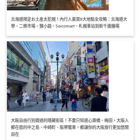
北海道限定お土産太犯規！內行人豪買8大地點全攻略：北海道大
學、二條市場、狸小路、Seicomart、札幌車站到新千歲機場
大阪自由行別錯過的隱藏街區！不要只知道心齋橋、梅田，大阪人
都在逛的中之島、中崎町、阪堺電車，都讓你的大阪旅行更加悠閒
自在