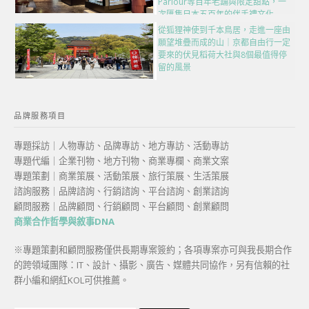
Parlour等百年老舖與限定甜點，一
次匯集日本五百年的伴手禮文化
從狐狸神使到千本鳥居，走進一座由
願望堆疊而成的山｜京都自由行一定
要來的伏見稻荷大社與8個最值得停
留的風景
品牌服務項目
專題採訪｜人物專訪、品牌專訪、地方專訪、活動專訪
專題代編｜企業刊物、地方刊物、商業專欄、商業文案
專題策劃｜商業策展、活動策展、旅行策展、生活策展
諮詢服務｜品牌諮詢、行銷諮詢、平台諮詢、創業諮詢
顧問服務｜品牌顧問、行銷顧問、平台顧問、創業顧問
商業合作哲學與敘事DNA
※專題策劃和顧問服務僅供長期專案簽約；各項專案亦可與我長期合作
的跨領域團隊：IT、設計、攝影、廣告、媒體共同協作，另有信賴的社
群小編和網紅KOL可供推薦。