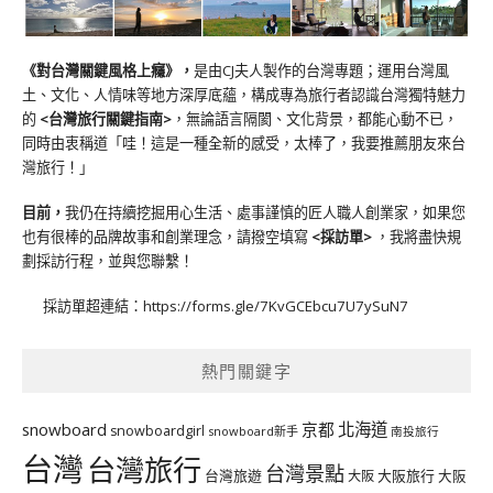
《對台灣關鍵風格上癮》
，
是由CJ夫人製作的台灣專題；運用台灣風
土、文化、人情味等地方深厚底蘊，構成專為旅行者認識台灣獨特魅力
的
<台灣旅行關鍵指南>
，無論語言隔閡、文化背景，都能心動不已，
同時由衷稱道「哇！這是一種全新的感受，太棒了，我要推薦朋友來台
灣旅行！」
目前，
我仍在持續挖掘用心生活、處事謹慎的匠人職人創業家，如果您
也有很棒的品牌故事和創業理念，請撥空填寫
<
採訪單
>
，我將盡快規
劃採訪行程，並與您聯繫！
採訪單超連結：
https://forms.gle/7KvGCEbcu7U7ySuN7
熱門關鍵字
北海道
snowboard
京都
snowboardgirl
snowboard新手
南投旅行
台灣
台灣旅行
台灣景點
台灣旅遊
大阪旅行
大阪
大阪