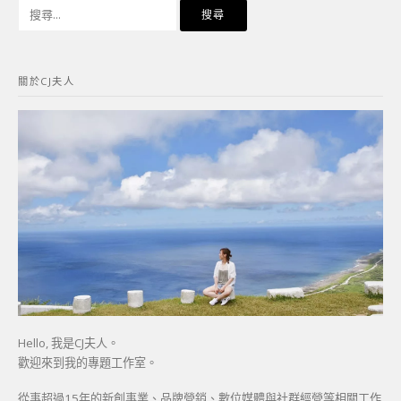
搜
尋
關
鍵
關於CJ夫人
字:
Hello, 我是CJ夫人。
歡迎來到我的專題工作室。
從事超過15年的新創事業、品牌營銷、數位媒體與社群經營等相關工作