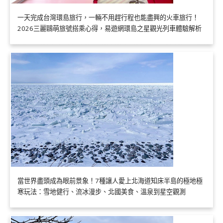
一天完成台灣環島旅行，一輛不用趕行程也能盡興的火車旅行！
2026三麗鷗萌旅號搭乘心得，易遊網環島之星觀光列車體驗解析
當世界盡頭成為眼前景象！7種讓人愛上北海道知床半島的極地極
寒玩法：雪地健行、流冰漫步、北國美食、溫泉到星空觀測