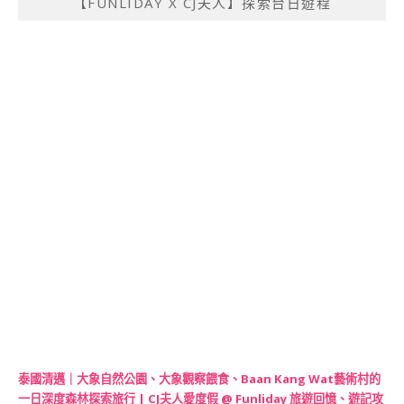
【FUNLIDAY X CJ夫人】探索台日遊程
泰國清邁｜大象自然公園、大象觀察餵食、Baan Kang Wat藝術村的
一日深度森林探索旅行 | CJ夫人愛度假 @ Funliday 旅遊回憶、遊記攻