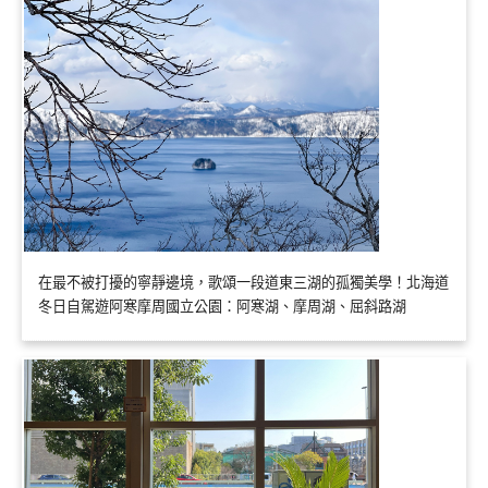
在最不被打擾的寧靜邊境，歌頌一段道東三湖的孤獨美學！北海道
冬日自駕遊阿寒摩周國立公園：阿寒湖、摩周湖、屈斜路湖