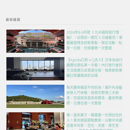
最新議題
2026年8-9月號《 九州福岡旅行情
報》｜出發前一週花 5 分鐘看完！掌
握最值得去的新景點、限定活動、私
房一日遊、住宿優惠一次整理
【Agoda訂房 x CJ夫人】日本自由行
嚴選住宿名單一次看！內行旅行者的
方法挑選日本質感住宿，每周更新專
屬訂房優惠與折扣碼
每天醒來都是不同的海！瀨戶內海藝
術祭入門攻略：夜宿宇野港三天兩
夜，完成跳島直島與豐島、藝術祭護
照、交通住宿一次整理
每一盒和菓子，都藏著一位想記住的
人！東京銀座甜點散策，沿著中央通
走進木村家、空也、虎屋、資生堂