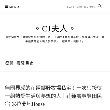
Skip
MENU
to
content
。CJ夫人。
關於當代文化體驗採集與紀錄的一切。「目前正在旅居各地，挖掘用心生活、處
事謹慎的匠人職人創業家，一起共榮、共好！」
標籤:
壽豐民宿
無國界感的花蓮鄉野牧場私宅！一次只接待
一組熱愛生活與夢想的人｜花蓮壽豐豐田民
宿 米拉夢地House