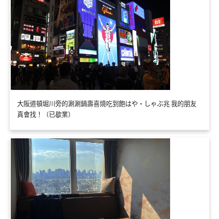
大阪道頓堀川旁的涮涮鍋壽喜燒吃到飽はや・しゃぶ兆 我的朋友
真會找！（已歇業）