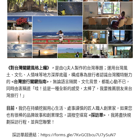
《對台灣關鍵風格上癮》
，
是由CJ夫人製作的台灣專題；運用台灣風
土、文化、人情味等地方深厚底蘊，構成專為旅行者認識台灣獨特魅力
的
<台灣旅行關鍵指南>
，無論語言隔閡、文化背景，都能心動不已，
同時由衷稱道「哇！這是一種全新的感受，太棒了，我要推薦朋友來台
灣旅行！」
目前，
我仍在持續挖掘用心生活、處事謹慎的匠人職人創業家，如果您
也有很棒的品牌故事和創業理念，請撥空填寫
<
採訪單
>
，我將盡快規
劃採訪行程，並與您聯繫！
採訪單超連結：
https://forms.gle/7KvGCEbcu7U7ySuN7