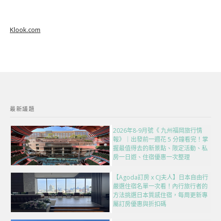
Klook.com
最新議題
2026年8-9月號《 九州福岡旅行情
報》｜出發前一週花 5 分鐘看完！掌
握最值得去的新景點、限定活動、私
房一日遊、住宿優惠一次整理
【Agoda訂房 x CJ夫人】日本自由行
嚴選住宿名單一次看！內行旅行者的
方法挑選日本質感住宿，每周更新專
屬訂房優惠與折扣碼