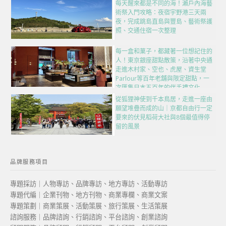
每天醒來都是不同的海！瀨戶內海藝
術祭入門攻略：夜宿宇野港三天兩
夜，完成跳島直島與豐島、藝術祭護
照、交通住宿一次整理
每一盒和菓子，都藏著一位想記住的
人！東京銀座甜點散策，沿著中央通
走進木村家、空也、虎屋、資生堂
Parlour等百年老舖與限定甜點，一
次匯集日本五百年的伴手禮文化
從狐狸神使到千本鳥居，走進一座由
願望堆疊而成的山｜京都自由行一定
要來的伏見稻荷大社與8個最值得停
留的風景
品牌服務項目
專題採訪｜人物專訪、品牌專訪、地方專訪、活動專訪
專題代編｜企業刊物、地方刊物、商業專欄、商業文案
專題策劃｜商業策展、活動策展、旅行策展、生活策展
諮詢服務｜品牌諮詢、行銷諮詢、平台諮詢、創業諮詢