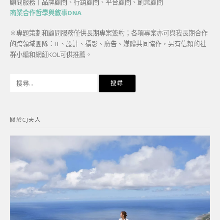
顧問服務｜品牌顧問、行銷顧問、平台顧問、創業顧問
商業合作哲學與敘事DNA
※專題策劃和顧問服務僅供長期專案簽約；各項專案亦可與我長期合作
的跨領域團隊：IT、設計、攝影、廣告、媒體共同協作，另有信賴的社
群小編和網紅KOL可供推薦。
搜
尋
關
鍵
關於CJ夫人
字: