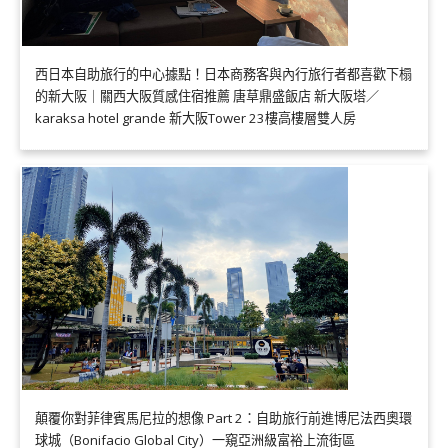
西日本自助旅行的中心據點！日本商務客與內行旅行者都喜歡下榻
的新大阪｜關西大阪質感住宿推薦 唐草鼎盛飯店 新大阪塔／
karaksa hotel grande 新大阪Tower 23樓高樓層雙人房
顛覆你對菲律賓馬尼拉的想像 Part 2：自助旅行前進博尼法西奧環
球城（Bonifacio Global City）一窺亞洲級富裕上流街區