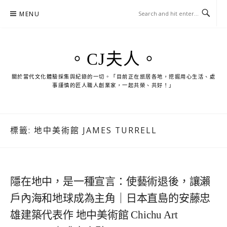
Skip
MENU
to
content
。CJ夫人。
關於當代文化體驗採集與紀錄的一切。「目前正在旅居各地，挖掘用心生活、處
事謹慎的匠人職人創業家，一起共榮、共好！」
標籤:
地中美術館 JAMES TURRELL
隱在地中，是一種宣言：使藝術退後，讓瀨
戶內海和地球成為主角｜日本直島的安藤忠
雄建築代表作 地中美術館 Chichu Art