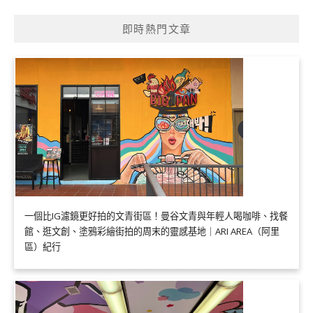
即時熱門文章
一個比IG濾鏡更好拍的文青街區！曼谷文青與年輕人喝咖啡、找餐
館、逛文創、塗鴉彩繪街拍的周末的靈感基地｜ARI AREA（阿里
區）紀行