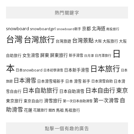
熱門關鍵字
北海道
snowboard
京都
snowboardgirl
snowboard新手
南投旅行
台灣
台灣旅行
台灣景點
台灣旅遊
大阪旅行
大阪
大阪
日
屏東
屏東旅行
女生滑雪
自助旅行
新手滑雪
日月潭旅行
日月潭
本
日本旅行
日本新手滑雪
日本snowboard
日本初學滑雪
日本
日本滑雪
日本滑雪場新手
日本 滑雪 新手
日本滑雪自助
日本滑
旅遊
日本自由行
日本自助旅行
東京
日本自助滑雪
雪自由行
自
第一次滑雪
滑雪旅行
東京旅行
東京自由行
第一次日本自助滑雪
助滑雪
花蓮
馬祖
花蓮旅行
馬祖旅行
關西
點擊一個有趣的廣告