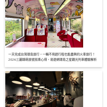
一天完成台灣環島旅行，一輛不用趕行程也能盡興的火車旅行！
2026三麗鷗萌旅號搭乘心得，易遊網環島之星觀光列車體驗解析