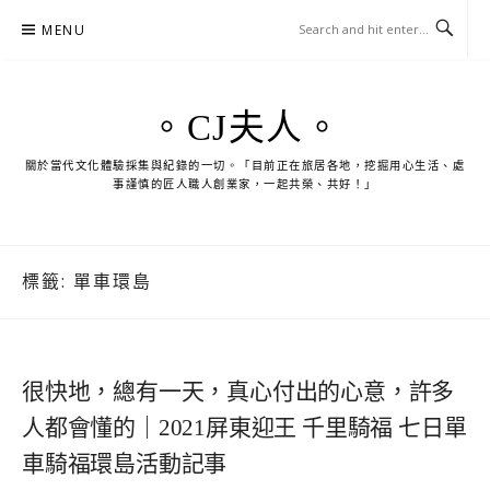
Skip
MENU
to
content
。CJ夫人。
關於當代文化體驗採集與紀錄的一切。「目前正在旅居各地，挖掘用心生活、處
事謹慎的匠人職人創業家，一起共榮、共好！」
標籤:
單車環島
很快地，總有一天，真心付出的心意，許多
人都會懂的｜2021屏東迎王 千里騎福 七日單
車騎福環島活動記事