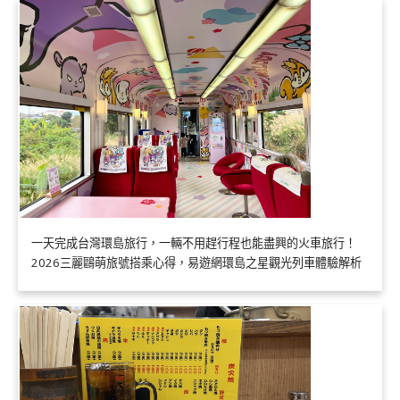
一天完成台灣環島旅行，一輛不用趕行程也能盡興的火車旅行！
2026三麗鷗萌旅號搭乘心得，易遊網環島之星觀光列車體驗解析