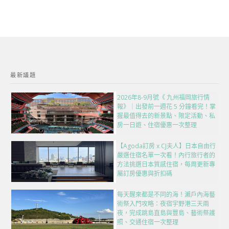
最新議題
2026年8-9月號《 九州福岡旅行情
報》｜出發前一週花 5 分鐘看完！掌
握最值得去的新景點、限定活動、私
房一日遊、住宿優惠一次整理
【Agoda訂房 x CJ夫人】日本自由行
嚴選住宿名單一次看！內行旅行者的
方法挑選日本質感住宿，每周更新專
屬訂房優惠與折扣碼
每天醒來都是不同的海！瀨戶內海藝
術祭入門攻略：夜宿宇野港三天兩
夜，完成跳島直島與豐島、藝術祭護
照、交通住宿一次整理