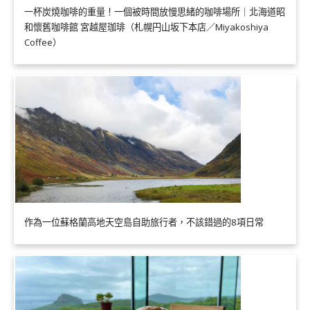
一杯炭燒咖啡的重量！一個被時間放慢思緒的咖啡場所｜北海道昭
和懷舊咖啡館 宮越屋珈琲（札幌円山坂下本店／Miyakoshiya
Coffee）
作為一位蘇格蘭高地天空島自助旅行者，不該錯過的8項日常