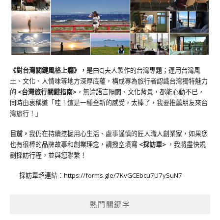
《對台灣關鍵風格上癮》
，
是由CJ夫人製作的台灣專題；運用台灣風
土、文化、人情味等地方深厚底蘊，構成專為旅行者認識台灣獨特魅力
的
<台灣旅行關鍵指南>
，無論語言隔閡、文化背景，都能心動不已，
同時由衷稱道「哇！這是一種全新的感受，太棒了，我要推薦朋友來台
灣旅行！」
目前，
我仍在持續挖掘用心生活、處事謹慎的匠人職人創業家，如果您
也有很棒的品牌故事和創業理念，請撥空填寫
<
採訪單
>
，我將盡快規
劃採訪行程，並與您聯繫！
採訪單超連結：
https://forms.gle/7KvGCEbcu7U7ySuN7
熱門關鍵字