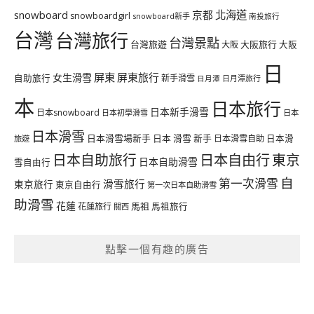
北海道
snowboard
京都
snowboardgirl
snowboard新手
南投旅行
台灣
台灣旅行
台灣景點
台灣旅遊
大阪旅行
大阪
大阪
日
屏東
屏東旅行
女生滑雪
自助旅行
新手滑雪
日月潭旅行
日月潭
本
日本旅行
日本新手滑雪
日本snowboard
日本初學滑雪
日本
日本滑雪
日本滑雪場新手
日本 滑雪 新手
日本滑雪自助
日本滑
旅遊
日本自由行
日本自助旅行
東京
日本自助滑雪
雪自由行
自
第一次滑雪
滑雪旅行
東京旅行
東京自由行
第一次日本自助滑雪
助滑雪
花蓮
馬祖
花蓮旅行
馬祖旅行
關西
點擊一個有趣的廣告