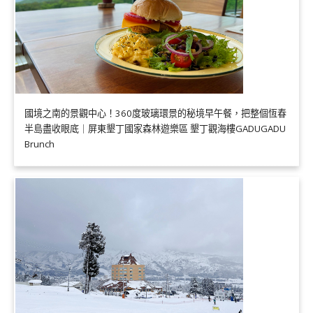
國境之南的景觀中心！360度玻璃環景的秘境早午餐，把整個恆春
半島盡收眼底｜屏東墾丁國家森林遊樂區 墾丁觀海樓GADUGADU
Brunch