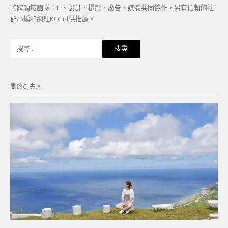
的跨領域團隊：IT、設計、攝影、廣告、媒體共同協作，另有信賴的社
群小編和網紅KOL可供推薦。
搜
尋
關
鍵
關於CJ夫人
字: