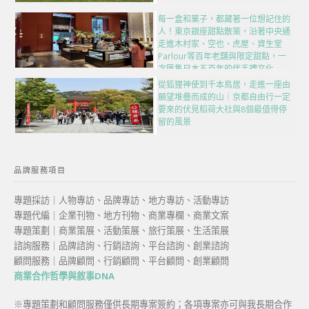
每一盒和菓子，都藏著一位想記住的
人！東京銀座甜點散策，沿著中央通
走進木村家、空也、虎屋、資生堂
Parlour等百年老舖與限定甜點，一
次匯集日本五百年的伴手禮文化
從狐狸神使到千本鳥居，走進一座由
願望堆疊而成的山｜京都自由行一定
要來的伏見稻荷大社與8個最值得停
留的風景
品牌服務項目
專題採訪｜人物專訪、品牌專訪、地方專訪、活動專訪
專題代編｜企業刊物、地方刊物、商業專欄、商業文案
專題策劃｜商業策展、活動策展、旅行策展、生活策展
諮詢服務｜品牌諮詢、行銷諮詢、平台諮詢、創業諮詢
顧問服務｜品牌顧問、行銷顧問、平台顧問、創業顧問
商業合作哲學與敘事DNA
※專題策劃和顧問服務僅供長期專案簽約；各項專案亦可與我長期合作