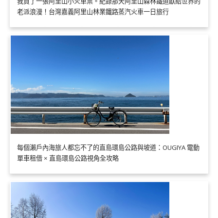
我買了一張阿里山小火車票。紀錄那天阿里山森林鐵道獻給世界的
老派浪漫！台灣嘉義阿里山林業鐵路蒸汽火車一日旅行
每個瀨戶內海旅人都忘不了的直島環島公路與坡道：OUGIYA 電動
單車租借 × 直島環島公路視角全攻略