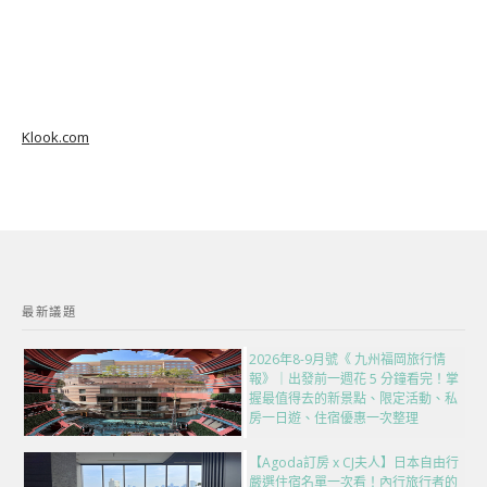
Klook.com
最新議題
2026年8-9月號《 九州福岡旅行情
報》｜出發前一週花 5 分鐘看完！掌
握最值得去的新景點、限定活動、私
房一日遊、住宿優惠一次整理
【Agoda訂房 x CJ夫人】日本自由行
嚴選住宿名單一次看！內行旅行者的