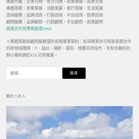
專題代編｜企業刊物、地方刊物、商業專欄、商業文案
專題策劃｜商業策展、活動策展、旅行策展、生活策展
諮詢服務｜品牌諮詢、行銷諮詢、平台諮詢、創業諮詢
顧問服務｜品牌顧問、行銷顧問、平台顧問、創業顧問
商業合作哲學與敘事DNA
※專題策劃和顧問服務僅供長期專案簽約；各項專案亦可與我長期合作
的跨領域團隊：IT、設計、攝影、廣告、媒體共同協作，另有信賴的社
群小編和網紅KOL可供推薦。
搜
尋
關
鍵
關於CJ夫人
字: