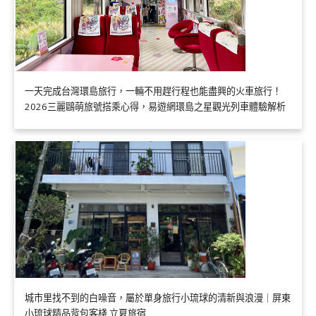
一天完成台灣環島旅行，一輛不用趕行程也能盡興的火車旅行！
2026三麗鷗萌旅號搭乘心得，易遊網環島之星觀光列車體驗解析
城市里找不到的白噪音，屬於單身旅行小琉球的清新與浪漫｜屏東
小琉球精品背包客棧 立夏旅宿