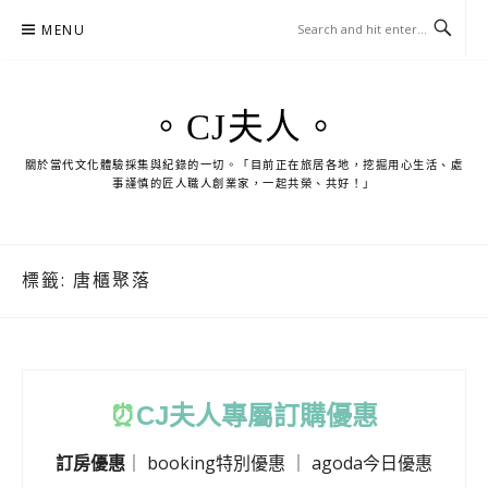
Skip
MENU
to
content
。CJ夫人。
關於當代文化體驗採集與紀錄的一切。「目前正在旅居各地，挖掘用心生活、處
事謹慎的匠人職人創業家，一起共榮、共好！」
標籤:
唐櫃聚落
⏰
CJ
夫人專屬訂購優惠
訂房優惠
｜
booking特別優惠
｜
agoda今日優惠