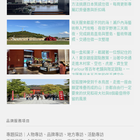
方法挑選日本質感住宿，每周更新專
屬訂房優惠與折扣碼
每天醒來都是不同的海！瀨戶內海藝
術祭入門攻略：夜宿宇野港三天兩
夜，完成跳島直島與豐島、藝術祭護
照、交通住宿一次整理
每一盒和菓子，都藏著一位想記住的
人！東京銀座甜點散策，沿著中央通
走進木村家、空也、虎屋、資生堂
Parlour等百年老舖與限定甜點，一
次匯集日本五百年的伴手禮文化
從狐狸神使到千本鳥居，走進一座由
願望堆疊而成的山｜京都自由行一定
要來的伏見稻荷大社與8個最值得停
留的風景
品牌服務項目
專題採訪｜人物專訪、品牌專訪、地方專訪、活動專訪