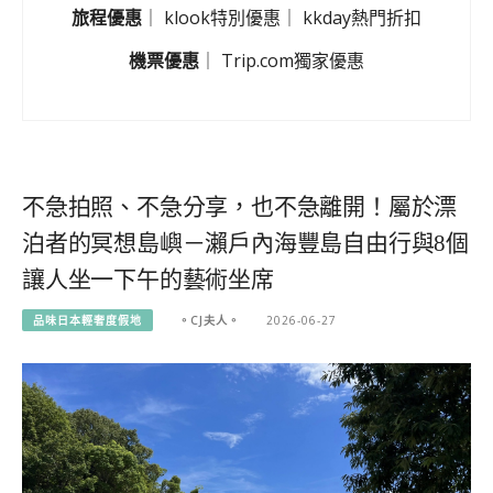
旅程優惠
｜
klook特別優惠
｜
kkday熱門折扣
機票優惠
｜
Trip.com獨家優惠
不急拍照、不急分享，也不急離開！屬於漂
泊者的冥想島嶼－瀨戶內海豐島自由行與8個
讓人坐一下午的藝術坐席
品味日本輕奢度假地
。CJ夫人。
2026-06-27