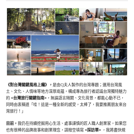
《對台灣關鍵風格上癮》
，
是由CJ夫人製作的台灣專題；運用台灣風
土、文化、人情味等地方深厚底蘊，構成專為旅行者認識台灣獨特魅力
的
<台灣旅行關鍵指南>
，無論語言隔閡、文化背景，都能心動不已，
同時由衷稱道「哇！這是一種全新的感受，太棒了，我要推薦朋友來台
灣旅行！」
目前，
我仍在持續挖掘用心生活、處事謹慎的匠人職人創業家，如果您
也有很棒的品牌故事和創業理念，請撥空填寫
<
採訪單
>
，我將盡快規