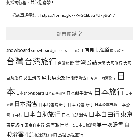
劃採訪行程，並與您聯繫！
採訪單超連結：
https://forms.gle/7KvGCEbcu7U7ySuN7
熱門關鍵字
北海道
snowboard
京都
snowboardgirl
snowboard新手
南投旅行
台灣
台灣旅行
台灣景點
台灣旅遊
大阪旅行
大阪
大阪
日
屏東
屏東旅行
女生滑雪
自助旅行
新手滑雪
日月潭旅行
日月潭
本
日本旅行
日本新手滑雪
日本snowboard
日本初學滑雪
日本
日本滑雪
日本滑雪場新手
日本 滑雪 新手
日本滑雪自助
日本滑
旅遊
日本自由行
日本自助旅行
東京
日本自助滑雪
雪自由行
自
第一次滑雪
滑雪旅行
東京旅行
東京自由行
第一次日本自助滑雪
助滑雪
花蓮
馬祖
花蓮旅行
馬祖旅行
關西