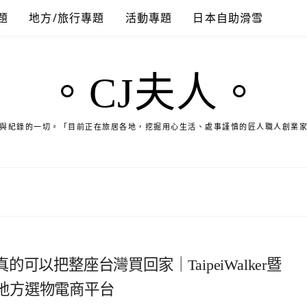
題
地方/旅行專題
活動專題
日本自助滑雪
。CJ夫人。
與紀錄的一切。「目前正在旅居各地，挖掘用心生活、處事謹慎的匠人職人創業
以把整座台灣買回家｜TaipeiWalker暨
ction地方選物電商平台