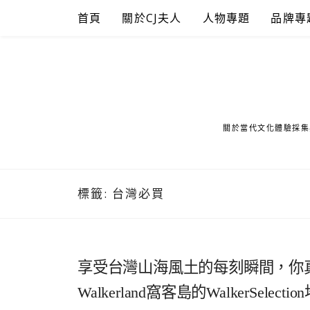
Skip
首頁
關於CJ夫人
人物專題
品牌專
to
content
關於當代文化體驗採集
標籤:
台灣必買
享受台灣山海風土的每刻瞬間，你真的可
Walkerland窩客島的WalkerSele