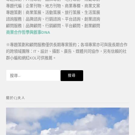
專題代編｜企業刊物、地方刊物、商業專欄、商業文案
專題策劃｜商業策展、活動策展、旅行策展、生活策展
諮詢服務｜品牌諮詢、行銷諮詢、平台諮詢、創業諮詢
顧問服務｜品牌顧問、行銷顧問、平台顧問、創業顧問
商業合作哲學與敘事DNA
※專題策劃和顧問服務僅供長期專案簽約；各項專案亦可與我長期合作
的跨領域團隊：IT、設計、攝影、廣告、媒體共同協作，另有信賴的社
群小編和網紅KOL可供推薦。
搜
尋
關
鍵
關於CJ夫人
字: