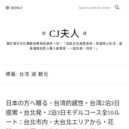
Skip
MENU
to
content
。CJ夫人。
關於當代文化體驗採集與紀錄的一切。「目前正在旅居各地，挖掘用心生活、處
事謹慎的匠人職人創業家，一起共榮、共好！」
標籤:
台湾 湖 観光
日本の方へ贈る、台湾的感性。台湾2泊3日
提案・台北発・2泊3日モデルコース全10ル
ート：台北市内、大台北エリアから・花