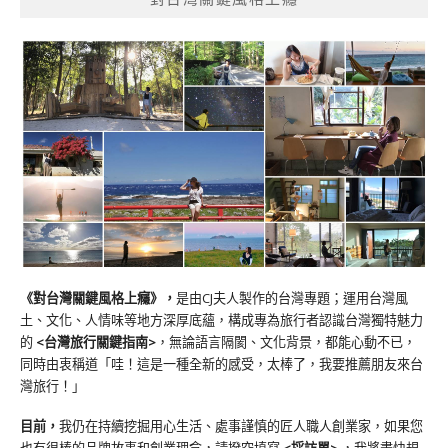
《對台灣關鍵風格上癮》
，
是由CJ夫人製作的台灣專題；運用台灣風
土、文化、人情味等地方深厚底蘊，構成專為旅行者認識台灣獨特魅力
的
<台灣旅行關鍵指南>
，無論語言隔閡、文化背景，都能心動不已，
同時由衷稱道「哇！這是一種全新的感受，太棒了，我要推薦朋友來台
灣旅行！」
目前，
我仍在持續挖掘用心生活、處事謹慎的匠人職人創業家，如果您