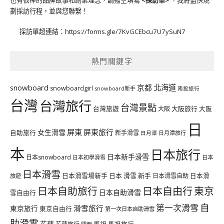
也有很棒的品牌故事和創業理念，請撥空填寫
<
採訪單
>
，我將盡快規
劃採訪行程，並與您聯繫！
採訪單超連結：
https://forms.gle/7KvGCEbcu7U7ySuN7
熱門關鍵字
北海道
snowboard
京都
snowboardgirl
snowboard新手
南投旅行
台灣
台灣旅行
台灣景點
台灣旅遊
大阪旅行
大阪
大阪
日
屏東
屏東旅行
女生滑雪
自助旅行
新手滑雪
日月潭旅行
日月潭
本
日本旅行
日本新手滑雪
日本snowboard
日本初學滑雪
日本
日本滑雪
日本滑雪場新手
日本 滑雪 新手
日本滑雪自助
日本滑
旅遊
日本自由行
日本自助旅行
東京
日本自助滑雪
雪自由行
自
第一次滑雪
滑雪旅行
東京旅行
東京自由行
第一次日本自助滑雪
助滑雪
花蓮