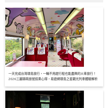
一天完成台灣環島旅行，一輛不用趕行程也能盡興的火車旅行！
2026三麗鷗萌旅號搭乘心得，易遊網環島之星觀光列車體驗解析