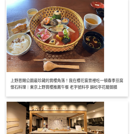
上野恩賜公園最珍藏的賞櫻角落！我在櫻花窗景裡吃一頓春季豆腐
懷石料理｜東京上野賞櫻推薦午餐 老字號料亭 韻松亭花籠御膳