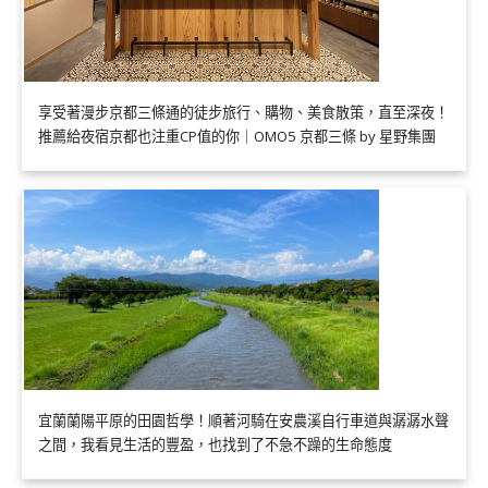
享受著漫步京都三條通的徒步旅行、購物、美食散策，直至深夜！
推薦給夜宿京都也注重CP值的你｜OMO5 京都三條 by 星野集團
宜蘭蘭陽平原的田園哲學！順著河騎在安農溪自行車道與潺潺水聲
之間，我看見生活的豐盈，也找到了不急不躁的生命態度