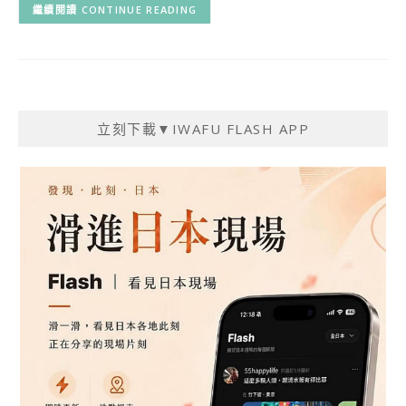
CONTINUE READING
立刻下載▼IWAFU FLASH APP