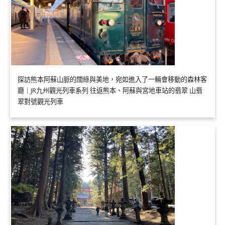
探訪熊本阿蘇山脈的闊綠與美地，宛如進入了一輛會移動的森林客
廳｜JR九州觀光列車系列 往返熊本、阿蘇與宮地車站的翡翠 山翡
翠對號觀光列車