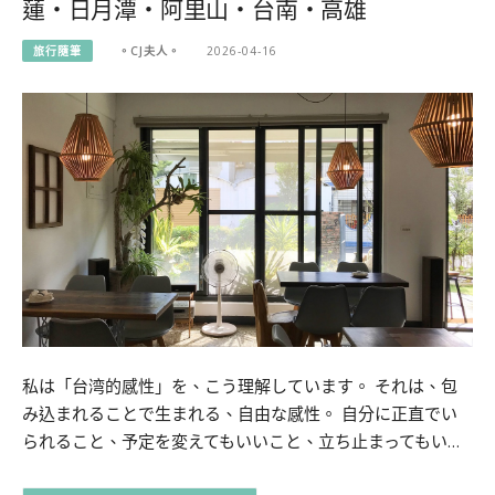
蓮・日月潭・阿里山・台南・高雄
旅行隨筆
。CJ夫人。
2026-04-16
私は「台湾的感性」を、こう理解しています。 それは、包
み込まれることで生まれる、自由な感性。 自分に正直でい
られること、予定を変えてもいいこと、立ち止まってもい…