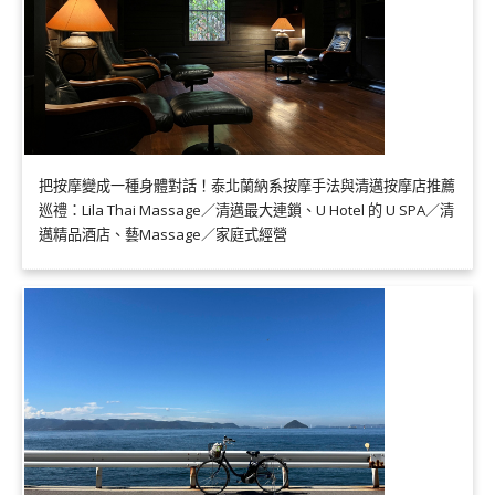
把按摩變成一種身體對話！泰北蘭納系按摩手法與清邁按摩店推薦
巡禮：Lila Thai Massage／清邁最大連鎖、U Hotel 的 U SPA／清
邁精品酒店、藝Massage／家庭式經營