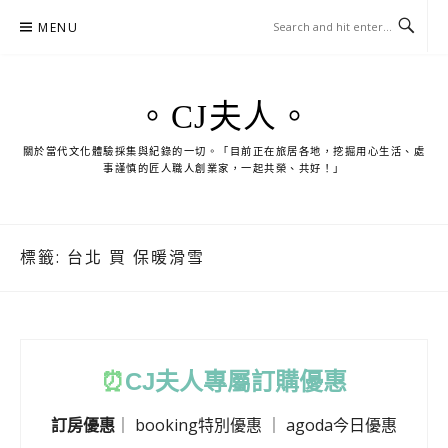
Skip
MENU
to
content
。CJ夫人。
關於當代文化體驗採集與紀錄的一切。「目前正在旅居各地，挖掘用心生活、處
事謹慎的匠人職人創業家，一起共榮、共好！」
標籤:
台北 買 保暖滑雪
⏰
CJ
夫人專屬訂購優惠
訂房優惠
｜
booking特別優惠
｜
agoda今日優惠