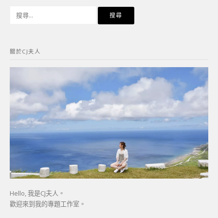
搜
尋
關
鍵
關於CJ夫人
字:
Hello, 我是CJ夫人。
歡迎來到我的專題工作室。