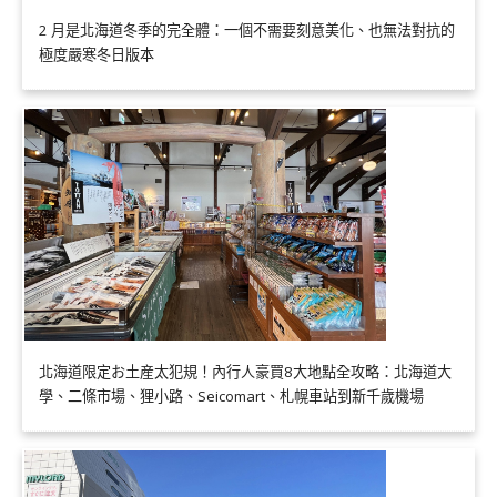
2 月是北海道冬季的完全體：一個不需要刻意美化、也無法對抗的
極度嚴寒冬日版本
北海道限定お土産太犯規！內行人豪買8大地點全攻略：北海道大
學、二條市場、狸小路、Seicomart、札幌車站到新千歲機場