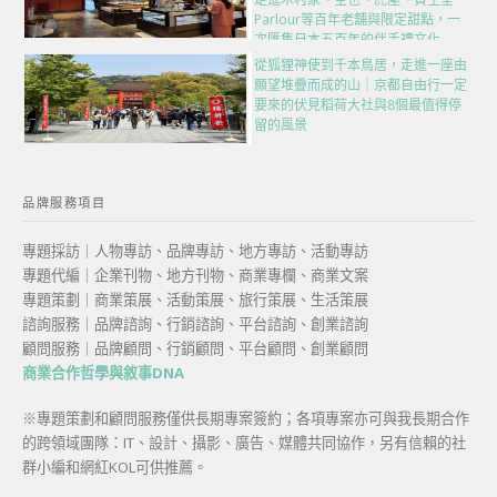
Parlour等百年老舖與限定甜點，一
次匯集日本五百年的伴手禮文化
從狐狸神使到千本鳥居，走進一座由
願望堆疊而成的山｜京都自由行一定
要來的伏見稻荷大社與8個最值得停
留的風景
品牌服務項目
專題採訪｜人物專訪、品牌專訪、地方專訪、活動專訪
專題代編｜企業刊物、地方刊物、商業專欄、商業文案
專題策劃｜商業策展、活動策展、旅行策展、生活策展
諮詢服務｜品牌諮詢、行銷諮詢、平台諮詢、創業諮詢
顧問服務｜品牌顧問、行銷顧問、平台顧問、創業顧問
商業合作哲學與敘事DNA
※專題策劃和顧問服務僅供長期專案簽約；各項專案亦可與我長期合作
的跨領域團隊：IT、設計、攝影、廣告、媒體共同協作，另有信賴的社
群小編和網紅KOL可供推薦。