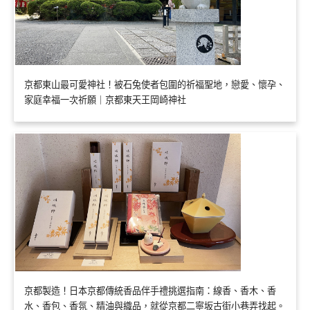
京都東山最可愛神社！被石兔使者包圍的祈福聖地，戀愛、懷孕、
家庭幸福一次祈願｜京都東天王岡崎神社
京都製造！日本京都傳統香品伴手禮挑選指南：線香、香木、香
水、香包、香氛、精油與織品，就從京都二寧坂古街小巷弄找起。