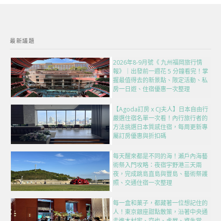
最新議題
2026年8-9月號《 九州福岡旅行情
報》｜出發前一週花 5 分鐘看完！掌
握最值得去的新景點、限定活動、私
房一日遊、住宿優惠一次整理
【Agoda訂房 x CJ夫人】日本自由行
嚴選住宿名單一次看！內行旅行者的
方法挑選日本質感住宿，每周更新專
屬訂房優惠與折扣碼
每天醒來都是不同的海！瀨戶內海藝
術祭入門攻略：夜宿宇野港三天兩
夜，完成跳島直島與豐島、藝術祭護
照、交通住宿一次整理
每一盒和菓子，都藏著一位想記住的
人！東京銀座甜點散策，沿著中央通
走進木村家、空也、虎屋、資生堂