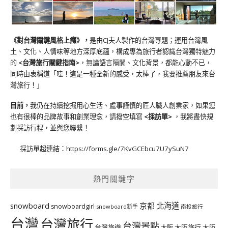
《對台灣關鍵風格上癮》
，
是由CJ夫人製作的台灣專題；運用台灣風
土、文化、人情味等地方深厚底蘊，構成專為旅行者認識台灣獨特魅力
的
<台灣旅行關鍵指南>
，無論語言隔閡、文化背景，都能心動不已，
同時由衷稱道「哇！這是一種全新的感受，太棒了，我要推薦朋友來台
灣旅行！」
目前，
我仍在持續挖掘用心生活、處事謹慎的匠人職人創業家，如果您
也有很棒的品牌故事和創業理念，請撥空填寫
<
採訪單
>
，我將盡快規
劃採訪行程，並與您聯繫！
採訪單超連結：
https://forms.gle/7KvGCEbcu7U7ySuN7
熱門關鍵字
北海道
snowboard
京都
snowboardgirl
snowboard新手
南投旅行
台灣
台灣旅行
台灣景點
台灣旅遊
大阪旅行
大阪
大阪