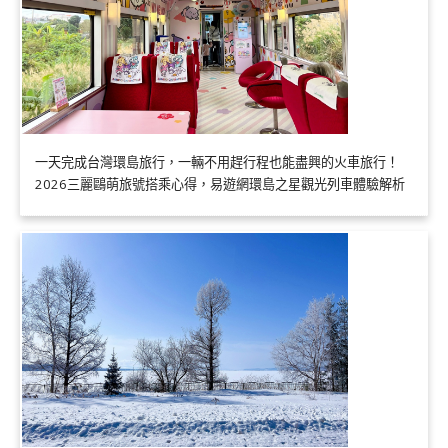
一天完成台灣環島旅行，一輛不用趕行程也能盡興的火車旅行！
2026三麗鷗萌旅號搭乘心得，易遊網環島之星觀光列車體驗解析