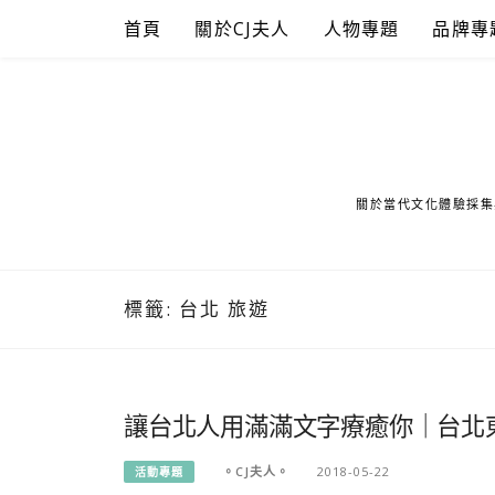
Skip
首頁
關於CJ夫人
人物專題
品牌專
to
content
關於當代文化體驗採集
標籤:
台北 旅遊
讓台北人用滿滿文字療癒你｜台北東區
。CJ夫人。
2018-05-22
活動專題