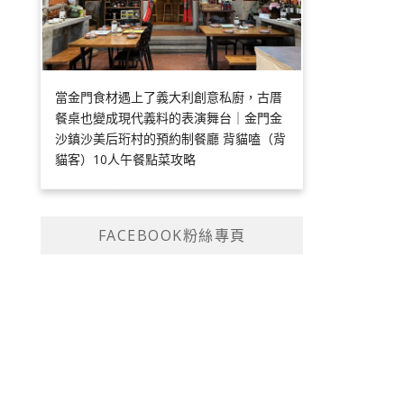
當金門食材遇上了義大利創意私廚，古厝
餐桌也變成現代義料的表演舞台｜金門金
沙鎮沙美后珩村的預約制餐廳 背貓嗑（背
貓客）10人午餐點菜攻略
FACEBOOK粉絲專頁