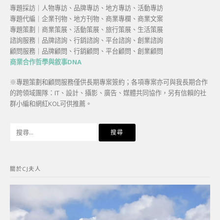
專題採訪｜人物專訪、品牌專訪、地方專訪、活動專訪
專題代編｜企業刊物、地方刊物、商業專欄、商業文案
專題策劃｜商業策展、活動策展、旅行策展、生活策展
諮詢服務｜品牌諮詢、行銷諮詢、平台諮詢、創業諮詢
顧問服務｜品牌顧問、行銷顧問、平台顧問、創業顧問
商業合作哲學與敘事DNA
※專題策劃和顧問服務僅供長期專案簽約；各項專案亦可與我長期合作
的跨領域團隊：IT、設計、攝影、廣告、媒體共同協作，另有信賴的社
群小編和網紅KOL可供推薦。
搜
尋
關
鍵
關於CJ夫人
字: