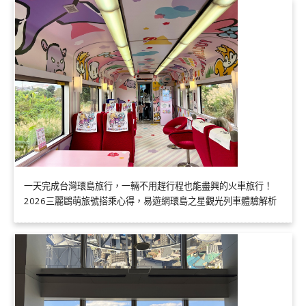
一天完成台灣環島旅行，一輛不用趕行程也能盡興的火車旅行！
2026三麗鷗萌旅號搭乘心得，易遊網環島之星觀光列車體驗解析