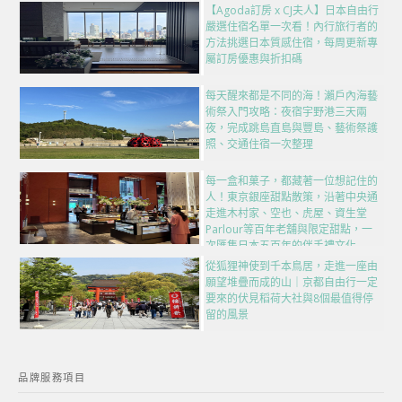
【Agoda訂房 x CJ夫人】日本自由行
嚴選住宿名單一次看！內行旅行者的
方法挑選日本質感住宿，每周更新專
屬訂房優惠與折扣碼
每天醒來都是不同的海！瀨戶內海藝
術祭入門攻略：夜宿宇野港三天兩
夜，完成跳島直島與豐島、藝術祭護
照、交通住宿一次整理
每一盒和菓子，都藏著一位想記住的
人！東京銀座甜點散策，沿著中央通
走進木村家、空也、虎屋、資生堂
Parlour等百年老舖與限定甜點，一
次匯集日本五百年的伴手禮文化
從狐狸神使到千本鳥居，走進一座由
願望堆疊而成的山｜京都自由行一定
要來的伏見稻荷大社與8個最值得停
留的風景
品牌服務項目