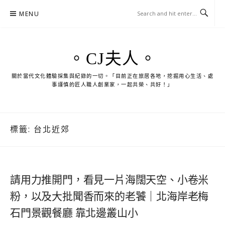
Skip
MENU
to
content
。CJ夫人。
關於當代文化體驗採集與紀錄的一切。「目前正在旅居各地，挖掘用心生活、處
事謹慎的匠人職人創業家，一起共榮、共好！」
標籤:
台北近郊
請用力推開門，看見一片海闊天空、小卷米
粉，以及大批聞香而來的老饕｜北海岸老梅
石門景觀餐廳 靠北邊叢山小