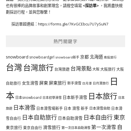
也有很棒的品牌故事和創業理念，請撥空填寫
<
採訪單
>
，我將盡快規
劃採訪行程，並與您聯繫！
採訪單超連結：
https://forms.gle/7KvGCEbcu7U7ySuN7
熱門關鍵字
北海道
snowboard
京都
snowboardgirl
snowboard新手
南投旅行
台灣
台灣旅行
台灣景點
台灣旅遊
大阪旅行
大阪
大阪
日
屏東
屏東旅行
女生滑雪
自助旅行
新手滑雪
日月潭旅行
日月潭
本
日本旅行
日本新手滑雪
日本snowboard
日本初學滑雪
日本
日本滑雪
日本滑雪場新手
日本 滑雪 新手
日本滑雪自助
日本滑
旅遊
日本自由行
日本自助旅行
東京
日本自助滑雪
雪自由行
自
第一次滑雪
滑雪旅行
東京旅行
東京自由行
第一次日本自助滑雪