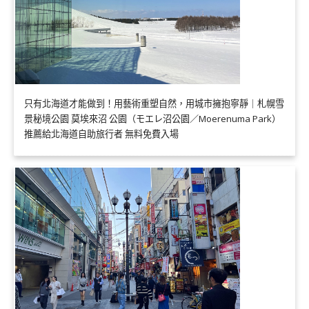
只有北海道才能做到！用藝術重塑自然，用城市擁抱寧靜｜札幌雪
景秘境公園 莫埃來沼 公園（モエレ沼公園／Moerenuma Park）
推薦給北海道自助旅行者 無料免費入場