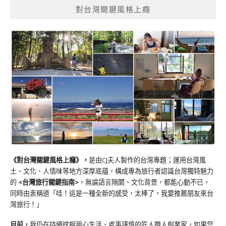
對台灣關鍵風格上癮
《對台灣關鍵風格上癮》
，
是由CJ夫人製作的台灣專題；運用台灣風
土、文化、人情味等地方深厚底蘊，構成專為旅行者認識台灣獨特魅力
的
<台灣旅行關鍵指南>
，無論語言隔閡、文化背景，都能心動不已，
同時由衷稱道「哇！這是一種全新的感受，太棒了，我要推薦朋友來台
灣旅行！」
目前，
我仍在持續挖掘用心生活、處事謹慎的匠人職人創業家，如果您