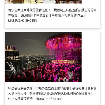
傳承自大江戸時代的飲食版畫！一塊松﨑三味胴瓦煎餅獻上的的四
季祝賀｜ 東京銀座老字號點心伴手禮 銀座松崎煎餅 本店／
MATSUZAKI SHOTEN
極致曼谷網美之夜！當熱帶原始遇上摩登都會！曼谷夜生活真的讓
人捨不得入睡｜朝聖被稱為阿凡達酒吧或水母酒吧的泰國曼谷T-
One大樓屋頂酒吧 Tichuca Rooftop Bar