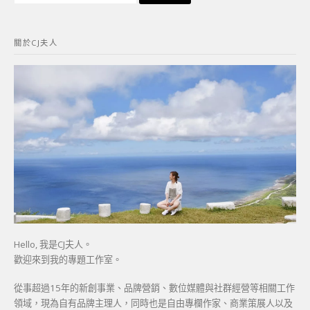
關
鍵
關於CJ夫人
字:
Hello, 我是CJ夫人。
歡迎來到我的專題工作室。
從事超過15年的新創事業、品牌營銷、數位媒體與社群經營等相關工作
領域，現為自有品牌主理人，同時也是自由專欄作家、商業策展人以及