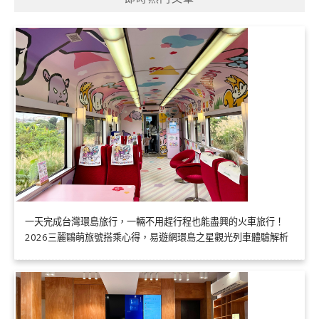
一天完成台灣環島旅行，一輛不用趕行程也能盡興的火車旅行！
2026三麗鷗萌旅號搭乘心得，易遊網環島之星觀光列車體驗解析