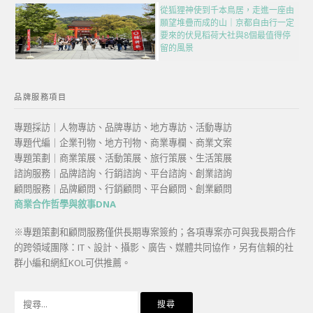
從狐狸神使到千本鳥居，走進一座由
願望堆疊而成的山｜京都自由行一定
要來的伏見稻荷大社與8個最值得停
留的風景
品牌服務項目
專題採訪｜人物專訪、品牌專訪、地方專訪、活動專訪
專題代編｜企業刊物、地方刊物、商業專欄、商業文案
專題策劃｜商業策展、活動策展、旅行策展、生活策展
諮詢服務｜品牌諮詢、行銷諮詢、平台諮詢、創業諮詢
顧問服務｜品牌顧問、行銷顧問、平台顧問、創業顧問
商業合作哲學與敘事DNA
※專題策劃和顧問服務僅供長期專案簽約；各項專案亦可與我長期合作
的跨領域團隊：IT、設計、攝影、廣告、媒體共同協作，另有信賴的社
群小編和網紅KOL可供推薦。
搜
尋