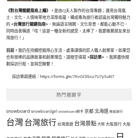
《對台灣關鍵風格上癮》
，
是由CJ夫人製作的台灣專題；運用台灣風
土、文化、人情味等地方深厚底蘊，構成專為旅行者認識台灣獨特魅力
的
<台灣旅行關鍵指南>
，無論語言隔閡、文化背景，都能心動不已，
同時由衷稱道「哇！這是一種全新的感受，太棒了，我要推薦朋友來台
灣旅行！」
目前，
我仍在持續挖掘用心生活、處事謹慎的匠人職人創業家，如果您
也有很棒的品牌故事和創業理念，請撥空填寫
<
採訪單
>
，我將盡快規
劃採訪行程，並與您聯繫！
採訪單超連結：
https://forms.gle/7KvGCEbcu7U7ySuN7
熱門關鍵字
北海道
snowboard
京都
snowboardgirl
snowboard新手
南投旅行
台灣
台灣旅行
台灣景點
台灣旅遊
大阪旅行
大阪
大阪
日