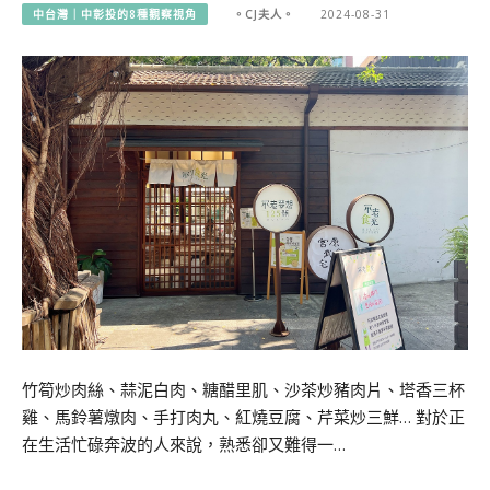
中台灣｜中彰投的8種觀察視角
。CJ夫人。
2024-08-31
竹筍炒肉絲、蒜泥白肉、糖醋里肌、沙茶炒豬肉片、塔香三杯
雞、馬鈴薯燉肉、手打肉丸、紅燒豆腐、芹菜炒三鮮… 對於正
在生活忙碌奔波的人來說，熟悉卻又難得一…