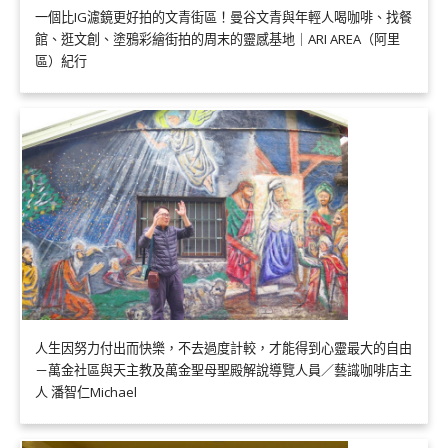
一個比IG濾鏡更好拍的文青街區！曼谷文青與年輕人喝咖啡、找餐
館、逛文創、塗鴉彩繪街拍的周末的靈感基地｜ARI AREA（阿里
區）紀行
人生因努力付出而快樂，不去過度計較，才能得到心靈最大的自由
－萬金社區與天主教及萬金聖母聖殿解說導覽人員／藝識咖啡店主
人 潘智仁Michael