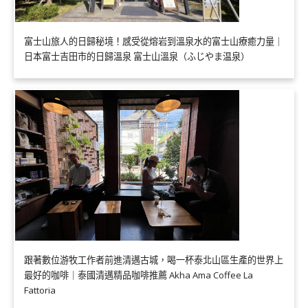
富士山旅人的日歸秘境！感受從熔岩到溫泉水的富士山療癒力量｜
日本富士吉田市的日歸溫泉 富士山溫泉（ふじやま温泉）
跟著數位游牧工作者前進清邁古城，喝一杯泰北山區生產的世界上
最好的咖啡｜泰國清邁精品咖啡推薦 Akha Ama Coffee La
Fattoria