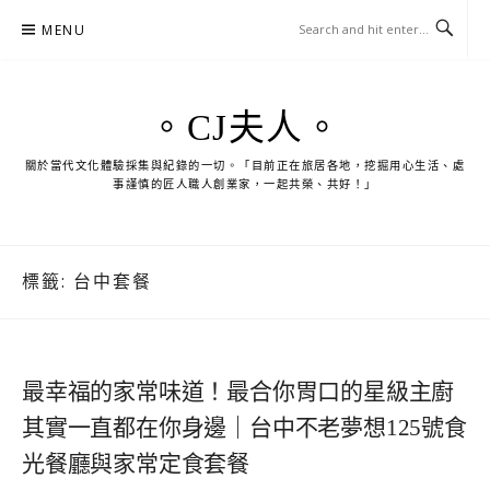
Skip
MENU
to
content
。CJ夫人。
關於當代文化體驗採集與紀錄的一切。「目前正在旅居各地，挖掘用心生活、處
事謹慎的匠人職人創業家，一起共榮、共好！」
標籤:
台中套餐
最幸福的家常味道！最合你胃口的星級主廚
其實一直都在你身邊｜台中不老夢想125號食
光餐廳與家常定食套餐