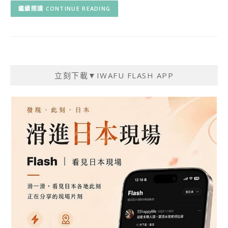
CONTINUE READING
立刻下載▼IWAFU FLASH APP