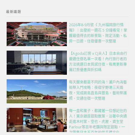
最新議題
2026年8-9月號《 九州福岡旅行情
報》｜出發前一週花 5 分鐘看完！掌
握最值得去的新景點、限定活動、私
房一日遊、住宿優惠一次整理
【Agoda訂房 x CJ夫人】日本自由行
嚴選住宿名單一次看！內行旅行者的
方法挑選日本質感住宿，每周更新專
屬訂房優惠與折扣碼
每天醒來都是不同的海！瀨戶內海藝
術祭入門攻略：夜宿宇野港三天兩
夜，完成跳島直島與豐島、藝術祭護
照、交通住宿一次整理
每一盒和菓子，都藏著一位想記住的
人！東京銀座甜點散策，沿著中央通
走進木村家、空也、虎屋、資生堂
Parlour等百年老舖與限定甜點，一
次匯集日本五百年的伴手禮文化