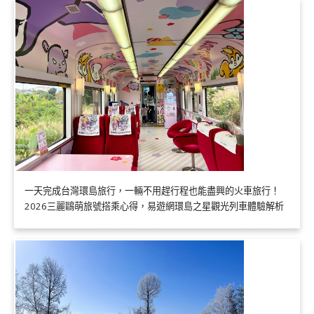
一天完成台灣環島旅行，一輛不用趕行程也能盡興的火車旅行！
2026三麗鷗萌旅號搭乘心得，易遊網環島之星觀光列車體驗解析