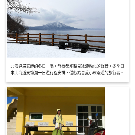
北海道最安靜的冬日一隅，靜得都能聽見冰濤融化的聲音。冬季日
本北海道支笏湖一日遊行程安排，僅獻給喜愛小眾漫遊的旅行者。