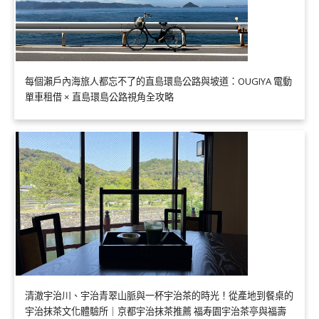
每個瀨戶內海旅人都忘不了的直島環島公路與坡道：OUGIYA 電動
單車租借 × 直島環島公路視角全攻略
清澈宇治川、宇治青翠山脈與一杯宇治茶的時光！從產地到餐桌的
宇治抹茶文化體驗所｜京都宇治抹茶推薦 福寿園宇治茶亭與福壽