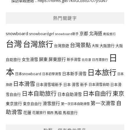
採訪單超連結：
https://forms.gle/7KvGCEbcu7U7ySuN7
熱門關鍵字
北海道
snowboard
京都
snowboardgirl
snowboard新手
南投旅行
台灣
台灣旅行
台灣景點
台灣旅遊
大阪旅行
大阪
大阪
日
屏東
屏東旅行
女生滑雪
自助旅行
新手滑雪
日月潭旅行
日月潭
本
日本旅行
日本新手滑雪
日本snowboard
日本初學滑雪
日本
日本滑雪
日本滑雪場新手
日本 滑雪 新手
日本滑雪自助
日本滑
旅遊
日本自由行
日本自助旅行
東京
日本自助滑雪
雪自由行
自
第一次滑雪
滑雪旅行
東京旅行
東京自由行
第一次日本自助滑雪
助滑雪
花蓮
馬祖
花蓮旅行
馬祖旅行
關西