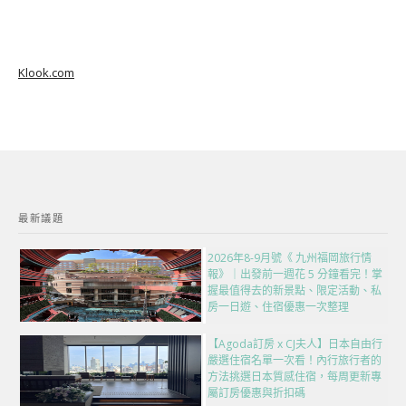
Klook.com
最新議題
2026年8-9月號《 九州福岡旅行情
報》｜出發前一週花 5 分鐘看完！掌
握最值得去的新景點、限定活動、私
房一日遊、住宿優惠一次整理
【Agoda訂房 x CJ夫人】日本自由行
嚴選住宿名單一次看！內行旅行者的
方法挑選日本質感住宿，每周更新專
屬訂房優惠與折扣碼