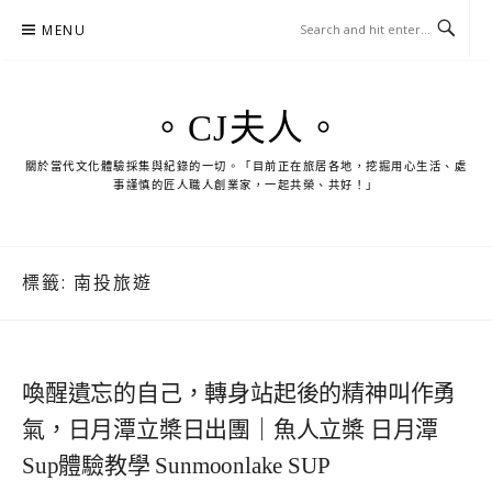
Skip
MENU
to
content
。CJ夫人。
關於當代文化體驗採集與紀錄的一切。「目前正在旅居各地，挖掘用心生活、處
事謹慎的匠人職人創業家，一起共榮、共好！」
標籤:
南投旅遊
喚醒遺忘的自己，轉身站起後的精神叫作勇
氣，日月潭立槳日出團｜魚人立槳 日月潭
Sup體驗教學 Sunmoonlake SUP