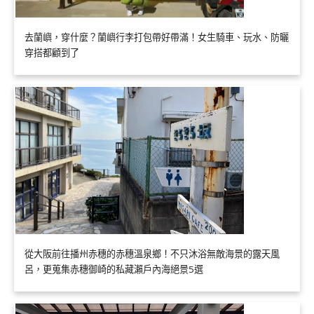
去蘭嶼，穿什麼？蘭嶼行李打包帶好帶滿！女生騎車、玩水、防曬
穿搭都顧到了
從大阪前往播州赤穗的赤穗溫泉鄉！不只沐浴無敵海景的露天風
呂，更蒐集赤穗御崎的私藏瀨戶內海絕景5選