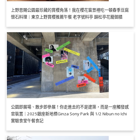
上野恩賜公園最珍藏的賞櫻角落！我在櫻花窗景裡吃一頓春季豆腐
懷石料理｜東京上野賞櫻推薦午餐 老字號料亭 韻松亭花籠御膳
公園即展場、散步即參展！你走進去的不是建築，而是一座觸發感
官裝置｜2025銀座新地標Ginza Sony Park 與 1/2 Nibun no Ichi
實驗食堂午餐食記