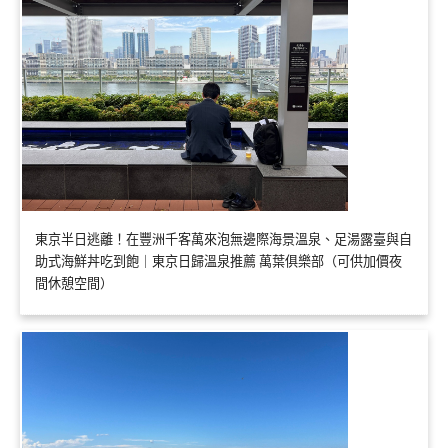
東京半日逃離！在豐洲千客萬來泡無邊際海景溫泉、足湯露臺與自
助式海鮮丼吃到飽｜東京日歸溫泉推薦 萬葉俱樂部（可供加價夜
間休憩空間）