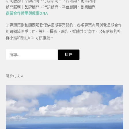
諮詢服務｜品牌諮詢、行銷諮詢、平台諮詢、創業諮詢
顧問服務｜品牌顧問、行銷顧問、平台顧問、創業顧問
商業合作哲學與敘事DNA
※專題策劃和顧問服務僅供長期專案簽約；各項專案亦可與我長期合作
的跨領域團隊：IT、設計、攝影、廣告、媒體共同協作，另有信賴的社
群小編和網紅KOL可供推薦。
搜
尋
關
鍵
關於CJ夫人
字: