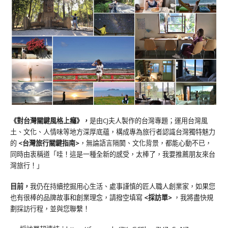
《對台灣關鍵風格上癮》
，
是由CJ夫人製作的台灣專題；運用台灣風
土、文化、人情味等地方深厚底蘊，構成專為旅行者認識台灣獨特魅力
的
<台灣旅行關鍵指南>
，無論語言隔閡、文化背景，都能心動不已，
同時由衷稱道「哇！這是一種全新的感受，太棒了，我要推薦朋友來台
灣旅行！」
目前，
我仍在持續挖掘用心生活、處事謹慎的匠人職人創業家，如果您
也有很棒的品牌故事和創業理念，請撥空填寫
<
採訪單
>
，我將盡快規
劃採訪行程，並與您聯繫！