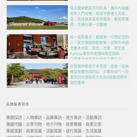
每天醒來都是不同的海！瀨戶內海藝
術祭入門攻略：夜宿宇野港三天兩
夜，完成跳島直島與豐島、藝術祭護
照、交通住宿一次整理
每一盒和菓子，都藏著一位想記住的
人！東京銀座甜點散策，沿著中央通
走進木村家、空也、虎屋、資生堂
Parlour等百年老舖與限定甜點，一
次匯集日本五百年的伴手禮文化
從狐狸神使到千本鳥居，走進一座由
願望堆疊而成的山｜京都自由行一定
要來的伏見稻荷大社與8個最值得停
留的風景
品牌服務項目
專題採訪｜人物專訪、品牌專訪、地方專訪、活動專訪
專題代編｜企業刊物、地方刊物、商業專欄、商業文案
專題策劃｜商業策展、活動策展、旅行策展、生活策展